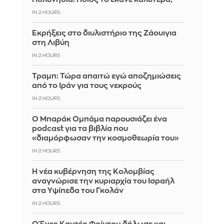
IN 2 HOURS
Εκρήξεις στο διυλιστήριο της Ζάουιγια
στη Λιβύη
IN 2 HOURS
Τραμπ: Τώρα απαιτώ εγώ αποζημιώσεις
από το Ιράν για τους νεκρούς
IN 2 HOURS
Ο Μπαράκ Ομπάμα παρουσιάζει ένα
podcast για τα βιβλία που
«διαμόρφωσαν την κοσμοθεωρία του»
IN 2 HOURS
Η νέα κυβέρνηση της Κολομβίας
αναγνώρισε την κυριαρχία του Ισραήλ
στα Υψίπεδα του Γκολάν
IN 2 HOURS