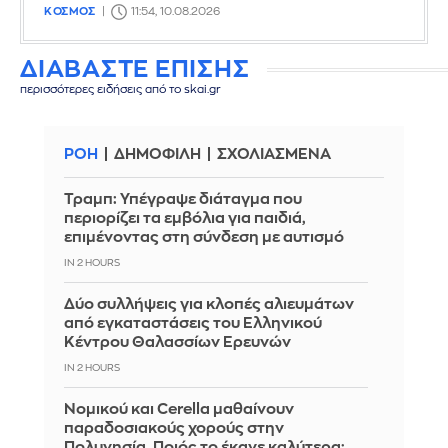
ΚΟΣΜΟΣ
11:54, 10.08.2026
ΔΙΑΒΑΣΤΕ ΕΠΙΣΗΣ
περισσότερες ειδήσεις από το skai.gr
ΡΟΗ
ΔΗΜΟΦΙΛΗ
ΣΧΟΛΙΑΣΜΕΝΑ
Τραμπ: Υπέγραψε διάταγμα που
περιορίζει τα εμβόλια για παιδιά,
επιμένοντας στη σύνδεση με αυτισμό
IN 2 HOURS
Δύο συλλήψεις για κλοπές αλιευμάτων
από εγκαταστάσεις του Ελληνικού
Κέντρου Θαλασσίων Ερευνών
IN 2 HOURS
Νομικού και Cerella μαθαίνουν
παραδοσιακούς χορούς στην
Πολυνησία. Ποιός το έκανε καλύτερα;