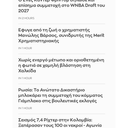
Ο Ένες Καντέρ Φρίντομ δήλωσε και
επίσημα συμμετοχή στο WNBA Draft του
2027
IN 2 HOURS
Έφυγε από τη ζωή ο χρηματιστής
Μανώλης Βάρσος, συνιδρυτής της Merit
Χρηματιστηριακής
IN 1 HOUR
Χωρίς ενεργό μέτωπο και οριοθετημένη
η φωτιά σε χαμηλή βλάστηση στη
Χαλκίδα
IN 1 HOUR
Ρωσία: Το Ανώτατο Δικαστήριο
μπλοκάρει τη συμμετοχή του κόμματος
Γιάμπλακο στις βουλευτικές εκλογές
IN 1 HOUR
Σεισμός 7,4 Ρίχτερ στην Κολομβία:
Ξεπέρασαν τους 100 οι νεκροί - Αγωνία