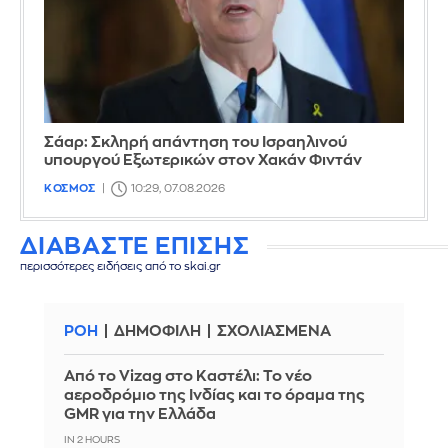
Σάαρ: Σκληρή απάντηση του Ισραηλινού
υπουργού Εξωτερικών στον Χακάν Φιντάν
ΚΟΣΜΟΣ
10:29, 07.08.2026
ΔΙΑΒΑΣΤΕ ΕΠΙΣΗΣ
περισσότερες ειδήσεις από το skai.gr
ΡΟΗ
ΔΗΜΟΦΙΛΗ
ΣΧΟΛΙΑΣΜΕΝΑ
Από το Vizag στο Καστέλι: Το νέο
αεροδρόμιο της Ινδίας και το όραμα της
GMR για την Ελλάδα
IN 2 HOURS