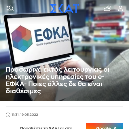
Προσωρινά εκτός λειτουργίας οι
ηλεκτρονικές υπηρεσίες του e-
ΕΦΚΑ- Ποιες άλλες δε θα είναι
διαθέσιμες
11:31, 19.05.2022
Προσθέστε το SKAI.gr στο
Google