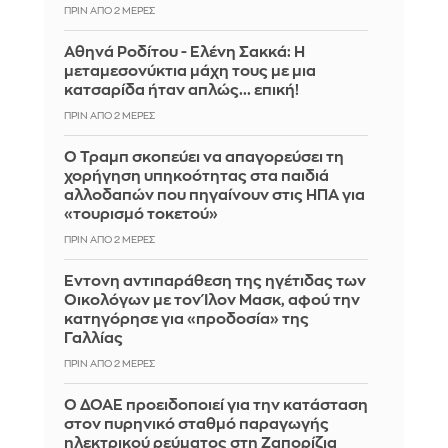
ΠΡΙΝ ΑΠΌ 2 ΜΈΡΕΣ
Αθηνά Ροδίτου - Ελένη Σακκά: Η
μεταμεσονύκτια μάχη τους με μια
κατσαρίδα ήταν απλώς... επική!
ΠΡΙΝ ΑΠΌ 2 ΜΈΡΕΣ
Ο Τραμπ σκοπεύει να απαγορεύσει τη
χορήγηση υπηκοότητας στα παιδιά
αλλοδαπών που πηγαίνουν στις ΗΠΑ για
«τουρισμό τοκετού»
ΠΡΙΝ ΑΠΌ 2 ΜΈΡΕΣ
Έντονη αντιπαράθεση της ηγέτιδας των
Οικολόγων με τον Ίλον Μασκ, αφού την
κατηγόρησε για «προδοσία» της
Γαλλίας
ΠΡΙΝ ΑΠΌ 2 ΜΈΡΕΣ
Ο ΔΟΑΕ προειδοποιεί για την κατάσταση
στον πυρηνικό σταθμό παραγωγής
ηλεκτρικού ρεύματος στη Ζαπορίζια