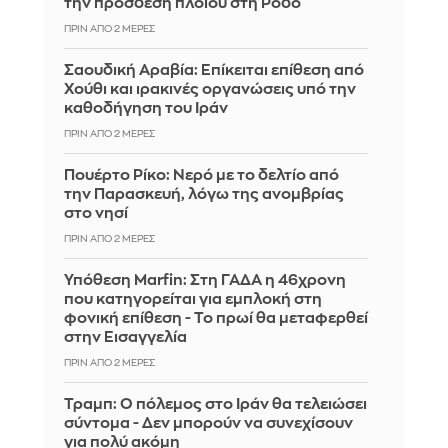
την πρόσδεση πλοίου στη Ρόδο
ΠΡΙΝ ΑΠΌ 2 ΜΈΡΕΣ
Σαουδική Αραβία: Επίκειται επίθεση από
Χούθι και ιρακινές οργανώσεις υπό την
καθοδήγηση του Ιράν
ΠΡΙΝ ΑΠΌ 2 ΜΈΡΕΣ
Πουέρτο Ρίκο: Νερό με το δελτίο από
την Παρασκευή, λόγω της ανομβρίας
στο νησί
ΠΡΙΝ ΑΠΌ 2 ΜΈΡΕΣ
Υπόθεση Marfin: Στη ΓΑΔΑ η 46χρονη
που κατηγορείται για εμπλοκή στη
φονική επίθεση - Το πρωί θα μεταφερθεί
στην Εισαγγελία
ΠΡΙΝ ΑΠΌ 2 ΜΈΡΕΣ
Τραμπ: Ο πόλεμος στο Ιράν θα τελειώσει
σύντομα - Δεν μπορούν να συνεχίσουν
για πολύ ακόμη