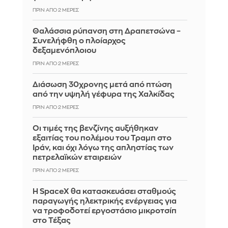
ΠΡΙΝ ΑΠΌ 2 ΜΈΡΕΣ
Θαλάσσια ρύπανση στη Δραπετσώνα –
Συνελήφθη ο πλοίαρχος
δεξαμενόπλοιου
ΠΡΙΝ ΑΠΌ 2 ΜΈΡΕΣ
Διάσωση 30χρονης μετά από πτώση
από την υψηλή γέφυρα της Χαλκίδας
ΠΡΙΝ ΑΠΌ 2 ΜΈΡΕΣ
Οι τιμές της βενζίνης αυξήθηκαν
εξαιτίας του πολέμου του Τραμπ στο
Ιράν, και όχι λόγω της απληστίας των
πετρελαϊκών εταιρειών
ΠΡΙΝ ΑΠΌ 2 ΜΈΡΕΣ
Η SpaceX θα κατασκευάσει σταθμούς
παραγωγής ηλεκτρικής ενέργειας για
να τροφοδοτεί εργοστάσιο μικροτσίπ
στο Τέξας