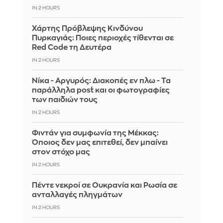
IN 2 HOURS
Χάρτης Πρόβλεψης Κινδύνου
Πυρκαγιάς: Ποιες περιοχές τίθενται σε
Red Code τη Δευτέρα
IN 2 HOURS
Νίκα - Αργυρός: Διακοπές εν πλω - Τα
παράλληλα post και οι φωτογραφίες
των παιδιών τους
IN 2 HOURS
Φιντάν για συμφωνία της Μέκκας:
Όποιος δεν μας επιτεθεί, δεν μπαίνει
στον στόχο μας
IN 2 HOURS
Πέντε νεκροί σε Ουκρανία και Ρωσία σε
ανταλλαγές πληγμάτων
IN 2 HOURS