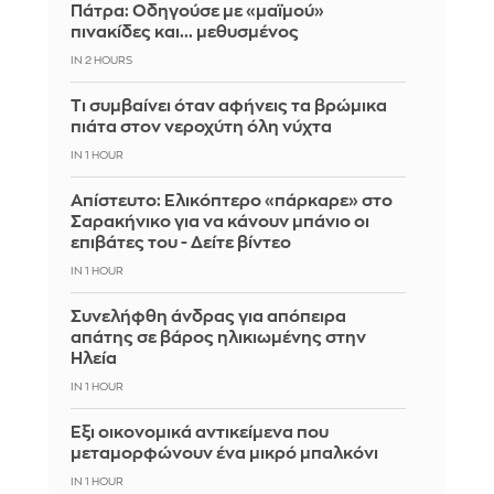
Πάτρα: Οδηγούσε με «μαϊμού»
πινακίδες και... μεθυσμένος
IN 2 HOURS
Τι συμβαίνει όταν αφήνεις τα βρώμικα
πιάτα στον νεροχύτη όλη νύχτα
IN 1 HOUR
Απίστευτο: Ελικόπτερο «πάρκαρε» στο
Σαρακήνικο για να κάνουν μπάνιο οι
επιβάτες του - Δείτε βίντεο
IN 1 HOUR
Συνελήφθη άνδρας για απόπειρα
απάτης σε βάρος ηλικιωμένης στην
Ηλεία
IN 1 HOUR
Έξι οικονομικά αντικείμενα που
μεταμορφώνουν ένα μικρό μπαλκόνι
IN 1 HOUR