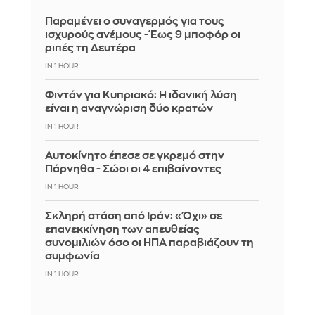
Παραμένει ο συναγερμός για τους
ισχυρούς ανέμους - Έως 9 μποφόρ οι
ριπές τη Δευτέρα
IN 1 HOUR
Φιντάν για Κυπριακό: Η ιδανική λύση
είναι η αναγνώριση δύο κρατών
IN 1 HOUR
Αυτοκίνητο έπεσε σε γκρεμό στην
Πάρνηθα - Σώοι οι 4 επιβαίνοντες
IN 1 HOUR
Σκληρή στάση από Ιράν: «Όχι» σε
επανεκκίνηση των απευθείας
συνομιλιών όσο οι ΗΠΑ παραβιάζουν τη
συμφωνία
IN 1 HOUR