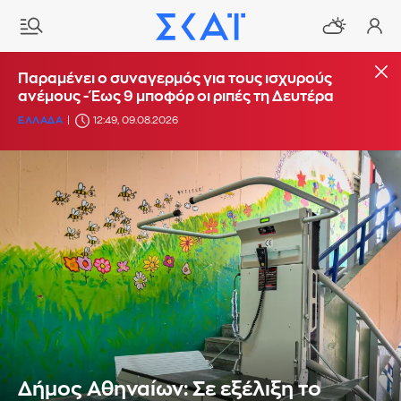
Παραμένει ο συναγερμός για τους ισχυρούς
ανέμους - Έως 9 μποφόρ οι ριπές τη Δευτέρα
ΕΛΛΑΔΑ
12:49, 09.08.2026
Δήμος Αθηναίων: Σε εξέλιξη το