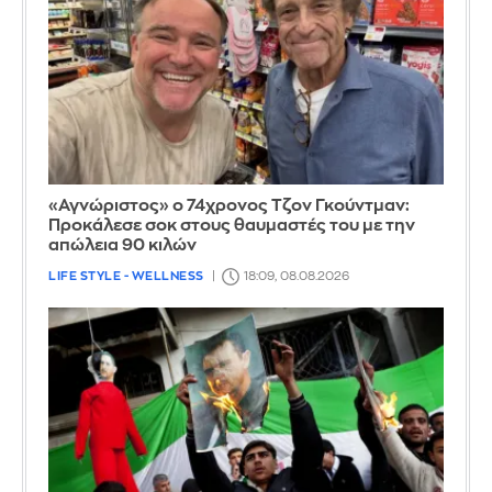
«Αγνώριστος» ο 74χρονος Τζον Γκούντμαν:
Προκάλεσε σοκ στους θαυμαστές του με την
απώλεια 90 κιλών
LIFE STYLE - WELLNESS
18:09, 08.08.2026