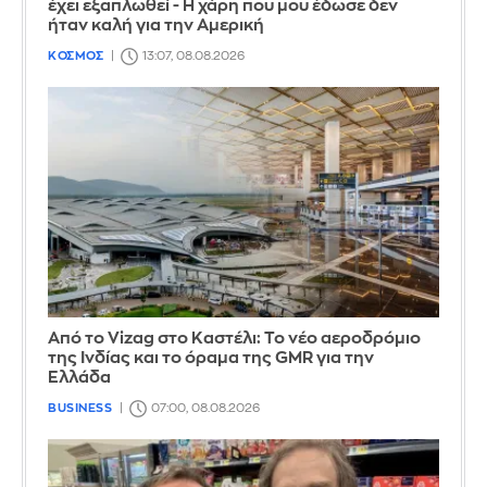
έχει εξαπλωθεί - Η χάρη που μου έδωσε δεν
ήταν καλή για την Αμερική
ΚΟΣΜΟΣ
13:07, 08.08.2026
Από το Vizag στο Καστέλι: Το νέο αεροδρόμιο
της Ινδίας και το όραμα της GMR για την
Ελλάδα
BUSINESS
07:00, 08.08.2026