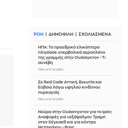
ΡΟΗ
ΔΗΜΟΦΙΛΗ
ΣΧΟΛΙΑΣΜΕΝΑ
ΗΠΑ: Το προεδρικό ελικόπτερο
πλησίασε υπερβολικά αεροπλάνο
της γραμμής στην Ουάσιγκτον - Τι
συνέβη
ΠΡΙΝ ΑΠΌ 19 ΏΡΕΣ
Σε Red Code Αττική, Βοιωτία και
Εύβοια λόγω υψηλού κινδύνου
πυρκαγιάς
ΠΡΙΝ ΑΠΌ 19 ΏΡΕΣ
Νεύρα στην Ουάσινγκτον για το Ιράν;
Αναφορές για «εξάψαλμο» Τραμπ
στον Χέγκσεθ και για κόντρα
Νετανιάχου - Βανς