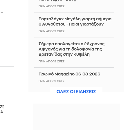
ΠΡΙΝ ΑΠΌ 19 ΏΡΕΣ
 –
Εορτολόγιο: Μεγάλη γιορτή σήμερα
6 Αυγούστου - Ποιοι γιορτάζουν
ΠΡΙΝ ΑΠΌ 19 ΏΡΕΣ
Σήμερα απολογείται ο 26χρονος
Αφγανός για τη δολοφονία της
Βρετανίδας στην Κυψέλη
ΠΡΙΝ ΑΠΌ 19 ΏΡΕΣ
Πρωινό Magazino 06-08-2026
ΠΡΙΝ ΑΠΌ 19 ΏΡΕΣ
ΟΛΕΣ ΟΙ ΕΙΔΗΣΕΙΣ
«Συγγνώμη» Ινφαντίνο για τους
λάθος χειρισμούς - Παραμένει στο
τιμόνι της FIFA
ση
ΕΑ
ΠΡΙΝ ΑΠΌ 19 ΏΡΕΣ
Στην Ελλάδα εκδίδεται σήμερα η
46χρονη κατηγορούμενη για