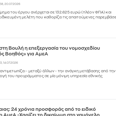
58, 20.07.2026
ίμημα του έργου ανέρχεται σε 132.625 ευρώ (πλέον ΦΠΑ) και
ξειδικευμένη μελέτη που καθορίζει τις απαιτούμενες παρεμβάσε
στη Βουλή η επεξεργασία του νομοσχεδίου
ς Βοηθός» για ΑμεΑ
23, 14.07.2026
αντιμετωπίζει - μεταξύ άλλων - την ανάγκη μετάβασης από την
ογή του προγράμματος σε μία μόνιμη υπηρεσία εθνικής
αιας: 24 χρόνια προσφοράς από το ειδικό
ο ΑμεΑ -Χαρίζει το δικαίωμα στο χαμόγελο