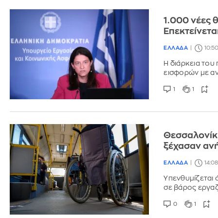
1.000 νέες 
Επεκτείνετα
ΕΛΛΑΔΑ
10:5
Η διάρκεια του 
εισφορών με αν
1
1
Θεσσαλονίκη
ξέχασαν αν
ΕΛΛΑΔΑ
14:0
Υπενθυμίζεται 
σε βάρος εργα
0
1