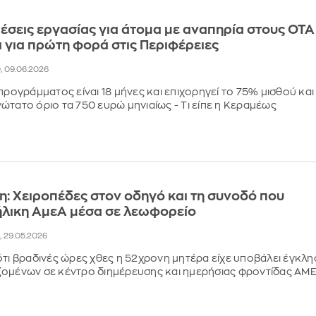
θέσεις εργασίας για άτομα με αναπηρία στους ΟΤΑ
ι για πρώτη φορά στις Περιφέρειες
0, 09.06.2026
προγράμματος είναι 18 μήνες και επιχορηγεί το 75% μισθού και
ώτατο όριο τα 750 ευρώ μηνιαίως - Τι είπε η Κεραμέως
: Χειροπέδες στον οδηγό και τη συνοδό που
ήλικη ΑμεΑ μέσα σε λεωφορείο
8, 29.05.2026
ότι βραδινές ώρες χθες η 52χρονη μητέρα είχε υποβάλει έγκλη
ζομένων σε κέντρο διημέρευσης και ημερήσιας φροντίδας ΑΜ