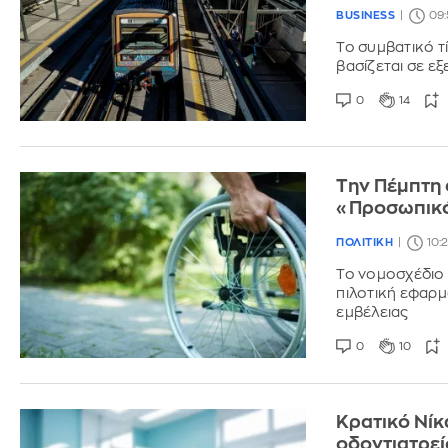
BUSINESS
09:
Το συμβατικό τ
βασίζεται σε ε
0
14
Την Πέμπτη 
«Προσωπικό
ΠΟΛΙΤΙΚΗ
10:
Το νομοσχέδιο 
πιλοτική εφαρμ
εμβέλειας
0
10
Kρατικό Νίκ
οδοντιατρεί