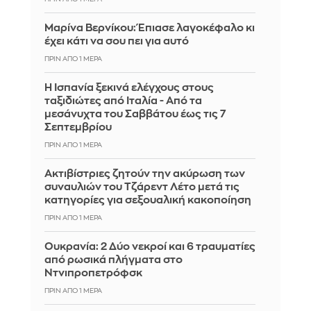
Μαρίνα Βερνίκου: Έπιασε λαγοκέφαλο κι
έχει κάτι να σου πει για αυτό
ΠΡΙΝ ΑΠΌ 1 ΜΈΡΑ
Η Ισπανία ξεκινά ελέγχους στους
ταξιδιώτες από Ιταλία - Από τα
μεσάνυχτα του Σαββάτου έως τις 7
Σεπτεμβρίου
ΠΡΙΝ ΑΠΌ 1 ΜΈΡΑ
Ακτιβίστριες ζητούν την ακύρωση των
συναυλιών του Τζάρεντ Λέτο μετά τις
κατηγορίες για σεξουαλική κακοποίηση
ΠΡΙΝ ΑΠΌ 1 ΜΈΡΑ
Ουκρανία: 2 Δύο νεκροί και 6 τραυματίες
από ρωσικά πλήγματα στο
Ντνιπροπετρόφσκ
ΠΡΙΝ ΑΠΌ 1 ΜΈΡΑ