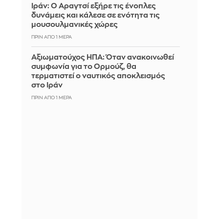
Ιράν: Ο Αραγτσί εξήρε τις ένοπλες
δυνάμεις και κάλεσε σε ενότητα τις
μουσουλμανικές χώρες
ΠΡΙΝ ΑΠΌ 1 ΜΈΡΑ
Αξιωματούχος ΗΠΑ: Όταν ανακοινωθεί
συμφωνία για το Ορμούζ, θα
τερματιστεί ο ναυτικός αποκλεισμός
στο Ιράν
ΠΡΙΝ ΑΠΌ 1 ΜΈΡΑ