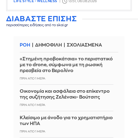
LIFE STYLE - WELLNESS
13:51, 06.08.2026
ΔΙΑΒΑΣΤΕ ΕΠΙΣΗΣ
περισσότερες ειδήσεις από το skai.gr
ΡΟΗ
ΔΗΜΟΦΙΛΗ
ΣΧΟΛΙΑΣΜΕΝΑ
«Στημένη προβοκάτσια» το περιστατικό
με το drone, σύμφωνα με τη ρωσική
πρεσβεία στο Βερολίνο
ΠΡΙΝ ΑΠΌ 1 ΜΈΡΑ
Οικονομία και ασφάλεια στο επίκεντρο
της συζήτησης Ζελένσκι- Βούτσιτς
ΠΡΙΝ ΑΠΌ 1 ΜΈΡΑ
Κλείσιμο με άνοδο για το χρηματιστήριο
των ΗΠΑ
ΠΡΙΝ ΑΠΌ 1 ΜΈΡΑ