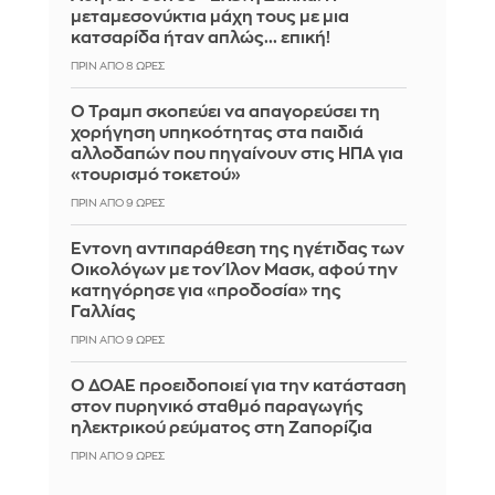
μεταμεσονύκτια μάχη τους με μια
κατσαρίδα ήταν απλώς... επική!
ΠΡΙΝ ΑΠΌ 8 ΏΡΕΣ
Ο Τραμπ σκοπεύει να απαγορεύσει τη
χορήγηση υπηκοότητας στα παιδιά
αλλοδαπών που πηγαίνουν στις ΗΠΑ για
«τουρισμό τοκετού»
ΠΡΙΝ ΑΠΌ 9 ΏΡΕΣ
Έντονη αντιπαράθεση της ηγέτιδας των
Οικολόγων με τον Ίλον Μασκ, αφού την
κατηγόρησε για «προδοσία» της
Γαλλίας
ΠΡΙΝ ΑΠΌ 9 ΏΡΕΣ
Ο ΔΟΑΕ προειδοποιεί για την κατάσταση
στον πυρηνικό σταθμό παραγωγής
ηλεκτρικού ρεύματος στη Ζαπορίζια
ΠΡΙΝ ΑΠΌ 9 ΏΡΕΣ