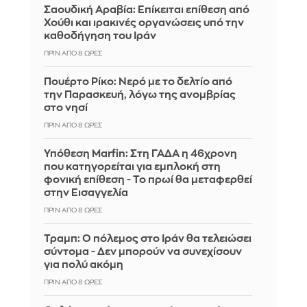
Σαουδική Αραβία: Επίκειται επίθεση από
Χούθι και ιρακινές οργανώσεις υπό την
καθοδήγηση του Ιράν
ΠΡΙΝ ΑΠΌ 8 ΏΡΕΣ
Πουέρτο Ρίκο: Νερό με το δελτίο από
την Παρασκευή, λόγω της ανομβρίας
στο νησί
ΠΡΙΝ ΑΠΌ 8 ΏΡΕΣ
Υπόθεση Marfin: Στη ΓΑΔΑ η 46χρονη
που κατηγορείται για εμπλοκή στη
φονική επίθεση - Το πρωί θα μεταφερθεί
στην Εισαγγελία
ΠΡΙΝ ΑΠΌ 8 ΏΡΕΣ
Τραμπ: Ο πόλεμος στο Ιράν θα τελειώσει
σύντομα - Δεν μπορούν να συνεχίσουν
για πολύ ακόμη
ΠΡΙΝ ΑΠΌ 8 ΏΡΕΣ