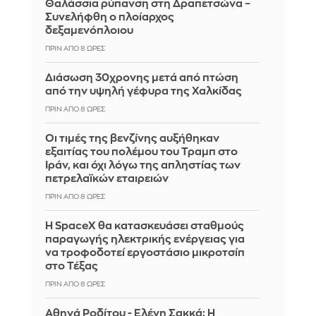
Θαλάσσια ρύπανση στη Δραπετσώνα –
Συνελήφθη ο πλοίαρχος
δεξαμενόπλοιου
ΠΡΙΝ ΑΠΌ 8 ΏΡΕΣ
Διάσωση 30χρονης μετά από πτώση
από την υψηλή γέφυρα της Χαλκίδας
ΠΡΙΝ ΑΠΌ 8 ΏΡΕΣ
Οι τιμές της βενζίνης αυξήθηκαν
εξαιτίας του πολέμου του Τραμπ στο
Ιράν, και όχι λόγω της απληστίας των
πετρελαϊκών εταιρειών
ΠΡΙΝ ΑΠΌ 8 ΏΡΕΣ
Η SpaceX θα κατασκευάσει σταθμούς
παραγωγής ηλεκτρικής ενέργειας για
να τροφοδοτεί εργοστάσιο μικροτσίπ
στο Τέξας
ΠΡΙΝ ΑΠΌ 8 ΏΡΕΣ
Αθηνά Ροδίτου - Ελένη Σακκά: Η