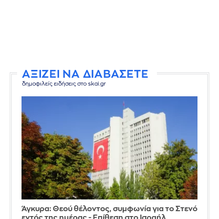
ΑΞΙΖΕΙ ΝΑ ΔΙΑΒΑΣΕΤΕ
δημοφιλείς ειδήσεις στο skai.gr
Άγκυρα: Θεού θέλοντος, συμφωνία για το Στενό
εντός της ημέρας - Επίθεση στο Ισραήλ