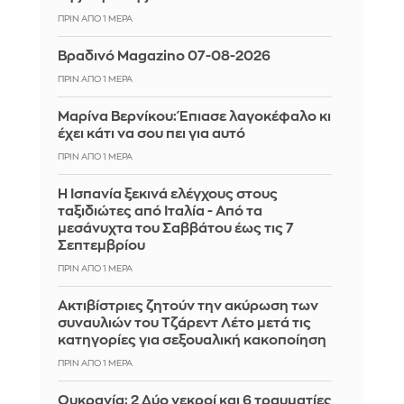
ΠΡΙΝ ΑΠΌ 1 ΜΈΡΑ
Βραδινό Magazino 07-08-2026
ΠΡΙΝ ΑΠΌ 1 ΜΈΡΑ
Μαρίνα Βερνίκου: Έπιασε λαγοκέφαλο κι
έχει κάτι να σου πει για αυτό
ΠΡΙΝ ΑΠΌ 1 ΜΈΡΑ
Η Ισπανία ξεκινά ελέγχους στους
ταξιδιώτες από Ιταλία - Από τα
μεσάνυχτα του Σαββάτου έως τις 7
Σεπτεμβρίου
ΠΡΙΝ ΑΠΌ 1 ΜΈΡΑ
Ακτιβίστριες ζητούν την ακύρωση των
συναυλιών του Τζάρεντ Λέτο μετά τις
κατηγορίες για σεξουαλική κακοποίηση
ΠΡΙΝ ΑΠΌ 1 ΜΈΡΑ
Ουκρανία: 2 Δύο νεκροί και 6 τραυματίες