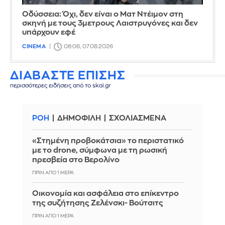
Οδύσσεια: Όχι, δεν είναι ο Ματ Ντέιμον στη
σκηνή με τους 3μετρους Λαιστρυγόνες και δεν
υπάρχουν εφέ
CINEMA
08:06, 07.08.2026
ΔΙΑΒΑΣΤΕ ΕΠΙΣΗΣ
περισσότερες ειδήσεις από το skai.gr
ΡΟΗ
ΔΗΜΟΦΙΛΗ
ΣΧΟΛΙΑΣΜΕΝΑ
«Στημένη προβοκάτσια» το περιστατικό
με το drone, σύμφωνα με τη ρωσική
πρεσβεία στο Βερολίνο
ΠΡΙΝ ΑΠΌ 1 ΜΈΡΑ
Οικονομία και ασφάλεια στο επίκεντρο
της συζήτησης Ζελένσκι- Βούτσιτς
ΠΡΙΝ ΑΠΌ 1 ΜΈΡΑ