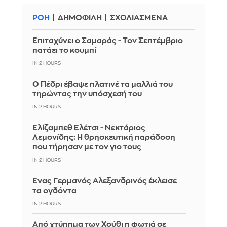
ΡΟΗ
ΔΗΜΟΦΙΛΗ
ΣΧΟΛΙΑΣΜΕΝΑ
Επιταχύνει ο Σαμαράς - Τον Σεπτέμβριο
πατάει το κουμπί
IN 2 HOURS
Ο Πέδρι έβαψε πλατινέ τα μαλλιά του
τηρώντας την υπόσχεσή του
IN 2 HOURS
Ελίζαμπεθ Ελέτσι - Νεκτάριος
Λεμονίδης: Η θρησκευτική παράδοση
που τήρησαν με τον γιο τους
IN 2 HOURS
Ένας Γερμανός Αλεξανδρινός έκλεισε
τα ογδόντα
IN 2 HOURS
Από χτύπημα των Χούθι η φωτιά σε