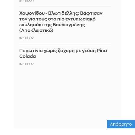
IN 1 HOUR
Χοψονίδου - Βλωτιδέλλης: Βάφτισαν
τον γιο τους στο πιο εντυπωσιακό
εκκλησάκι της Βουλιαγμένης
(Αποκλειστικό)
IN 1 HOUR
Παγωτίνια χωρίς ζάχαρη με γεύση Piña
Colada
IN 1 HOUR
Απόρρητο