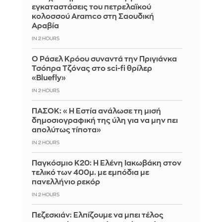
εγκαταστάσεις του πετρελαϊκού
κολοσσού Aramco στη Σαουδική
Αραβία
IN 2 HOURS
Ο Ράσελ Κρόου συναντά την Πριγιάνκα
Τσόπρα Τζόνας στο sci-fi θρίλερ
«Bluefly»
IN 2 HOURS
ΠΑΣΟΚ: «Η Εστία ανάλωσε τη μισή
δημοσιογραφική της ύλη για να μην πει
απολύτως τίποτα»
IN 2 HOURS
Παγκόσμιο Κ20: Η Ελένη Ιακωβάκη στον
τελικό των 400μ. με εμπόδια με
πανελλήνιο ρεκόρ
IN 2 HOURS
Πεζεσκιάν: Ελπίζουμε να μπει τέλος