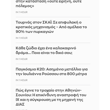
στην κατάσταση «ούτε ειρήνη, ούτε
πόλεμος»
IN 1 HOUR
Τουρνάς στον ΣΚΑΪ: Σε επιφυλακή ο
κρατικός μηχανισμός – Από αμέλεια το
90% των πυρκαγιών
IN 1 HOUR
Κάθε ζώδιο έχει ένα καλοκαιρινό
δράμα... Ποιο είναι το δικό σου;
IN 1 HOUR
Παγκόσμιο Κ20: Ασημένιο μετάλλιο για
την Ιουλιάννα Ρούσσου στα 800 μέτρα
IN 1 HOUR
Πώς έγινε το τροχαίο στην Αθηνών-
Σουνίου: Η επικίνδυνη αναστροφή του
ΙΧ και η σύγκρουση με τη μηχανή της
ΔΙΑΣ