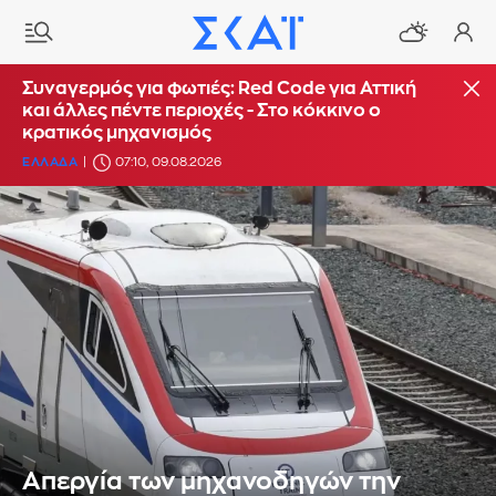
Συναγερμός για φωτιές: Red Code για Αττική
και άλλες πέντε περιοχές - Στο κόκκινο ο
κρατικός μηχανισμός
ΕΛΛΑΔΑ
07:10, 09.08.2026
Απεργία των μηχανοδηγών την