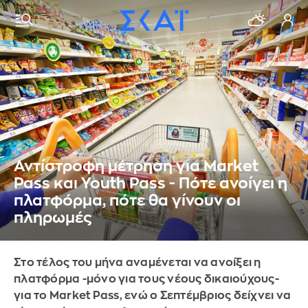
Αντίστροφη μέτρηση για Market
Pass και Youth Pass - Πότε ανοίγει η
πλατφόρμα, πότε θα γίνουν οι
πληρωμές
Στο τέλος του μήνα αναμένεται να ανοίξει η
πλατφόρμα -μόνο για τους νέους δικαιούχους-
για το Μarket Pass, ενώ ο Σεπτέμβριος δείχνει να