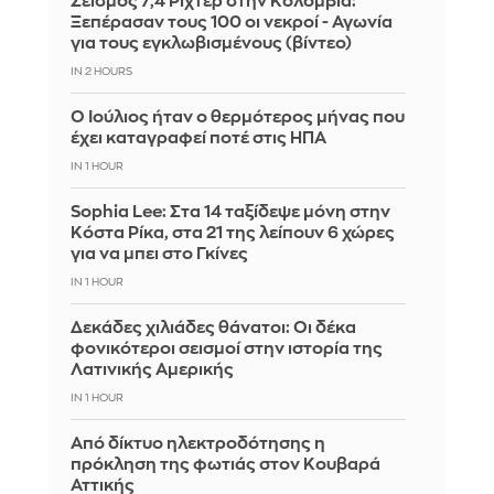
Σεισμός 7,4 Ρίχτερ στην Κολομβία:
Ξεπέρασαν τους 100 οι νεκροί - Αγωνία
για τους εγκλωβισμένους (βίντεο)
IN 2 HOURS
Ο Ιούλιος ήταν ο θερμότερος μήνας που
έχει καταγραφεί ποτέ στις ΗΠΑ
IN 1 HOUR
Sophia Lee: Στα 14 ταξίδεψε μόνη στην
Κόστα Ρίκα, στα 21 της λείπουν 6 χώρες
για να μπει στο Γκίνες
IN 1 HOUR
Δεκάδες χιλιάδες θάνατοι: Οι δέκα
φονικότεροι σεισμοί στην ιστορία της
Λατινικής Αμερικής
IN 1 HOUR
Από δίκτυο ηλεκτροδότησης η
πρόκληση της φωτιάς στον Κουβαρά
Αττικής