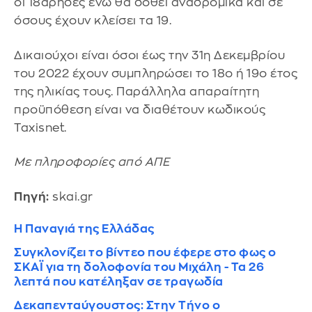
οι 18άρηδες ενώ θα δοθεί αναδρομικά και σε
όσους έχουν κλείσει τα 19.
Δικαιούχοι είναι όσοι έως την 31η Δεκεμβρίου
του 2022 έχουν συμπληρώσει το 18ο ή 19ο έτος
της ηλικίας τους. Παράλληλα απαραίτητη
προϋπόθεση είναι να διαθέτουν κωδικούς
Taxisnet.
Με πληροφορίες από ΑΠΕ
Πηγή:
skai.gr
Η Παναγιά της Ελλάδας
Συγκλονίζει το βίντεο που έφερε στο φως ο
ΣΚΑΪ για τη δολοφονία του Μιχάλη - Τα 26
λεπτά που κατέληξαν σε τραγωδία
Δεκαπενταύγουστος: Στην Τήνο ο