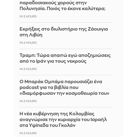
παραδοσιακούς χορούς στην
Πολυνησία. Ποιός το έκανε καλύτερα;
IN 2 HOURS
Εκρήξεις στο διυλιστήριο της Ζάουιγια
στη Λιβύη
IN 2 HOURS
Τραμπ: Τώρα απαιτώ εγώ αποζημιώσεις
από το Ιράν για τους νεκρούς
IN 2 HOURS
Ο Μπαράκ Ομπάμα παρουσιάζει ένα
podcast για τα βιβλία που
«διαμόρφωσαν την κοσμοθεωρία του»
IN 2 HOURS
Η νέα κυβέρνηση της Κολομβίας
αναγνώρισε την κυριαρχία του Ισραήλ
στα Υψίπεδα του Γκολάν
IN 2 HOURS