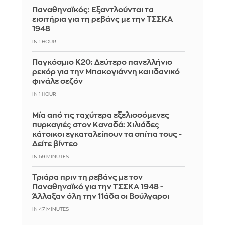
Παναθηναϊκός: Εξαντλούνται τα
εισιτήρια για τη ρεβάνς με την ΤΣΣΚΑ
1948
IN 1 HOUR
Παγκόσμιο Κ20: Δεύτερο πανελλήνιο
ρεκόρ για την Μπακογιάννη και ιδανικό
φινάλε σεζόν
IN 1 HOUR
Μία από τις ταχύτερα εξελισσόμενες
πυρκαγιές στον Καναδά: Χιλιάδες
κάτοικοι εγκαταλείπουν τα σπίτια τους -
Δείτε βίντεο
IN 59 MINUTES
Τριάρα πριν τη ρεβάνς με τον
Παναθηναϊκό για την ΤΣΣΚΑ 1948 -
Άλλαξαν όλη την 11άδα οι Βούλγαροι
IN 46 MINUTES