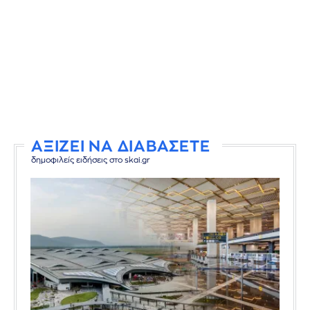
ΑΞΙΖΕΙ ΝΑ ΔΙΑΒΑΣΕΤΕ
δημοφιλείς ειδήσεις στο skai.gr