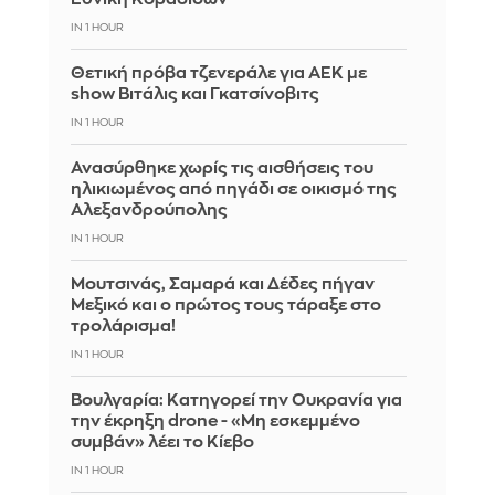
IN 1 HOUR
Θετική πρόβα τζενεράλε για ΑΕΚ με
show Βιτάλις και Γκατσίνοβιτς
IN 1 HOUR
Ανασύρθηκε χωρίς τις αισθήσεις του
ηλικιωμένος από πηγάδι σε οικισμό της
Αλεξανδρούπολης
IN 1 HOUR
Μουτσινάς, Σαμαρά και Δέδες πήγαν
Μεξικό και ο πρώτος τους τάραξε στο
τρολάρισμα!
IN 1 HOUR
Βουλγαρία: Κατηγορεί την Ουκρανία για
την έκρηξη drone - «Μη εσκεμμένο
συμβάν» λέει το Κίεβο
IN 1 HOUR