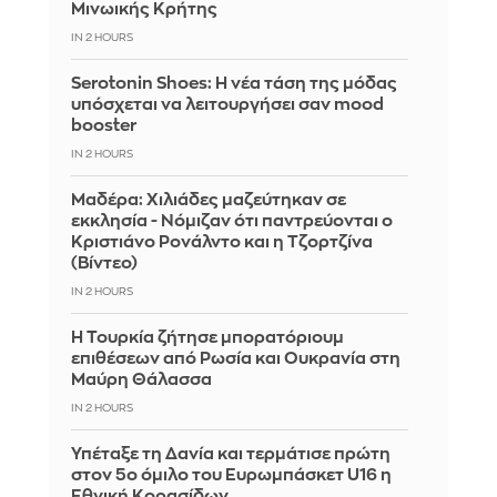
Μινωικής Κρήτης
IN 2 HOURS
Serotonin Shoes: Η νέα τάση της μόδας
υπόσχεται να λειτουργήσει σαν mood
booster
IN 2 HOURS
Μαδέρα: Χιλιάδες μαζεύτηκαν σε
εκκλησία - Νόμιζαν ότι παντρεύονται ο
Κριστιάνο Ρονάλντο και η Τζορτζίνα
(Βίντεο)
IN 2 HOURS
Η Τουρκία ζήτησε μπορατόριουμ
επιθέσεων από Ρωσία και Ουκρανία στη
Μαύρη Θάλασσα
IN 2 HOURS
Υπέταξε τη Δανία και τερμάτισε πρώτη
στον 5ο όμιλο του Ευρωμπάσκετ U16 η
Εθνική Κορασίδων