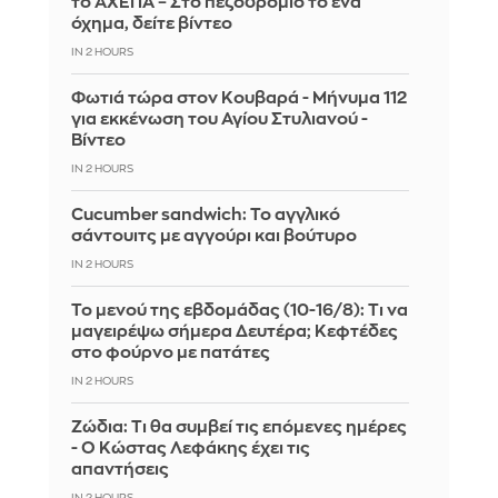
το ΑΧΕΠΑ – Στο πεζοδρόμιο το ένα
όχημα, δείτε βίντεο
IN 2 HOURS
Φωτιά τώρα στον Κουβαρά - Μήνυμα 112
για εκκένωση του Αγίου Στυλιανού -
Βίντεο
IN 2 HOURS
Cucumber sandwich: Το αγγλικό
σάντουιτς με αγγούρι και βούτυρο
IN 2 HOURS
Το μενού της εβδομάδας (10-16/8): Τι να
μαγειρέψω σήμερα Δευτέρα; Κεφτέδες
στο φούρνο με πατάτες
IN 2 HOURS
Ζώδια: Τι θα συμβεί τις επόμενες ημέρες
- Ο Κώστας Λεφάκης έχει τις
απαντήσεις
IN 2 HOURS