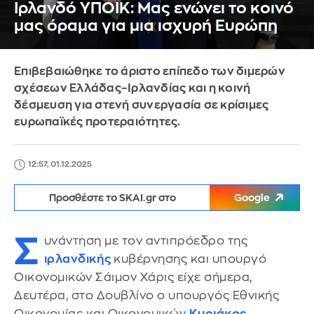
Ιρλανδό ΥΠΟΙΚ: Μας ενώνει το κοινό
μας όραμα για μια ισχυρή Ευρώπη
Επιβεβαιώθηκε το άριστο επίπεδο των διμερών
σχέσεων Ελλάδας–Ιρλανδίας και η κοινή
δέσμευση για στενή συνεργασία σε κρίσιμες
ευρωπαϊκές προτεραιότητες.
12:57, 01.12.2025
Προσθέστε το SKAI.gr στο
Google
Σ
υνάντηση με τον αντιπρόεδρο της
ιρλανδικής
κυβέρνησης και υπουργό
Οικονομικών Σάιμον Χάρις είχε σήμερα,
Δευτέρα, στο Δουβλίνο ο υπουργός Εθνικής
Οικονομίας και Οικονομικών
Κυριάκος