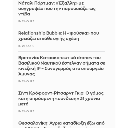
Νάταλι Πόρτμαν: «Έξαλλη» με
συγγραφέα που την παρουσιάζει ως
ντίβα
IN 2 HOURS
Relationship Bubble: Η «φούσκα» που
χρειάζεται κάθε υγιής σχέση
IN 2 HOURS
Βρετανία: Κατασκοπευτικά drones του
Βασιλικού Ναυτικού έστελναν σήματα σε
κινεζική IP – Συναγερμός στο υπουργείο
Άμυνας
IN 2 HOURS
Σίντι Κρόφορντ-Ρίτσαρντ Γκιρ: Ο γάμος
και η απρόσμενη «σύνδεση» 31 χρόνια
μετά
IN 2 HOURS
Θεσσαλονίκη: Άγρια καταδίωξη έξω από