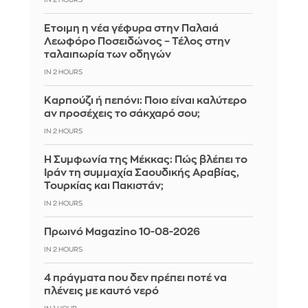
Έτοιμη η νέα γέφυρα στην Παλαιά
Λεωφόρο Ποσειδώνος – Τέλος στην
ταλαιπωρία των οδηγών
IN 2 HOURS
Καρπούζι ή πεπόνι: Ποιο είναι καλύτερο
αν προσέχεις το σάκχαρό σου;
IN 2 HOURS
Η Συμφωνία της Μέκκας: Πώς βλέπει το
Ιράν τη συμμαχία Σαουδικής Αραβίας,
Τουρκίας και Πακιστάν;
IN 2 HOURS
Πρωινό Magazino 10-08-2026
IN 2 HOURS
4 πράγματα που δεν πρέπει ποτέ να
πλένεις με καυτό νερό