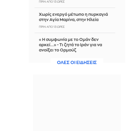
ΠΡΙΝ ΑΠΌ 13 ΏΡΕΣ
Χωρίς ενεργό μέτωπο η πυρκαγιά
στην Αγία Μαρίνα, στην Ηλεία
ΠΡΙΝ ΑΠΌ 13 ΏΡΕΣ
«Η συμφωνία με το Ομάν δεν
αρκεί...» - Τι ζητά το Ιράν για να
ανοίξει το Ορμούζ
ΠΡΙΝ ΑΠΌ 13 ΏΡΕΣ
ΟΛΕΣ ΟΙ ΕΙΔΗΣΕΙΣ
Υπ. Παιδείας: Ανακοινώθηκαν 95
ειδικότητες και 860 τμήματα των
ΣΑΕΚ – Πότε ξεκινούν οι αιτήσεις
ΠΡΙΝ ΑΠΌ 13 ΏΡΕΣ
Ιωάννα Μαλέσκου: Επιδίωξε να
γνωρίσει την «άλλη» Μύκονο και
έπαθε «ντελίριο» με το... μπρόκολο
ΠΡΙΝ ΑΠΌ 13 ΏΡΕΣ
Aνεβαίνει κι άλλο η θερμοκρασία-