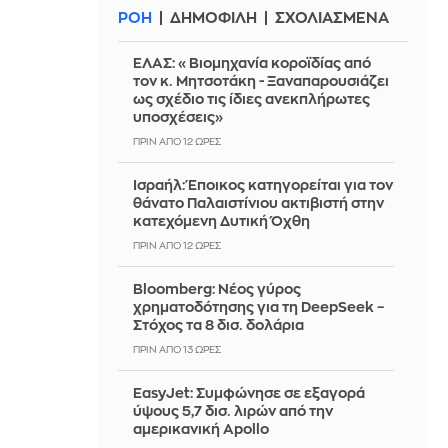
ΡΟΗ
ΔΗΜΟΦΙΛΗ
ΣΧΟΛΙΑΣΜΕΝΑ
ΕΛΑΣ: «Βιομηχανία κοροϊδίας από
τον κ. Μητσοτάκη - Ξαναπαρουσιάζει
ως σχέδιο τις ίδιες ανεκπλήρωτες
υποσχέσεις»
ΠΡΙΝ ΑΠΌ 12 ΏΡΕΣ
Ισραήλ: Έποικος κατηγορείται για τον
θάνατο Παλαιστίνιου ακτιβιστή στην
κατεχόμενη Δυτική Όχθη
ΠΡΙΝ ΑΠΌ 12 ΏΡΕΣ
Bloomberg: Νέος γύρος
χρηματοδότησης για τη DeepSeek –
Στόχος τα 8 δισ. δολάρια
ΠΡΙΝ ΑΠΌ 13 ΏΡΕΣ
EasyJet: Συμφώνησε σε εξαγορά
ύψους 5,7 δισ. λιρών από την
αμερικανική Apollo