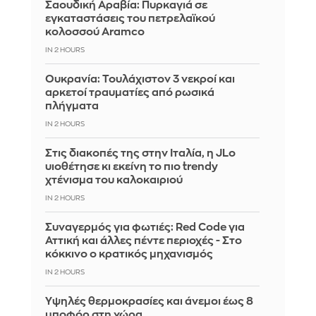
Σαουδική Αραβία: Πυρκαγιά σε
εγκαταστάσεις του πετρελαϊκού
κολοσσού Aramco
IN 2 HOURS
Ουκρανία: Τουλάχιστον 3 νεκροί και
αρκετοί τραυματίες από ρωσικά
πλήγματα
IN 2 HOURS
Στις διακοπές της στην Ιταλία, η JLo
υιοθέτησε κι εκείνη το πιο trendy
χτένισμα του καλοκαιριού
IN 2 HOURS
Συναγερμός για φωτιές: Red Code για
Αττική και άλλες πέντε περιοχές - Στο
κόκκινο ο κρατικός μηχανισμός
IN 2 HOURS
Υψηλές θερμοκρασίες και άνεμοι έως 8
μποφόρ στη χώρα