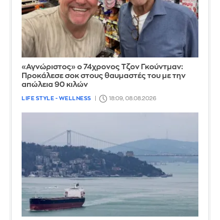
«Αγνώριστος» ο 74χρονος Τζον Γκούντμαν:
Προκάλεσε σοκ στους θαυμαστές του με την
απώλεια 90 κιλών
LIFE STYLE - WELLNESS
18:09, 08.08.2026