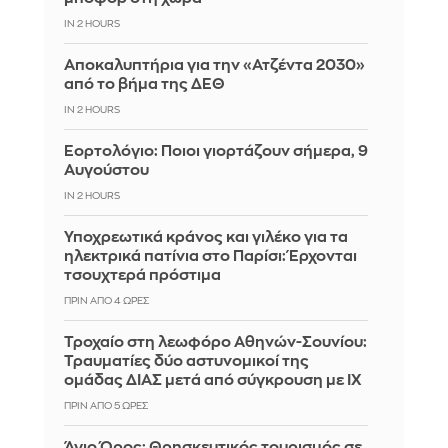
IN 2 HOURS
Αποκαλυπτήρια για την «Ατζέντα 2030»
από το βήμα της ΔΕΘ
IN 2 HOURS
Εορτολόγιο: Ποιοι γιορτάζουν σήμερα, 9
Αυγούστου
IN 2 HOURS
Υποχρεωτικά κράνος και γιλέκο για τα
ηλεκτρικά πατίνια στο Παρίσι: Έρχονται
τσουχτερά πρόστιμα
ΠΡΙΝ ΑΠΌ 4 ΏΡΕΣ
Τροχαίο στη λεωφόρο Αθηνών-Σουνίου:
Τραυματίες δύο αστυνομικοί της
ομάδας ΔΙΑΣ μετά από σύγκρουση με ΙΧ
ΠΡΙΝ ΑΠΌ 5 ΏΡΕΣ
Άγιο Όρος: Θρησκευτικός τουρισμός σε