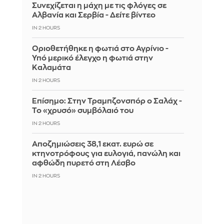
Συνεχίζεται η μάχη με τις φλόγες σε
Αλβανία και Σερβία - Δείτε βίντεο
IN 2 HOURS
Οριοθετήθηκε η φωτιά στο Αγρίνιο -
Υπό μερικό έλεγχο η φωτιά στην
Καλαμάτα
IN 2 HOURS
Επίσημο: Στην Τραμπζονσπόρ ο Σαλάχ -
Το «χρυσό» συμβόλαιό του
IN 2 HOURS
Αποζημιώσεις 38,1 εκατ. ευρώ σε
κτηνοτρόφους για ευλογιά, πανώλη και
αφθώδη πυρετό στη Λέσβο
IN 2 HOURS