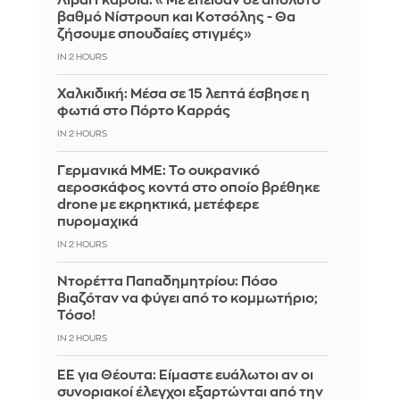
Λιβάι Γκαρσία: «Με έπεισαν σε απόλυτο
βαθμό Νίστρουπ και Κοτσόλης - Θα
ζήσουμε σπουδαίες στιγμές»
IN 2 HOURS
Χαλκιδική: Μέσα σε 15 λεπτά έσβησε η
φωτιά στο Πόρτο Καρράς
IN 2 HOURS
Γερμανικά ΜΜΕ: Το ουκρανικό
αεροσκάφος κοντά στο οποίο βρέθηκε
drone με εκρηκτικά, μετέφερε
πυρομαχικά
IN 2 HOURS
Ντορέττα Παπαδημητρίου: Πόσο
βιαζόταν να φύγει από το κομμωτήριο;
Τόσο!
IN 2 HOURS
ΕΕ για Θέουτα: Είμαστε ευάλωτοι αν οι
συνοριακοί έλεγχοι εξαρτώνται από την