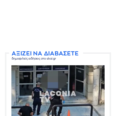
ΑΞΙΖΕΙ ΝΑ ΔΙΑΒΑΣΕΤΕ
δημοφιλείς ειδήσεις στο skai.gr