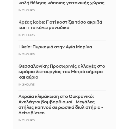
καλή θέληση κάποιας γειτονικής χώρας
IN 2 HOURS
Κρέας kobe: Γιατί κοστίζει τόσο ακριβά
και τι το κάνει μοναδικό
IN 2 HOURS
Ηλεία: Πυρκαγιά στην Αγία Μαρίνα
IN 2 HOURS
Θεσσαλονίκη: Προσωρινές αλλαγές στο
ωράριο λειτουργίας του Μετρό σήμερα
και αύριο
IN 2 HOURS
Ακραία κλιμάκωση στο Ουκρανικό:
Ανελέητοι βομβαρδισμοί - Μεγάλες
στήλες καπνού σε ρωσικά διυλιστήρια -
Δείτε βίντεο
IN 2 HOURS