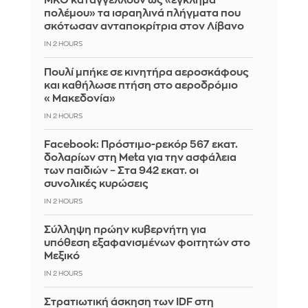
ΜΚΟ καταγγέλλουν ως «έγκλημα
πολέμου» τα ισραηλινά πλήγματα που
σκότωσαν ανταποκρίτρια στον Λίβανο
IN 2 HOURS
Πουλί μπήκε σε κινητήρα αεροσκάφους
και καθήλωσε πτήση στο αεροδρόμιο
«Μακεδονία»
IN 2 HOURS
Facebook: Πρόστιμο-ρεκόρ 567 εκατ.
δολαρίων στη Meta για την ασφάλεια
των παιδιών – Στα 942 εκατ. οι
συνολικές κυρώσεις
IN 2 HOURS
Σύλληψη πρώην κυβερνήτη για
υπόθεση εξαφανισμένων φοιτητών στο
Μεξικό
IN 2 HOURS
Στρατιωτική άσκηση των IDF στη