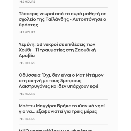
IN 2 HOURS
Τέσσερις νεκροί από τα πυρά μαθητή σε
σχολείο της Ταϊλάνδης - Αυτοκτόνησε ο
δράστης
IN 2 HOURS
Υεμένη: 58 νεκροί σε επιθέσεις των
Χούθι – 11 τραυματίες στη Σαουδική
Αραβία
IN 2 HOURS
Οδύσσεια: Όχι, δεν είναι ο Ματ Ντέιμον
στη σκηνή με τους 3μετρους
Λαιστρυγόνες και δεν υπάρχουν εφέ
IN 2 HOURS
Μπέττυ Μαγγίρα: Βρήκε το ιδανικό νησί
για να... εξαφανιστεί για τρεις μέρες
IN 2 HOURS