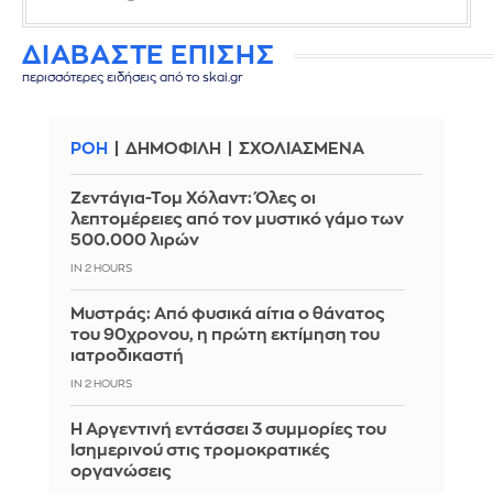
ΔΙΑΒΑΣΤΕ ΕΠΙΣΗΣ
περισσότερες ειδήσεις από το skai.gr
ΡΟΗ
ΔΗΜΟΦΙΛΗ
ΣΧΟΛΙΑΣΜΕΝΑ
Ζεντάγια-Τομ Χόλαντ: Όλες οι
λεπτομέρειες από τον μυστικό γάμο των
500.000 λιρών
IN 2 HOURS
Μυστράς: Από φυσικά αίτια ο θάνατος
του 90χρονου, η πρώτη εκτίμηση του
ιατροδικαστή
IN 2 HOURS
Η Αργεντινή εντάσσει 3 συμμορίες του
Ισημερινού στις τρομοκρατικές
οργανώσεις