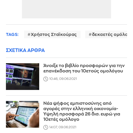
TAGS:
Χρήστος Σταϊκούρας
δεκαετές ομόλογ
ΣΧΕΤΙΚΑ ΑΡΘΡΑ
Άνοιξε το βιβλίο προσφορών για την
επανέκδοση του 10ετούς ομολόγου
10:46, 09.06.2021
Νέα ψήφος εμπιστοσύνης από
αγορές στην ελληνική οικονομία-
Υψηλή προσφορά 26 δισ. ευρώ για
10ετές ομόλογο
14:07, 09.06.2021