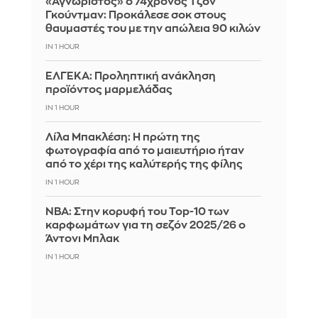
«Αγνώριστος» ο 74χρονος Τζον
Γκούντμαν: Προκάλεσε σοκ στους
θαυμαστές του με την απώλεια 90 κιλών
IN 1 HOUR
ΕΛΓΕΚΑ: Προληπτική ανάκληση
προϊόντος μαρμελάδας
IN 1 HOUR
Λίλα Μπακλέση: Η πρώτη της
φωτογραφία από το μαιευτήριο ήταν
από το χέρι της καλύτερής της φίλης
IN 1 HOUR
ΝΒΑ: Στην κορυφή του Top-10 των
καρφωμάτων για τη σεζόν 2025/26 ο
Άντονι Μπλακ
IN 1 HOUR