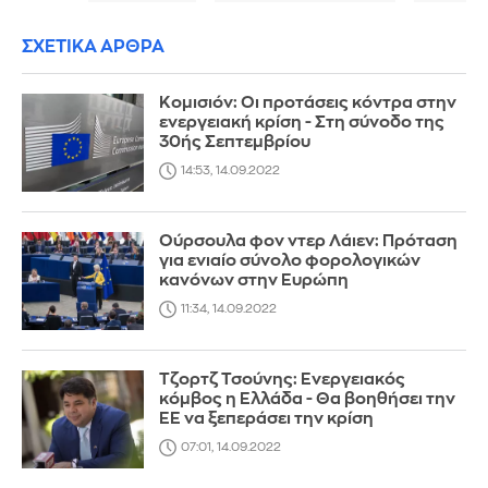
ΣΧΕΤΙΚΑ ΑΡΘΡΑ
Κομισιόν: Οι προτάσεις κόντρα στην
ενεργειακή κρίση - Στη σύνοδο της
30ής Σεπτεμβρίου
14:53, 14.09.2022
Ούρσουλα φον ντερ Λάιεν: Πρόταση
για ενιαίο σύνολο φορολογικών
κανόνων στην Ευρώπη
11:34, 14.09.2022
Τζορτζ Τσούνης: Ενεργειακός
κόμβος η Ελλάδα - Θα βοηθήσει την
ΕΕ να ξεπεράσει την κρίση
07:01, 14.09.2022