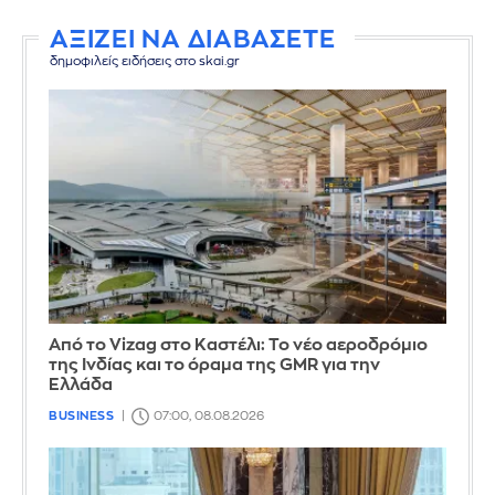
ΑΞΙΖΕΙ ΝΑ ΔΙΑΒΑΣΕΤΕ
δημοφιλείς ειδήσεις στο skai.gr
Από το Vizag στο Καστέλι: Το νέο αεροδρόμιο
της Ινδίας και το όραμα της GMR για την
Ελλάδα
BUSINESS
07:00, 08.08.2026