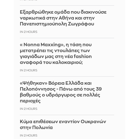
Εξαρθρώθηκε ομάδα που διακινούσε
ναρκωτικά στην Αθήνα και στην
Πανεπιστημιούπολη Ζωγράφου
IN 2 HOURS
«Nonna Maxxing», η τάση που
μετατρέπει τις ντουλάπες των
γιαγιάδων μας στη νέα fashion
αναφορά του καλοκαιριού;
IN 2 HOURS
«Ψήθηκαν» Βόρεια Ελλάδα και
Πελοπόννησος - Πάνω από τους 39
βαθμούς ο υδράργυρος σε πολλές
περιοχές
IN 2 HOURS
Κύμα επιθέσεων εναντίον Ουκρανών
στην Πολωνία
IN 2 HOURS