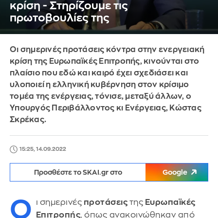
κρίση - Στηρίζουμε τις
πρωτοβουλίες της
Οι σημερινές προτάσεις κόντρα στην ενεργειακή
κρίση της Ευρωπαϊκές Επιτροπής, κινούνται στο
πλαίσιο που εδώ και καιρό έχει σχεδιάσει και
υλοποιεί η ελληνική κυβέρνηση στον κρίσιμο
τομέα της ενέργειας, τόνισε, μεταξύ άλλων, ο
Υπουργός Περιβάλλοντος κι Ενέργειας, Κώστας
Σκρέκας.
15:25, 14.09.2022
Προσθέστε το SKAI.gr στο
Google
Ο
ι
σημερινές
προτάσεις
της
Ευρωπαϊκές
Επιτροπής
, όπως ανακοινώθηκαν από