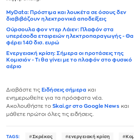
MyData: Πρόστιμα και λουκέτα σε όσους δεν
διαβιβάζουν ηλεκτρονικά αποδείξεις
Ούρσουλα φον ντερ Λάιεν: Πλαφόν στα
υπερέσοδα εταιρειών ηλεκτροπαραγωγής - Θα
φέρει 140 δισ. ευρώ
Ενεργειακή κρίση: Σήμερα οι προτάσεις της
Κομισιόν - Τι θα γίνει με το πλαφόν στο φυσικό
αέριο
Διαβάστε τις
Ειδήσεις σήμερα
και
ενημερωθείτε για τα πρόσφατα νέα.
Ακολουθήστε το
Skai.gr στο Google News
και
μάθετε πρώτοι όλες τις ειδήσεις.
TAGS:
Σκρέκας
ενεργειακή κρίση
Κομισ