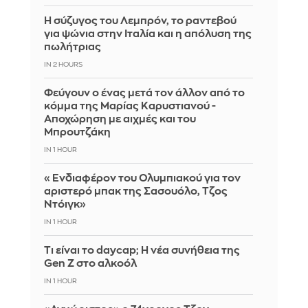
Η σύζυγος του Λεμπρόν, το ραντεβού
για ψώνια στην Ιταλία και η απόλυση της
πωλήτριας
IN 2 HOURS
Φεύγουν ο ένας μετά τον άλλον από το
κόμμα της Μαρίας Καρυστιανού -
Αποχώρηση με αιχμές και του
Μπρουτζάκη
IN 1 HOUR
«Ενδιαφέρον του Ολυμπιακού για τον
αριστερό μπακ της Σασουόλο, Τζος
Ντόιγκ»
IN 1 HOUR
Τι είναι το daycap; Η νέα συνήθεια της
Gen Z στο αλκοόλ
IN 1 HOUR