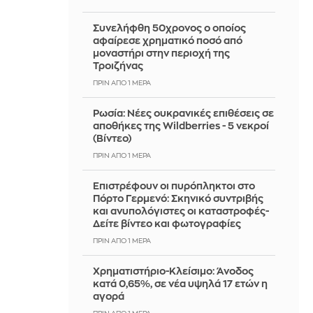
Συνελήφθη 50χρονος ο οποίος
αφαίρεσε χρηματικό ποσό από
μοναστήρι στην περιοχή της
Τροιζήνας
ΠΡΙΝ ΑΠΌ 1 ΜΈΡΑ
Ρωσία: Νέες ουκρανικές επιθέσεις σε
αποθήκες της Wildberries - 5 νεκροί
(Βίντεο)
ΠΡΙΝ ΑΠΌ 1 ΜΈΡΑ
Επιστρέφουν οι πυρόπληκτοι στο
Πόρτο Γερμενό: Σκηνικό συντριβής
και ανυπολόγιστες οι καταστροφές-
Δείτε βίντεο και φωτογραφίες
ΠΡΙΝ ΑΠΌ 1 ΜΈΡΑ
Χρηματιστήριο-Κλείσιμο: Άνοδος
κατά 0,65%, σε νέα υψηλά 17 ετών η
αγορά