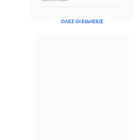
ΠΡΙΝ ΑΠΌ 1 ΜΈΡΑ
Έφυγε από τη ζωή ο Γιώργος
Μαρσέλλος, εμβληματική
ΟΛΕΣ ΟΙ ΕΙΔΗΣΕΙΣ
προσωπικότητα του κλασικού
αθλητισμού
ΠΡΙΝ ΑΠΌ 1 ΜΈΡΑ
Καύσωνας στην Αυστρία: Ρεκόρ
υψηλής θερμοκρασίας με 40,8°C
ΠΡΙΝ ΑΠΌ 1 ΜΈΡΑ
Wrap με μοσχαρίσιο κιμά
ΠΡΙΝ ΑΠΌ 1 ΜΈΡΑ
Λιμάνι Σούδας: Συνελήφθη
35χρονος Παλαιστίνιος με λαθραία
τσιγάρα και πλαστή άδεια οδήγησης
ΠΡΙΝ ΑΠΌ 1 ΜΈΡΑ
Γιατί το σπίτι σού φαίνεται πάντα πιο
ακατάστατο το καλοκαίρι και 6