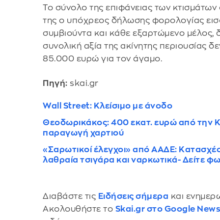
Το σύνολο της επιφάνειας των κτισμάτων
της ο υπόχρεος δήλωσης φορολογίας εισο
συμβιούντα και κάθε εξαρτώμενο μέλος, δε
συνολική αξία της ακίνητης περιουσίας δ
85.000 ευρώ για τον άγαμο.
Πηγή:
skai.gr
Wall Street: Κλείσιμο με άνοδο
Θεοδωρικάκος: 400 εκατ. ευρώ από την Κο
παραγωγή χαρτιού
«Σαρωτικοί έλεγχοι» από ΑΑΔΕ: Κατασχέσ
λαθραία τσιγάρα και ναρκωτικά- Δείτε φ
Διαβάστε τις
Ειδήσεις σήμερα
και ενημερω
Ακολουθήστε το
Skai.gr στο Google New