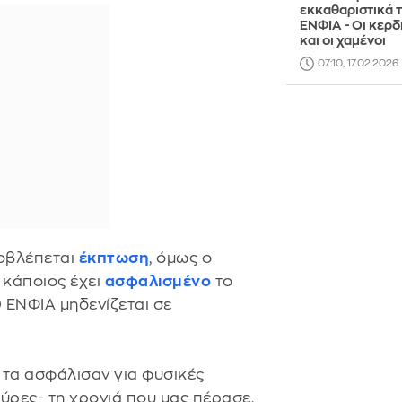
εκκαθαριστικά 
ΕΝΦΙΑ - Οι κερδ
και οι χαμένοι
07:10, 17.02.2026
οβλέπεται
έκπτωση
, όμως ο
 κάποιος έχει
ασφαλισμένο
το
Ο ΕΝΦΙΑ μηδενίζεται σε
υ τα ασφάλισαν για φυσικές
ρες- τη χρονιά που μας πέρασε,