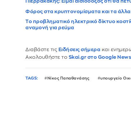
Πιερρακάκης: Είμαι αισιόδοξος ότι θα πε
Φόρος στα κρυπτονομίσματα και τα άλλα
Το προβληματικό ηλεκτρικό δίκτυο κοστίζε
αναμονή για ρεύμα
Διαβάστε τις
Ειδήσεις σήμερα
και ενημερω
Ακολουθήστε το
Skai.gr στο Google New
TAGS:
Νίκος Παπαθανάσης
υπουργείο Οι