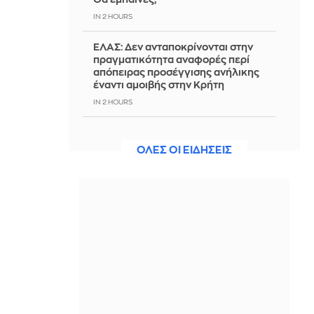
IN 2 HOURS
ΕΛΑΣ: Δεν ανταποκρίνονται στην
πραγματικότητα αναφορές περί
απόπειρας προσέγγισης ανήλικης
έναντι αμοιβής στην Κρήτη
IN 2 HOURS
Σφοδροί άνεμοι και υψηλές
θερμοκρασίες τις επόμενες ημέρες -
ΟΛΕΣ ΟΙ ΕΙΔΗΣΕΙΣ
Συνεδρίαση της Επιτροπής
Εκτίμησης Κινδύνου
IN 2 HOURS
Οδηγούσε μεθυσμένος στο Αγρίνιο -
Είχε γεμιστήρα με σφαίρες στο αμάξι
IN 2 HOURS
Κατσαφάδος: Από Δευτέρα οι
αιτήσεις για αποζημιώσεις στους
πυρόπληκτους