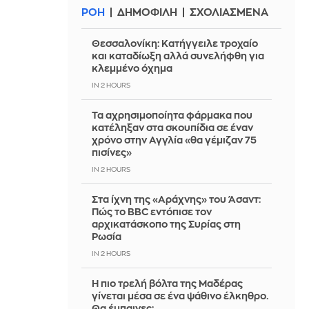
ΡΟΗ
ΔΗΜΟΦΙΛΗ
ΣΧΟΛΙΑΣΜΕΝΑ
Θεσσαλονίκη: Κατήγγειλε τροχαίο
και καταδίωξη αλλά συνελήφθη για
κλεμμένο όχημα
IN 2 HOURS
Τα αχρησιμοποίητα φάρμακα που
κατέληξαν στα σκουπίδια σε έναν
χρόνο στην Αγγλία «θα γέμιζαν 75
πισίνες»
IN 2 HOURS
Στα ίχνη της «Αράχνης» του Άσαντ:
Πώς το BBC εντόπισε τον
αρχικατάσκοπο της Συρίας στη
Ρωσία
IN 2 HOURS
Η πιο τρελή βόλτα της Μαδέρας
γίνεται μέσα σε ένα ψάθινο έλκηθρο.
Θα έμπαινες;