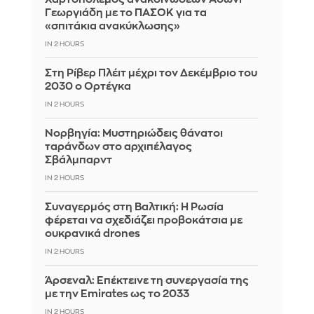
Γεωργιάδη με το ΠΑΣΟΚ για τα
«σπιτάκια ανακύκλωσης»
IN 2 HOURS
Στη Ρίβερ Πλέιτ μέχρι τον Δεκέμβριο του
2030 ο Ορτέγκα
IN 2 HOURS
Νορβηγία: Μυστηριώδεις θάνατοι
ταράνδων στο αρχιπέλαγος
Σβάλμπαρντ
IN 2 HOURS
Συναγερμός στη Βαλτική: Η Ρωσία
φέρεται να σχεδιάζει προβοκάτσια με
ουκρανικά drones
IN 2 HOURS
Άρσεναλ: Επέκτεινε τη συνεργασία της
με την Emirates ως το 2033
IN 2 HOURS