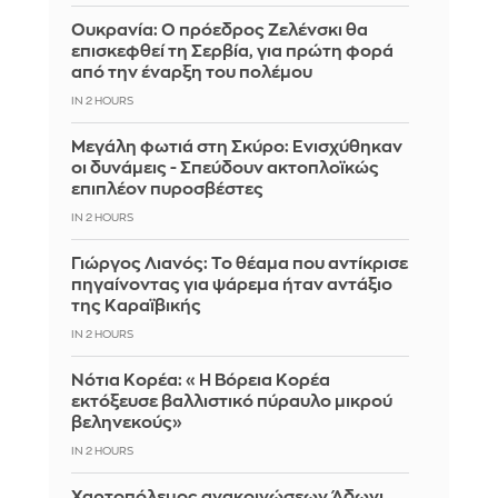
Ουκρανία: Ο πρόεδρος Ζελένσκι θα
επισκεφθεί τη Σερβία, για πρώτη φορά
από την έναρξη του πολέμου
IN 2 HOURS
Μεγάλη φωτιά στη Σκύρο: Ενισχύθηκαν
οι δυνάμεις - Σπεύδουν ακτοπλοϊκώς
επιπλέον πυροσβέστες
IN 2 HOURS
Γιώργος Λιανός: Το θέαμα που αντίκρισε
πηγαίνοντας για ψάρεμα ήταν αντάξιο
της Καραϊβικής
IN 2 HOURS
Νότια Κορέα: «Η Βόρεια Κορέα
εκτόξευσε βαλλιστικό πύραυλο μικρού
βεληνεκούς»
IN 2 HOURS
Χαρτοπόλεμος ανακοινώσεων Άδωνι