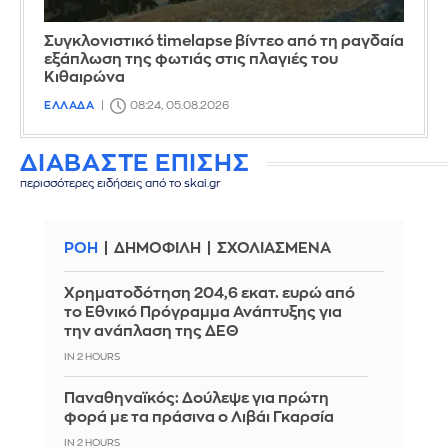
Συγκλονιστικό timelapse βίντεο από τη ραγδαία
εξάπλωση της φωτιάς στις πλαγιές του
Κιθαιρώνα
ΕΛΛΑΔΑ
08:24, 05.08.2026
ΔΙΑΒΑΣΤΕ ΕΠΙΣΗΣ
περισσότερες ειδήσεις από το skai.gr
ΡΟΗ
ΔΗΜΟΦΙΛΗ
ΣΧΟΛΙΑΣΜΕΝΑ
Χρηματοδότηση 204,6 εκατ. ευρώ από
το Εθνικό Πρόγραμμα Ανάπτυξης για
την ανάπλαση της ΔΕΘ
IN 2 HOURS
Παναθηναϊκός: Δούλεψε για πρώτη
φορά με τα πράσινα ο Λιβάι Γκαρσία
IN 2 HOURS