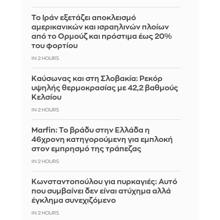
Το Ιράν εξετάζει αποκλεισμό
αμερικανικών και ισραηλινών πλοίων
από το Ορμούζ και πρόστιμα έως 20%
του φορτίου
IN 2 HOURS
Καύσωνας και στη Σλοβακία: Ρεκόρ
υψηλής θερμοκρασίας με 42,2 βαθμούς
Κελσίου
IN 2 HOURS
Marfin: Το βράδυ στην Ελλάδα η
46χρονη κατηγορούμενη για εμπλοκή
στον εμπρησμό της τράπεζας
IN 2 HOURS
Κωνσταντοπούλου για πυρκαγιές: Αυτό
που συμβαίνει δεν είναι ατύχημα αλλά
έγκλημα συνεχιζόμενο
IN 2 HOURS