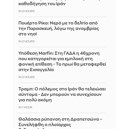
καθοδήγηση του Ιράν
IN 2 HOURS
Πουέρτο Ρίκο: Νερό με το δελτίο από
την Παρασκευή, λόγω της ανομβρίας
στο νησί
IN 2 HOURS
Υπόθεση Marfin: Στη ΓΑΔΑ η 46χρονη
που κατηγορείται για εμπλοκή στη
φονική επίθεση - Το πρωί θα μεταφερθεί
στην Εισαγγελία
IN 2 HOURS
Τραμπ: Ο πόλεμος στο Ιράν θα τελειώσει
σύντομα - Δεν μπορούν να συνεχίσουν
για πολύ ακόμη
IN 1 HOUR
Θαλάσσια ρύπανση στη Δραπετσώνα –
Συνελήφθη ο πλοίαρχος