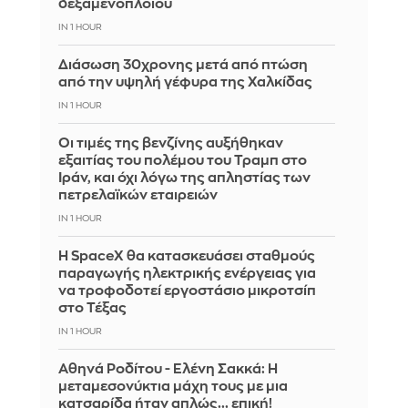
δεξαμενόπλοιου
IN 1 HOUR
Διάσωση 30χρονης μετά από πτώση
από την υψηλή γέφυρα της Χαλκίδας
IN 1 HOUR
Οι τιμές της βενζίνης αυξήθηκαν
εξαιτίας του πολέμου του Τραμπ στο
Ιράν, και όχι λόγω της απληστίας των
πετρελαϊκών εταιρειών
IN 1 HOUR
Η SpaceX θα κατασκευάσει σταθμούς
παραγωγής ηλεκτρικής ενέργειας για
να τροφοδοτεί εργοστάσιο μικροτσίπ
στο Τέξας
IN 1 HOUR
Αθηνά Ροδίτου - Ελένη Σακκά: Η
μεταμεσονύκτια μάχη τους με μια
κατσαρίδα ήταν απλώς... επική!