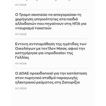
IN 1 HOUR
Ο Τραμπ σκοπεύει να απαγορεύσει τη
χορήγηση υπηκοότητας στα παιδιά
αλλοδαπών που πηγαίνουν στις ΗΠΑ για
«τουρισμό τοκετού»
IN 1 HOUR
Έντονη αντιπαράθεση της ηγέτιδας των
Οικολόγων με τον Ίλον Μασκ, αφού την
κατηγόρησε για «προδοσία» της
Γαλλίας
IN 1 HOUR
Ο ΔΟΑΕ προειδοποιεί για την κατάσταση
στον πυρηνικό σταθμό παραγωγής
ηλεκτρικού ρεύματος στη Ζαπορίζια
IN 1 HOUR