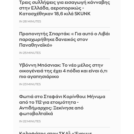
Τρεις συλλήψεις για εισαγωγή κάνναβης
στην Ελλάδα, αεροπορικώς -
Κατασχέθηκαν 18,6 κιλά SKUNK
IN 26 MINUTES
Προπονητής Σπαρτάκ: «Για αυτό ο Λιβάι
παραχωρήθηκε δανεικός στον
Παναθηναϊκό»
IN 25 MINUTES
Υβόννη Μπόσνιακ: Το νέο μέλος στην
οικογένειά της έχει 4 πόδια και είναι ό,τι
πιο αγαπησιάρικο
IN 23 MINUTES
Φωτιά στο Στεφάνι Κορίνθου: Μήνυμα
από το 112 για ετοιμότητα -
Αντιδήμαρχος: Ξεκίνησε από
φωτοβολταϊκά
IN 22 MINUTES
Καλαφάτης στον ΣΚΑΪ: «Έχουμε