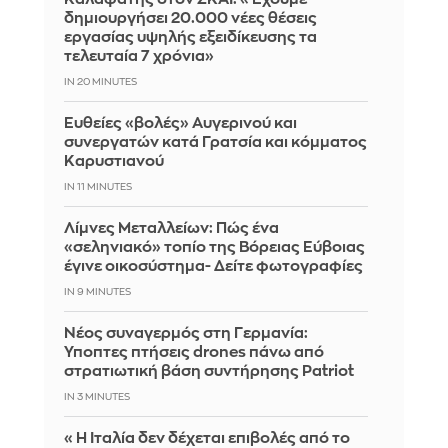
δημιουργήσει 20.000 νέες θέσεις
εργασίας υψηλής εξειδίκευσης τα
τελευταία 7 χρόνια»
IN 20 MINUTES
Ευθείες «βολές» Αυγερινού και
συνεργατών κατά Γρατσία και κόμματος
Καρυστιανού
IN 11 MINUTES
Λίμνες Μεταλλείων: Πώς ένα
«σεληνιακό» τοπίο της Βόρειας Εύβοιας
έγινε οικοσύστημα- Δείτε φωτογραφίες
IN 9 MINUTES
Νέος συναγερμός στη Γερμανία:
Ύποπτες πτήσεις drones πάνω από
στρατιωτική βάση συντήρησης Patriot
IN 3 MINUTES
«Η Ιταλία δεν δέχεται επιβολές από το