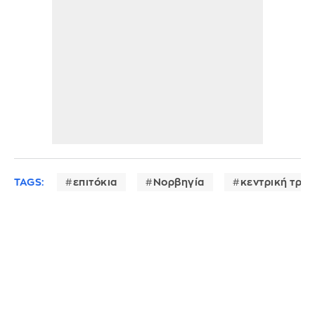
TAGS:
επιτόκια
Νορβηγία
κεντρική τρά