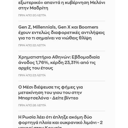
εξωτερικό» απαντά η κυβέρνηση Μελόνι
στην Μαδρίτη
ΠΡΙΝ ΑΠΌ 20 ΛΕΠΤΆ
Gen Z, Millennials, Gen X και Boomers
έχουν εντελώς διαφορετικές αντιλήψεις
για το τι σημαίνει να νιώθεις θλίψη
ΠΡΙΝ ΑΠΌ 23 ΛΕΠΤΆ
Χρηματιστήριο Αθηνών: Εβδομαδιαία
άνοδος 1,76%, κέρδη 23,31% από τις
αρχές του έτους
ΠΡΙΝ ΑΠΌ 23 ΛΕΠΤΆ
Ο Μέσι διέψευσε τις φήμες για
μετακίνηση του γιου του στην
Μπαρτσελόνα - Δείτε βίντεο
ΠΡΙΝ ΑΠΌ 26 ΛΕΠΤΆ
Η Ρωσία λέει ότι έπληξε ακόμη δύο
φορτηγά πλοία και ουκρανικό λιμάνι - 2