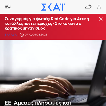
Συναγερμός για φωτιές: Red Code για Αττική
και άλλες πέντε περιοχές - Στο κόκκινο ο
κρατικός μηχανισμός
ΕΛΛΑΔΑ
07:10, 09.08.2026
ΕΕ: Άμεσες πληρωμές και