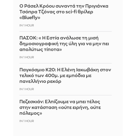
Ο Ράσελ Κρόου συναντά την Πριγιάνκα
Τσόπρα Τζόνας στο sci-fi θρίλερ
«Bluefly»
IN 1 HOUR
ΠΑΣΟΚ: «Η Εστία ανάλωσε τη μισή
δημοσιογραφική της ύλη για να μην πει
απολύτως τίποτα»
IN 1 HOUR
Παγκόσμιο Κ20: Η Ελένη Ιακωβάκη στον
τελικό των 400μ. με εμπόδια με
πανελλήνιο ρεκόρ
IN 1 HOUR
Πεζεσκιάν: Ελπίζουμε να μπει τέλος
στην κατάσταση «ούτε ειρήνη, ούτε
πόλεμος»
IN 1 HOUR