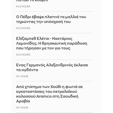
πατάει το κουμπί
IN 2 HOURS
Ο Πέδρι έβαψε πλατινέ τα μαλλιά του
τηρώντας την υπόσχεσή του
IN 2 HOURS
Ελίζαμπεθ Ελέτσι - Νεκτάριος
Λεμονίδης: Η θρησκευτική παράδοση
που τήρησαν με τον γιο τους
IN 2 HOURS
Ένας Γερμανός Αλεξανδρινός έκλεισε
τα ογδόντα
IN 1 HOUR
Από χτύπημα των Χούθι η φωτιά σε
εγκαταστάσεις του πετρελαϊκού
κολοσσού Aramco στη Σαουδική
Αραβία
IN 1 HOUR