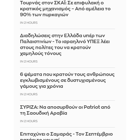
Τουρνάς στον ΣΚΑΪ: Σε επιφυλακή ο
κρατικός μηχανισμός – Από αμέλεια το
90% των πυρκαγιών
IN 2 HOURS
Διαδηλώσεις στην Ελλάδα υπέρ των
Παλαιστινίων - Το ισραηλινό ΥΠΕΞ λέει
στους πολίτες του να κρατούν
χαμηλούς τόνους
IN 2 HOURS
6 ψέματα που κρατούν τους ανθρώπους
εγκλωβισμένους σε δυστυχισμένους
γάμους για χρόνια
IN 2 HOURS
ΣΥΡΙΖΑ: Να αποσυρθούν οι Patriot από
τη Σαουδική Αραβία
IN 2 HOURS
Επιταχύνει ο Σαμαράς - Τον Σεπτέμβριο