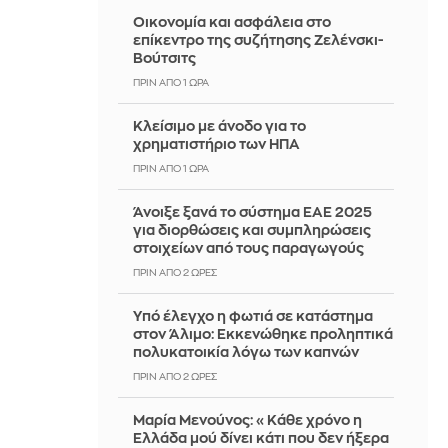
Οικονομία και ασφάλεια στο
επίκεντρο της συζήτησης Ζελένσκι-
Βούτσιτς
ΠΡΙΝ ΑΠΌ 1 ΏΡΑ
Κλείσιμο με άνοδο για το
χρηματιστήριο των ΗΠΑ
ΠΡΙΝ ΑΠΌ 1 ΏΡΑ
Άνοιξε ξανά το σύστημα ΕΑΕ 2025
για διορθώσεις και συμπληρώσεις
στοιχείων από τους παραγωγούς
ΠΡΙΝ ΑΠΌ 2 ΏΡΕΣ
Yπό έλεγχο η φωτιά σε κατάστημα
στον Άλιμο: Εκκενώθηκε προληπτικά
πολυκατοικία λόγω των καπνών
ΠΡΙΝ ΑΠΌ 2 ΏΡΕΣ
Μαρία Μενούνος: «Κάθε χρόνο η
Ελλάδα μού δίνει κάτι που δεν ήξερα