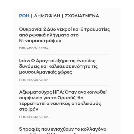
ΡΟΗ
ΔΗΜΟΦΙΛΗ
ΣΧΟΛΙΑΣΜΕΝΑ
Ουκρανία: 2 Δύο νεκροί και 6 τραυματίες
από ρωσικά πλήγματα στο
Ντνιπροπετρόφσκ
ΠΡΙΝ ΑΠΌ 34 ΛΕΠΤΆ
Ιράν: Ο Αραγτσί εξήρε τις ένοπλες
δυνάμεις και κάλεσε σε ενότητα τις
μουσουλμανικές χώρες
ΠΡΙΝ ΑΠΌ 38 ΛΕΠΤΆ
Αξιωματούχος ΗΠΑ: Όταν ανακοινωθεί
συμφωνία για το Ορμούζ, θα
τερματιστεί ο ναυτικός αποκλεισμός
στο Ιράν
ΠΡΙΝ ΑΠΌ 42 ΛΕΠΤΆ
5 τροφές που ενισχύουν το κολλαγόνο