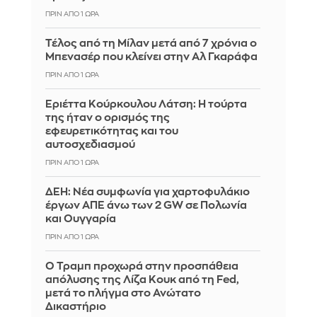
ΠΡΙΝ ΑΠΌ 1 ΏΡΑ
Τέλος από τη Μίλαν μετά από 7 χρόνια ο
Μπενασέρ που κλείνει στην Αλ Γκαράφα
ΠΡΙΝ ΑΠΌ 1 ΏΡΑ
Εριέττα Κούρκουλου Λάτση: Η τούρτα
της ήταν ο ορισμός της
εφευρετικότητας και του
αυτοσχεδιασμού
ΠΡΙΝ ΑΠΌ 1 ΏΡΑ
ΔΕΗ: Νέα συμφωνία για χαρτοφυλάκιο
έργων ΑΠΕ άνω των 2 GW σε Πολωνία
και Ουγγαρία
ΠΡΙΝ ΑΠΌ 1 ΏΡΑ
Ο Τραμπ προχωρά στην προσπάθεια
απόλυσης της Λίζα Κουκ από τη Fed,
μετά το πλήγμα στο Ανώτατο
Δικαστήριο