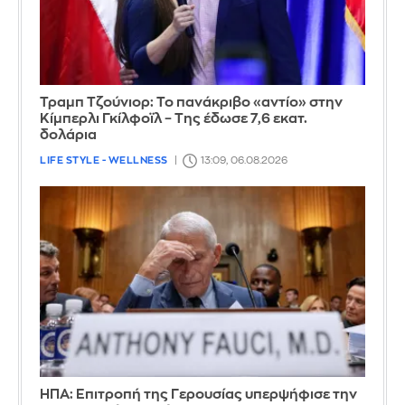
Τραμπ Τζούνιορ: Το πανάκριβο «αντίο» στην
Κίμπερλι Γκίλφοϊλ – Της έδωσε 7,6 εκατ.
δολάρια
LIFE STYLE - WELLNESS
13:09, 06.08.2026
ΗΠΑ: Επιτροπή της Γερουσίας υπερψήφισε την