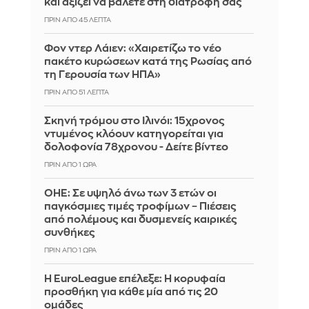
και αξίζει να βάλετε στη διατροφή σας
ΠΡΙΝ ΑΠΌ 45 ΛΕΠΤΆ
Φον ντερ Λάιεν: «Χαιρετίζω το νέο
πακέτο κυρώσεων κατά της Ρωσίας από
τη Γερουσία των ΗΠΑ»
ΠΡΙΝ ΑΠΌ 51 ΛΕΠΤΆ
Σκηνή τρόμου στο Ιλινόι: 15χρονος
ντυμένος κλόουν κατηγορείται για
δολοφονία 78χρονου - Δείτε βίντεο
ΠΡΙΝ ΑΠΌ 1 ΏΡΑ
ΟΗΕ: Σε υψηλό άνω των 3 ετών οι
παγκόσμιες τιμές τροφίμων – Πιέσεις
από πολέμους και δυσμενείς καιρικές
συνθήκες
ΠΡΙΝ ΑΠΌ 1 ΏΡΑ
Η EuroLeague επέλεξε: Η κορυφαία
προσθήκη για κάθε μία από τις 20
ομάδες