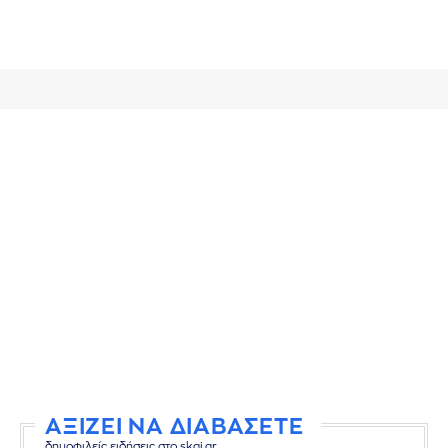
ΑΞΙΖΕΙ ΝΑ ΔΙΑΒΑΣΕΤΕ
δημοφιλείς ειδήσεις στο skai.gr