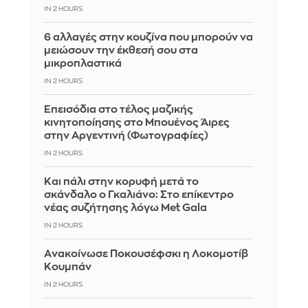
IN 2 HOURS
6 αλλαγές στην κουζίνα που μπορούν να
μειώσουν την έκθεσή σου στα
μικροπλαστικά
IN 2 HOURS
Επεισόδια στο τέλος μαζικής
κινητοποίησης στο Μπουένος Άιρες
στην Αργεντινή (Φωτογραφίες)
IN 2 HOURS
Και πάλι στην κορυφή μετά το
σκάνδαλο ο Γκαλιάνο: Στο επίκεντρο
νέας συζήτησης λόγω Met Gala
IN 2 HOURS
Aνακοίνωσε Ποκουσέφσκι η Λοκομοτίβ
Κουμπάν
IN 2 HOURS