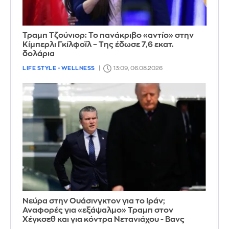
Τραμπ Τζούνιορ: Το πανάκριβο «αντίο» στην
Κίμπερλι Γκίλφοϊλ – Της έδωσε 7,6 εκατ.
δολάρια
LIFE STYLE - WELLNESS
13:09, 06.08.2026
Νεύρα στην Ουάσινγκτον για το Ιράν;
Αναφορές για «εξάψαλμο» Τραμπ στον
Χέγκσεθ και για κόντρα Νετανιάχου - Βανς