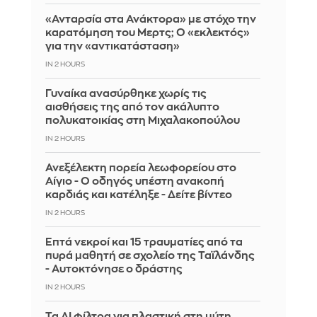
«Ανταρσία στα Ανάκτορα» με στόχο την
καρατόμηση του Μερτς; Ο «εκλεκτός»
για την «αντικατάσταση»
IN 2 HOURS
Γυναίκα ανασύρθηκε χωρίς τις
αισθήσεις της από τον ακάλυπτο
πολυκατοικίας στη Μιχαλακοπούλου
IN 2 HOURS
Ανεξέλεκτη πορεία λεωφορείου στο
Αίγιο - Ο οδηγός υπέστη ανακοπή
καρδιάς και κατέληξε - Δείτε βίντεο
IN 2 HOURS
Επτά νεκροί και 15 τραυματίες από τα
πυρά μαθητή σε σχολείο της Ταϊλάνδης
- Αυτοκτόνησε ο δράστης
IN 2 HOURS
Τα AI φίλτρα για πλαστική στη μύτη