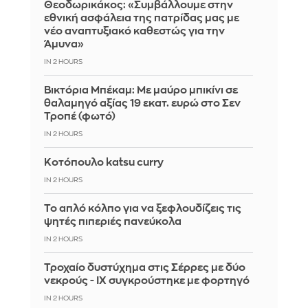
Θεοδωρικάκος: «Συμβάλλουμε στην
εθνική ασφάλεια της πατρίδας μας με
νέο αναπτυξιακό καθεστώς για την
Άμυνα»
IN 2 HOURS
Βικτόρια Μπέκαμ: Με μαύρο μπικίνι σε
θαλαμηγό αξίας 19 εκατ. ευρώ στο Σεν
Τροπέ (φωτό)
IN 2 HOURS
Κοτόπουλο katsu curry
IN 2 HOURS
Το απλό κόλπο για να ξεφλουδίζεις τις
ψητές πιπεριές πανεύκολα
IN 2 HOURS
Τροχαίο δυστύχημα στις Σέρρες με δύο
νεκρούς - ΙΧ συγκρούστηκε με φορτηγό
IN 2 HOURS