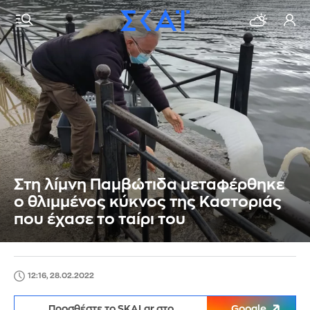
Στη λίμνη Παμβώτιδα μεταφέρθηκε
ο θλιμμένος κύκνος της Καστοριάς
που έχασε το ταίρι του
12:16, 28.02.2022
Προσθέστε το SKAI.gr στο
Google