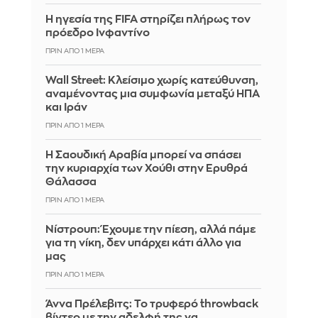
Η ηγεσία της FIFA στηρίζει πλήρως τον
πρόεδρο Ινφαντίνο
ΠΡΙΝ ΑΠΌ 1 ΜΈΡΑ
Wall Street: Κλείσιμο χωρίς κατεύθυνση,
αναμένοντας μια συμφωνία μεταξύ ΗΠΑ
και Ιράν
ΠΡΙΝ ΑΠΌ 1 ΜΈΡΑ
Η Σαουδική Αραβία μπορεί να σπάσει
την κυριαρχία των Χούθι στην Ερυθρά
Θάλασσα
ΠΡΙΝ ΑΠΌ 1 ΜΈΡΑ
Νίστρουπ: Έχουμε την πίεση, αλλά πάμε
για τη νίκη, δεν υπάρχει κάτι άλλο για
μας
ΠΡΙΝ ΑΠΌ 1 ΜΈΡΑ
Άννα Πρέλεβιτς: Το τρυφερό throwback
βίντεο με την αδελφή της να