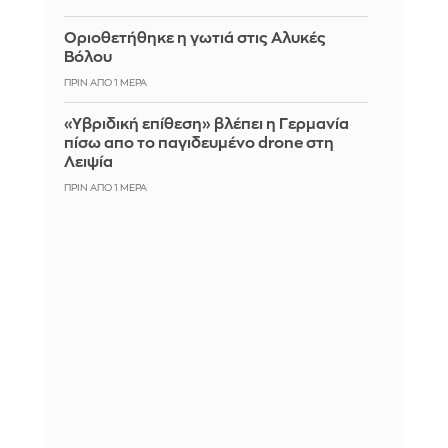
Οριοθετήθηκε η γωτιά στις Αλυκές
Βόλου
ΠΡΙΝ ΑΠΌ 1 ΜΈΡΑ
«Υβριδική επίθεση» βλέπει η Γερμανία
πίσω απο το παγιδευμένο drone στη
Λειψία
ΠΡΙΝ ΑΠΌ 1 ΜΈΡΑ