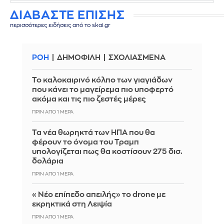
ΔΙΑΒΑΣΤΕ ΕΠΙΣΗΣ
περισσότερες ειδήσεις από το skai.gr
ΡΟΗ
ΔΗΜΟΦΙΛΗ
ΣΧΟΛΙΑΣΜΕΝΑ
Το καλοκαιρινό κόλπο των γιαγιάδων
που κάνει το μαγείρεμα πιο υποφερτό
ακόμα και τις πιο ζεστές μέρες
ΠΡΙΝ ΑΠΌ 1 ΜΈΡΑ
Τα νέα θωρηκτά των ΗΠΑ που θα
φέρουν το όνομα του Τραμπ
υπολογίζεται πως θα κοστίσουν 275 δισ.
δολάρια
ΠΡΙΝ ΑΠΌ 1 ΜΈΡΑ
«Νέο επίπεδο απειλής» το drone με
εκρηκτικά στη Λειψία
ΠΡΙΝ ΑΠΌ 1 ΜΈΡΑ