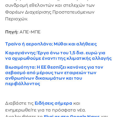
συνδρομή εθελοντών και στελεχών των
Φορέων Διαχείρισης Προστατευόμενων
Περιοχών.
Πηγή:
ΑΠΕ-ΜΠΕ
Τραίνο ή αεροπλάνο; Μύθοι και αλήθειες
Καραγιάννης: Έργα άνω του 1,5 δισ. ευρώ για
να οχυρωθούμε έναντι της κλιματικής αλλαγής
Βιωσιμότητα: Η ΕΕ θεσπίζει κανόνες για τον
σεβασμό από μέρους των εταιρειών των
ανθρωπίνων δικαιωμάτων και του
περιβάλλοντος
Διαβάστε τις
Ειδήσεις σήμερα
και
ενημερωθείτε για τα πρόσφατα νέα.
Ακολουθήστε το
Skai.gr στο Google News
και