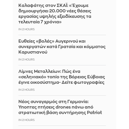
Καλαφάτης στον ΣΚΑΪ: «Έχουμε
δημιουργήσει 20.000 νέες θέσεις
εργασίας υψηλής εξειδίκευσης τα
τελευταία 7 χρόνια»
IN 2 HOURS
Ευθείες «βολές» Αυγερινού και
συνεργατών κατά Γρατσία και κόμματος
Καρυστιανού
IN 2 HOURS
Λίμνες Μεταλλείων: Πώς ένα
«σεληνιακό» τοπίο της Βόρειας Εύβοιας
έγινε οικοσύστημα- Δείτε φωτογραφίες
IN 2 HOURS
Νέος συναγερμός στη Γερμανία:
Ύποπτες πτήσεις drones πάνω από
στρατιωτική βάση συντήρησης Patriot
IN 2 HOURS