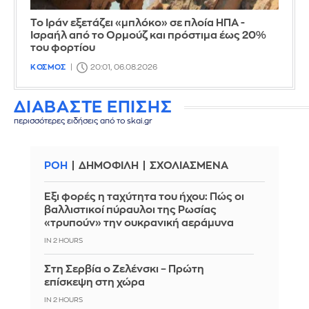
Το Ιράν εξετάζει «μπλόκο» σε πλοία ΗΠΑ -
Ισραήλ από το Ορμούζ και πρόστιμα έως 20%
του φορτίου
ΚΟΣΜΟΣ
20:01, 06.08.2026
ΔΙΑΒΑΣΤΕ ΕΠΙΣΗΣ
περισσότερες ειδήσεις από το skai.gr
ΡΟΗ
ΔΗΜΟΦΙΛΗ
ΣΧΟΛΙΑΣΜΕΝΑ
Έξι φορές η ταχύτητα του ήχου: Πώς οι
βαλλιστικοί πύραυλοι της Ρωσίας
«τρυπούν» την ουκρανική αεράμυνα
IN 2 HOURS
Στη Σερβία ο Ζελένσκι – Πρώτη
επίσκεψη στη χώρα
IN 2 HOURS