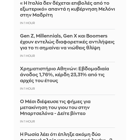
«Η Ιταλία δεν δέχεται επιβολές από το
εξωτερικό» απαντά η κυβέρνηση Μελόνι
στην Μαδρίτη
IN 1 HOUR
Gen Z, Millennials, Gen X και Boomers
έχουν εντελώς διαφορετικές αντιλήψεις
για το τι σημαίνει να νιώθεις θλίψη
IN 1 HOUR
Χρηματιστήριο Αθηνών: Εβδομαδιαία
άνοδος 1,76%, κέρδη 23,31% από τις
αρχές του έτους
IN 1 HOUR
Ο Μέσι διέψευσε τις φήμες για
μετακίνηση του γιου του στην
Μπαρτσελόνα - Δείτε βίντεο
IN 1 HOUR
Η Ρωσία λέει ότι έπληξε ακόμη δύο