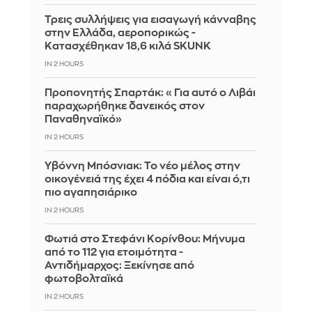
Τρεις συλλήψεις για εισαγωγή κάνναβης
στην Ελλάδα, αεροπορικώς -
Κατασχέθηκαν 18,6 κιλά SKUNK
IN 2 HOURS
Προπονητής Σπαρτάκ: «Για αυτό ο Λιβάι
παραχωρήθηκε δανεικός στον
Παναθηναϊκό»
IN 2 HOURS
Υβόννη Μπόσνιακ: Το νέο μέλος στην
οικογένειά της έχει 4 πόδια και είναι ό,τι
πιο αγαπησιάρικο
IN 2 HOURS
Φωτιά στο Στεφάνι Κορίνθου: Μήνυμα
από το 112 για ετοιμότητα -
Αντιδήμαρχος: Ξεκίνησε από
φωτοβολταϊκά
IN 2 HOURS