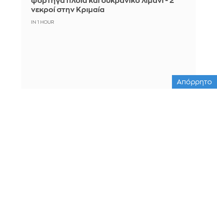
φορτηγά πλοία και ουκρανικό λιμάνι - 2
νεκροί στην Κριμαία
IN 1 HOUR
Απόρρητο