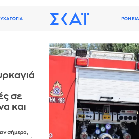
ΥΧΑΓΩΓΙΑ
ΡΟΗ ΕΙ
υρκαγιά
ές σε
να και
καν σήμερα,