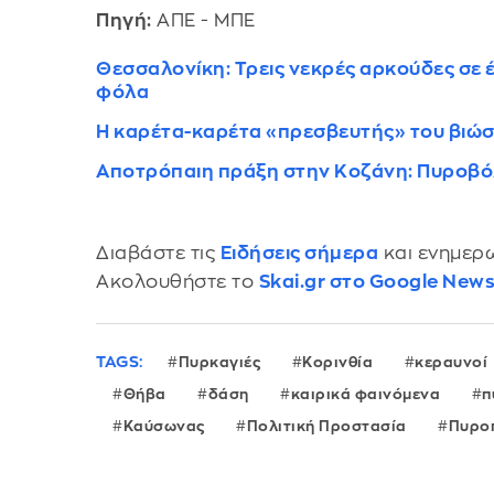
Πηγή:
ΑΠΕ - ΜΠΕ
Θεσσαλονίκη: Τρεις νεκρές αρκούδες σε 
φόλα
Η καρέτα-καρέτα «πρεσβευτής» του βιώσ
Αποτρόπαιη πράξη στην Κοζάνη: Πυροβό
Διαβάστε τις
Ειδήσεις σήμερα
και ενημερω
Ακολουθήστε το
Skai.gr στο Google New
TAGS:
Πυρκαγιές
Κορινθία
κεραυνοί
Θήβα
δάση
καιρικά φαινόμενα
π
Καύσωνας
Πολιτική Προστασία
Πυρο