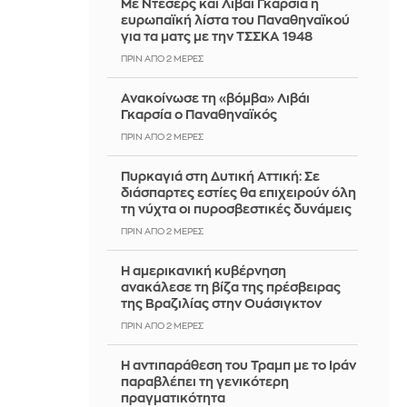
Με Ντέσερς και Λιβάι Γκαρσία η
ευρωπαϊκή λίστα του Παναθηναϊκού
για τα ματς με την ΤΣΣΚΑ 1948
ΠΡΙΝ ΑΠΌ 2 ΜΈΡΕΣ
Ανακοίνωσε τη «βόμβα» Λιβάι
Γκαρσία ο Παναθηναϊκός
ΠΡΙΝ ΑΠΌ 2 ΜΈΡΕΣ
Πυρκαγιά στη Δυτική Αττική: Σε
διάσπαρτες εστίες θα επιχειρούν όλη
τη νύχτα οι πυροσβεστικές δυνάμεις
ΠΡΙΝ ΑΠΌ 2 ΜΈΡΕΣ
Η αμερικανική κυβέρνηση
ανακάλεσε τη βίζα της πρέσβειρας
της Βραζιλίας στην Ουάσιγκτον
ΠΡΙΝ ΑΠΌ 2 ΜΈΡΕΣ
Η αντιπαράθεση του Τραμπ με το Ιράν
παραβλέπει τη γενικότερη
πραγματικότητα