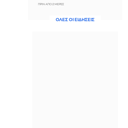
ΠΡΙΝ ΑΠΌ 2 ΜΈΡΕΣ
ΗΠΑ: Από σπινθήρα ελαττωματικού
ΟΛΕΣ ΟΙ ΕΙΔΗΣΕΙΣ
καλωδίου ηλεκτροδότησης προήλθε
η πυρκαγιά που στοίχισε τη ζωή σε 19
ανθρώπους στην Αλταντίνα το 2025
ΠΡΙΝ ΑΠΌ 2 ΜΈΡΕΣ
SpaceX: Στα $7,8 δισ τα έσοδα β'
τριμήνου, αυξημένα κατά 92% -
Επενδύσεις $18 δισ. σε ΤΝ, Starship
και Starlink
ΠΡΙΝ ΑΠΌ 2 ΜΈΡΕΣ
Βαλέρια Χοψονίδου: Μας δείχνει τα
βαφτιστικά του γιου της λίγο πριν
την κολυμπήθρα
ΠΡΙΝ ΑΠΌ 2 ΜΈΡΕΣ
Βουλγαρία: Η αστυνομία εξάρθρωσε
εργαστήριο φαιντανύλης που
προμήθευε όλη τη χώρα