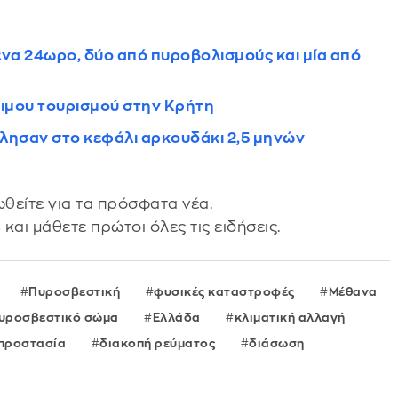
ένα 24ωρο, δύο από πυροβολισμούς και μία από
ιμου τουρισμού στην Κρήτη
λησαν στο κεφάλι αρκουδάκι 2,5 μηνών
θείτε για τα πρόσφατα νέα.
s
και μάθετε πρώτοι όλες τις ειδήσεις.
Πυροσβεστική
φυσικές καταστροφές
Μέθανα
υροσβεστικό σώμα
Ελλάδα
κλιματική αλλαγή
προστασία
διακοπή ρεύματος
διάσωση