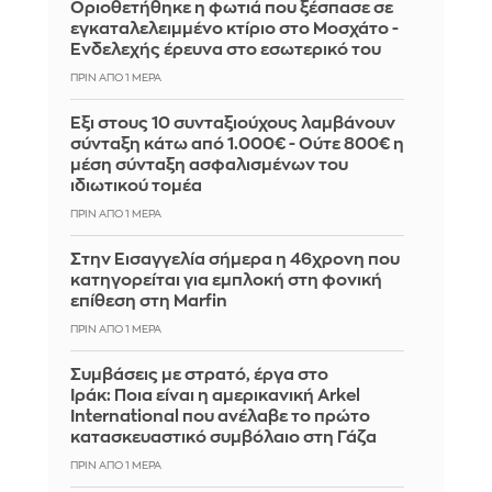
Οριοθετήθηκε η φωτιά που ξέσπασε σε
εγκαταλελειμμένο κτίριο στο Μοσχάτο -
Ενδελεχής έρευνα στο εσωτερικό του
ΠΡΙΝ ΑΠΌ 1 ΜΈΡΑ
Έξι στους 10 συνταξιούχους λαμβάνουν
σύνταξη κάτω από 1.000€ - Ούτε 800€ η
μέση σύνταξη ασφαλισμένων του
ιδιωτικού τομέα
ΠΡΙΝ ΑΠΌ 1 ΜΈΡΑ
Στην Εισαγγελία σήμερα η 46χρονη που
κατηγορείται για εμπλοκή στη φονική
επίθεση στη Marfin
ΠΡΙΝ ΑΠΌ 1 ΜΈΡΑ
Συμβάσεις με στρατό, έργα στο
Ιράκ: Ποια είναι η αμερικανική Arkel
International που ανέλαβε το πρώτο
κατασκευαστικό συμβόλαιο στη Γάζα
ΠΡΙΝ ΑΠΌ 1 ΜΈΡΑ