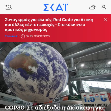
Συναγερμός για φωτιές: Red Code για Αττική
και άλλες πέντε περιοχές - Στο κόκκινο ο
κρατικός μηχανισμός
ΕΛΛΑΔΑ
07:10, 09.08.2026
COP30: Σε αδιέξοδο η Διάσκεψη για