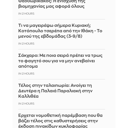
Θεοδωρικάκος: Η ενίσχυση της
βιομηχανίας μας αφορά όλους
IN 2 HOURS
Τι να μαγειρέψω σήμερα Κυριακή;
Κοτόπουλο τσερέπα από την Ιθάκη - Το
μενού της εβδομάδας (3-9/8)
IN 2 HOURS
Σάκχαρο: Με ποια σειρά πρέπει να τρως
το φαγητό σου για να μην ανεβαίνει
απότομα
IN 2 HOURS
Τέλος στην ταλαιπωρία: Ανοίγει τη
Δευτέρα η Παλαιά Παραλιακή στην
Καλλιθέα
IN 2 HOURS
Έρχεται νομοθετική παρέμβαση που θα
βάζει τέλος στις καθυστερήσεις στην
έκδοση πινακίδων κυκλοφορίας