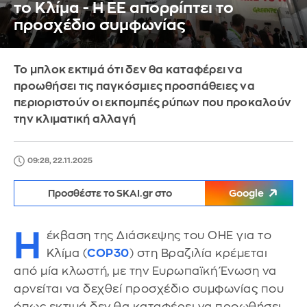
το Κλίμα - Η ΕΕ απορρίπτει το
προσχέδιο συμφωνίας
Το μπλοκ εκτιμά ότι δεν θα καταφέρει να
προωθήσει τις παγκόσμιες προσπάθειες να
περιοριστούν οι εκπομπές ρύπων που προκαλούν
την κλιματική αλλαγή
09:28, 22.11.2025
Προσθέστε το SKAI.gr στο
Google
Η
έκβαση της Διάσκεψης του ΟΗΕ για το
Κλίμα (
COP30
) στη Βραζιλία κρέμεται
από μία κλωστή, με την Ευρωπαϊκή Ένωση να
αρνείται να δεχθεί προσχέδιο συμφωνίας που
όπως εκτιμά δεν θα καταφέρει να προωθήσει