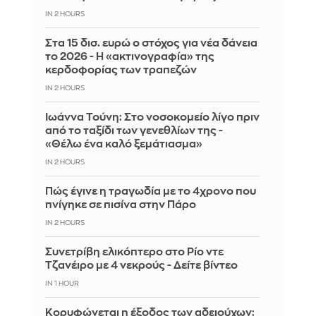
IN 2 HOURS
Στα 15 δισ. ευρώ ο στόχος για νέα δάνεια
το 2026 - Η «ακτινογραφία» της
κερδοφορίας των τραπεζών
IN 2 HOURS
Ιωάννα Τούνη: Στο νοσοκομείο λίγο πριν
από το ταξίδι των γενεθλίων της -
«Θέλω ένα καλό ξεμάτιασμα»
IN 2 HOURS
Πώς έγινε η τραγωδία με το 4χρονο που
πνίγηκε σε πισίνα στην Πάρο
IN 2 HOURS
Συνετρίβη ελικόπτερο στο Ρίο ντε
Τζανέιρο με 4 νεκρούς - Δείτε βίντεο
IN 1 HOUR
Κορυφώνεται η έξοδος των αδειούχων: