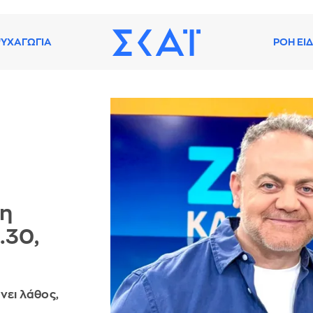
ΥΧΑΓΩΓΙΑ
ΡΟΗ ΕΙ
 η
.30,
άνει λάθος,