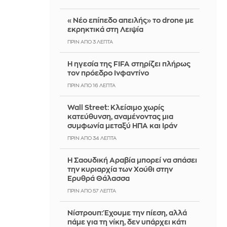
«Νέο επίπεδο απειλής» το drone με
εκρηκτικά στη Λειψία
ΠΡΙΝ ΑΠΌ 3 ΛΕΠΤΆ
Η ηγεσία της FIFA στηρίζει πλήρως
τον πρόεδρο Ινφαντίνο
ΠΡΙΝ ΑΠΌ 16 ΛΕΠΤΆ
Wall Street: Κλείσιμο χωρίς
κατεύθυνση, αναμένοντας μια
συμφωνία μεταξύ ΗΠΑ και Ιράν
ΠΡΙΝ ΑΠΌ 34 ΛΕΠΤΆ
Η Σαουδική Αραβία μπορεί να σπάσει
την κυριαρχία των Χούθι στην
Ερυθρά Θάλασσα
ΠΡΙΝ ΑΠΌ 57 ΛΕΠΤΆ
Νίστρουπ: Έχουμε την πίεση, αλλά
πάμε για τη νίκη, δεν υπάρχει κάτι