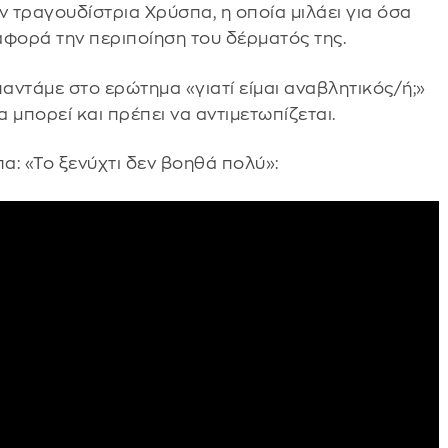
 τραγουδίστρια Χρύσπα, η οποία μιλάει για όσα
ν αφορά την περιποίηση του δέρματός της.
παντάμε στο ερώτημα «γιατί είμαι αναβλητικός/ή;»
α μπορεί και πρέπει να αντιμετωπίζεται.
α: «Το ξενύχτι δεν βοηθά πολύ»: