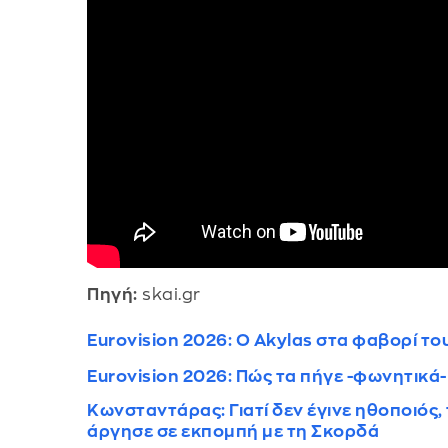
Πηγή:
skai.gr
Eurovision 2026: Ο Akylas στα φαβορί το
Eurovision 2026: Πώς τα πήγε -φωνητικά-
Κωνσταντάρας: Γιατί δεν έγινε ηθοποιός, 
άργησε σε εκπομπή με τη Σκορδά