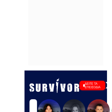
Οι ΗΠΑ αναστέλλουν τις εισαγωγές
από τον μεγαλύτερο παραγωγό
αβοκάντο του Μεξικού
ΠΡΙΝ ΑΠΌ 1 ΏΡΑ
Οριοθετήθηκε η γωτιά στις Αλυκές
Βόλου
ΠΡΙΝ ΑΠΌ 1 ΏΡΑ
«Υβριδική επίθεση» βλέπει η
Γερμανία πίσω απο το παγιδευμένο
drone στη Λειψία
ΠΡΙΝ ΑΠΌ 1 ΏΡΑ
10 πράγματα που πρέπει να κάνεις
πριν φτάσει ο Δεκαπενταύγουστος
ΠΡΙΝ ΑΠΌ 1 ΏΡΑ