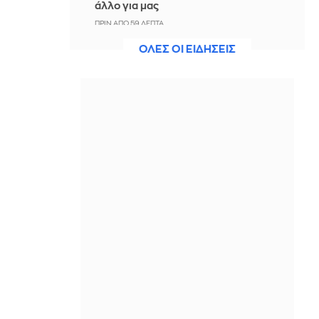
άλλο για μας
ΠΡΙΝ ΑΠΌ 59 ΛΕΠΤΆ
ΟΛΕΣ ΟΙ ΕΙΔΗΣΕΙΣ
Άννα Πρέλεβιτς: Το τρυφερό
throwback βίντεο με την αδελφή της
να τραγουδούν Backstreet Boys
ΠΡΙΝ ΑΠΌ 1 ΏΡΑ
Πυρκαγιά σε χαμηλή βλάστηση στην
περιοχή Σάνταλο, στην Κάρπαθο
ΠΡΙΝ ΑΠΌ 1 ΏΡΑ
Ο Παναθηναϊκός έπαθε στο ΟΑΚΑ,
καλείται να μάθει από αυτό και να
προκριθεί μέσω Βουλγαρίας - Δείτε
τα Highlights
ΠΡΙΝ ΑΠΌ 1 ΏΡΑ
Conference League: Παναθηναϊκός -
ΤΣΣΚΑ 1948 1-1 (ΤΕΛΙΚΟ)
ΠΡΙΝ ΑΠΌ 1 ΏΡΑ