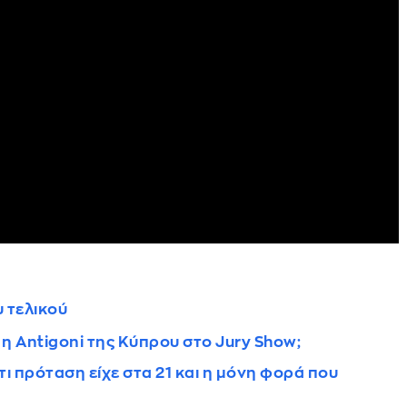
υ τελικού
 η Antigoni της Κύπρου στο Jury Show;
τι πρόταση είχε στα 21 και η μόνη φορά που