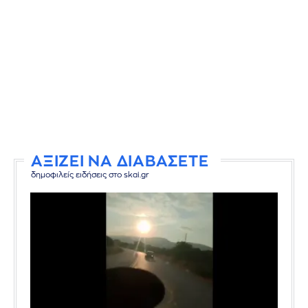
ΑΞΙΖΕΙ ΝΑ ΔΙΑΒΑΣΕΤΕ
δημοφιλείς ειδήσεις στο skai.gr