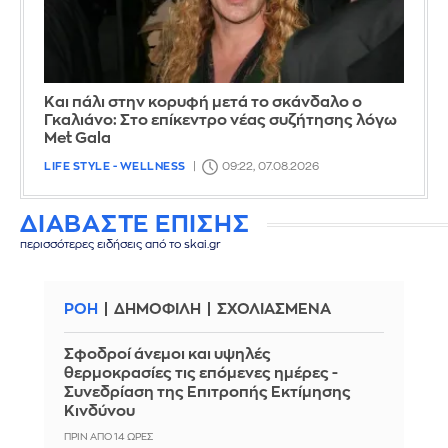
Και πάλι στην κορυφή μετά το σκάνδαλο ο
Γκαλιάνο: Στο επίκεντρο νέας συζήτησης λόγω
Met Gala
LIFE STYLE - WELLNESS
09:22, 07.08.2026
ΔΙΑΒΑΣΤΕ ΕΠΙΣΗΣ
περισσότερες ειδήσεις από το skai.gr
ΡΟΗ
ΔΗΜΟΦΙΛΗ
ΣΧΟΛΙΑΣΜΕΝΑ
Σφοδροί άνεμοι και υψηλές
θερμοκρασίες τις επόμενες ημέρες -
Συνεδρίαση της Επιτροπής Εκτίμησης
Κινδύνου
ΠΡΙΝ ΑΠΌ 14 ΏΡΕΣ