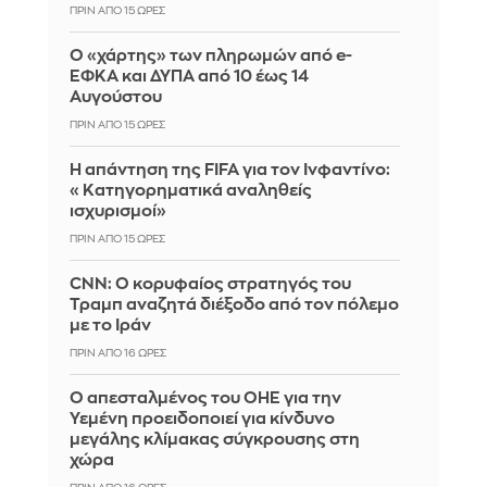
ΠΡΙΝ ΑΠΌ 15 ΏΡΕΣ
Ο «χάρτης» των πληρωμών από e-
ΕΦΚΑ και ΔΥΠΑ από 10 έως 14
Αυγούστου
ΠΡΙΝ ΑΠΌ 15 ΏΡΕΣ
Η απάντηση της FIFA για τον Ινφαντίνο:
«Κατηγορηματικά αναληθείς
ισχυρισμοί»
ΠΡΙΝ ΑΠΌ 15 ΏΡΕΣ
CNN: Ο κορυφαίος στρατηγός του
Τραμπ αναζητά διέξοδο από τον πόλεμο
με το Ιράν
ΠΡΙΝ ΑΠΌ 16 ΏΡΕΣ
Ο απεσταλμένος του ΟΗΕ για την
Υεμένη προειδοποιεί για κίνδυνο
μεγάλης κλίμακας σύγκρουσης στη
χώρα