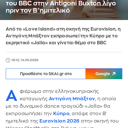
του ΒΒC στην Antigoni Buxton λίγο
πριν τον Β΄ημιτελικό
Από το «Love Island» στη σκηνή της Eurovision, η
Αντιγόνη Μπάξτον εκπροσωπεί την Κύπρο με το
εκρηκτικό «Jalla» και γίνεται θέμα στο BBC
18:12, 14.05.2026
Προσθέστε το SKAI.gr στο
Google
Α
φιέρωμα στην ελληνοκυπριακής
καταγωγής
Αντιγόνη Μπάξτον
, η οποία
με το δυναμικό dance τραγούδι «Jalla» θα
εκπροσωπήσει την
Κύπρο
, απόψε στον Β'
ημιτελικό της
Eurovision 2026
στην σκηνή του