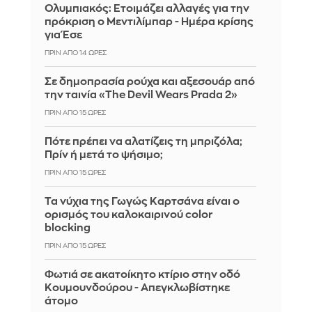
Ολυμπιακός: Ετοιμάζει αλλαγές για την
πρόκριση ο Μεντιλίμπαρ - Ημέρα κρίσης
για Έσε
ΠΡΙΝ ΑΠΌ 14 ΏΡΕΣ
Σε δημοπρασία ρούχα και αξεσουάρ από
την ταινία «The Devil Wears Prada 2»
ΠΡΙΝ ΑΠΌ 15 ΏΡΕΣ
Πότε πρέπει να αλατίζεις τη μπριζόλα;
Πρίν ή μετά το ψήσιμο;
ΠΡΙΝ ΑΠΌ 15 ΏΡΕΣ
Τα νύχια της Γωγώς Καρτσάνα είναι ο
ορισμός του καλοκαιρινού color
blocking
ΠΡΙΝ ΑΠΌ 15 ΏΡΕΣ
Φωτιά σε ακατοίκητο κτίριο στην οδό
Κουμουνδούρου - Απεγκλωβίστηκε
άτομο