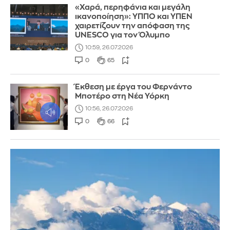
«Χαρά, περηφάνια και μεγάλη
ικανοποίηση»: ΥΠΠΟ και ΥΠΕΝ
χαιρετίζουν την απόφαση της
UNESCO για τον Όλυμπο
10:59, 26.07.2026
0
65
Έκθεση με έργα του Φερνάντο
Μποτέρο στη Νέα Υόρκη
10:56, 26.07.2026
0
66