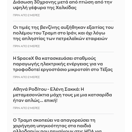
Διάσωση 30χρονης μετά από πτώση από την
υψηλή γέφυρα της Χαλκίδας
ΠΡΙΝ ΑΠΌ 2 ΜΈΡΕΣ
Οι τιμές της βενζίνης αυξήθηκαν εξαιτίας του
πολέμου του Τραμπ στο Ιράν, και όχι λόγω
της απληστίας των πετρελαϊκών εταιρειών
ΠΡΙΝ ΑΠΌ 2 ΜΈΡΕΣ
Η SpaceX θα κατασκευάσει σταθμούς
παραγωγής ηλεκτρικής ενέργειας για να
τροφοδοτεί εργοστάσιο μικροτσίπ στο Τέξας
ΠΡΙΝ ΑΠΌ 2 ΜΈΡΕΣ
Αθηνά Ροδίτου - Ελένη Σακκά: Η
μεταμεσονύκτια μάχη τους με μια κατσαρίδα
ήταν απλώς... επική!
ΠΡΙΝ ΑΠΌ 2 ΜΈΡΕΣ
Ο Τραμπ σκοπεύει να απαγορεύσει τη
χορήγηση υπηκοότητας στα παιδιά
αλλοδαπών που πηγαίνουν στις ΗΠΑ για