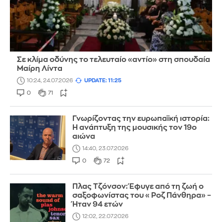
Σε κλίμα οδύνης το τελευταίο «αντίο» στη σπουδαία
Μαίρη Λίντα
10:24, 24.07.2026
UPDATE: 11:25
0
71
Γνωρίζοντας την ευρωπαϊκή ιστορία:
H ανάπτυξη της μουσικής τον 19ο
αιώνα
14:40, 23.07.2026
0
72
Πλας Τζόνσον: Έφυγε από τη ζωή ο
σαξοφωνίστας του «Ροζ Πάνθηρα» –
Ήταν 94 ετών
12:02, 22.07.2026