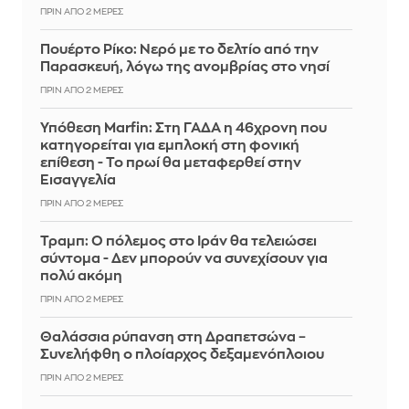
ΠΡΙΝ ΑΠΌ 2 ΜΈΡΕΣ
Πουέρτο Ρίκο: Νερό με το δελτίο από την
Παρασκευή, λόγω της ανομβρίας στο νησί
ΠΡΙΝ ΑΠΌ 2 ΜΈΡΕΣ
Υπόθεση Marfin: Στη ΓΑΔΑ η 46χρονη που
κατηγορείται για εμπλοκή στη φονική
επίθεση - Το πρωί θα μεταφερθεί στην
Εισαγγελία
ΠΡΙΝ ΑΠΌ 2 ΜΈΡΕΣ
Τραμπ: Ο πόλεμος στο Ιράν θα τελειώσει
σύντομα - Δεν μπορούν να συνεχίσουν για
πολύ ακόμη
ΠΡΙΝ ΑΠΌ 2 ΜΈΡΕΣ
Θαλάσσια ρύπανση στη Δραπετσώνα –
Συνελήφθη ο πλοίαρχος δεξαμενόπλοιου
ΠΡΙΝ ΑΠΌ 2 ΜΈΡΕΣ