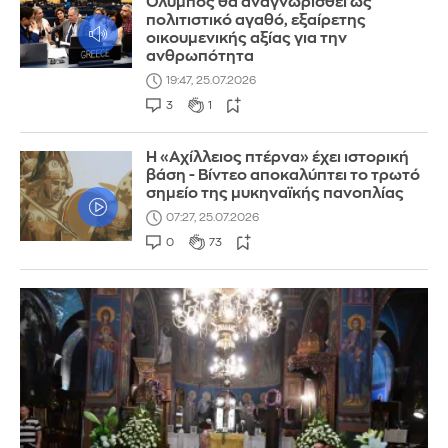
Όλυμπος θα αναγνωρισθεί ως
πολιτιστικό αγαθό, εξαίρετης
οικουμενικής αξίας για την
ανθρωπότητα
19:47, 25.07.2026
3
1
Η «Αχίλλειος πτέρνα» έχει ιστορική
βάση - Βίντεο αποκαλύπτει το τρωτό
σημείο της μυκηναϊκής πανοπλίας
07:27, 25.07.2026
0
73