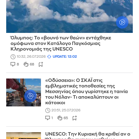
Όλυμπος: Το «βουνό των θεών» εντάχθηκε
ομόφωνα στον Κατάλογο Παγκόσμιας
Κληρονομιάς της UNESCO
10:32, 26.07.2026
UPDATE: 12:02
8
68
«Οδύσσεια»: Ο ΣΚΑΪ στις
εμβληματικές τοποθεσίες της
Μεσσηνίας όπου γυρίστηκε η ταινία
του Νόλαν- Τι αποκαλύπτουν οι
κάτοικοι
20:51, 25.07.2026
1
65
UNESCO: Την Κυριακή θα κριθεί αν ο