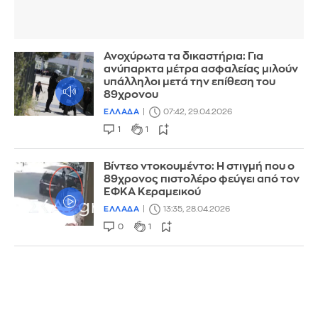
Ανοχύρωτα τα δικαστήρια: Για
ανύπαρκτα μέτρα ασφαλείας μιλούν
υπάλληλοι μετά την επίθεση του
89χρονου
ΕΛΛΑΔΑ
07:42, 29.04.2026
1
1
Βίντεο ντοκουμέντο: Η στιγμή που ο
89χρονος πιστολέρο φεύγει από τον
ΕΦΚΑ Κεραμεικού
ΕΛΛΑΔΑ
13:35, 28.04.2026
0
1