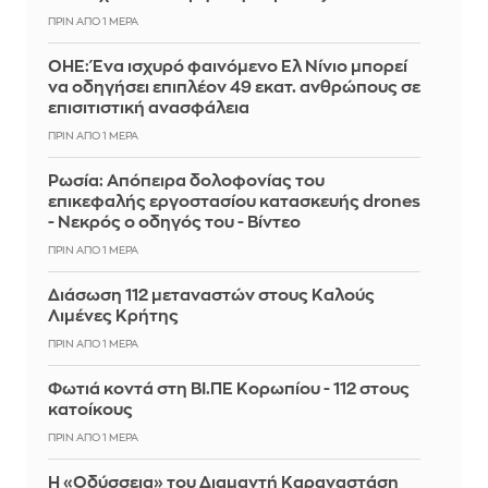
ΠΡΙΝ ΑΠΌ 1 ΜΈΡΑ
ΟΗΕ: Ένα ισχυρό φαινόμενο Ελ Νίνιο μπορεί
να οδηγήσει επιπλέον 49 εκατ. ανθρώπους σε
επισιτιστική ανασφάλεια
ΠΡΙΝ ΑΠΌ 1 ΜΈΡΑ
Ρωσία: Απόπειρα δολοφονίας του
επικεφαλής εργοστασίου κατασκευής drones
- Νεκρός ο οδηγός του - Βίντεο
ΠΡΙΝ ΑΠΌ 1 ΜΈΡΑ
Διάσωση 112 μεταναστών στους Καλούς
Λιμένες Κρήτης
ΠΡΙΝ ΑΠΌ 1 ΜΈΡΑ
Φωτιά κοντά στη ΒΙ.ΠΕ Κορωπίου - 112 στους
κατοίκους
ΠΡΙΝ ΑΠΌ 1 ΜΈΡΑ
Η «Οδύσσεια» του Διαμαντή Καραναστάση