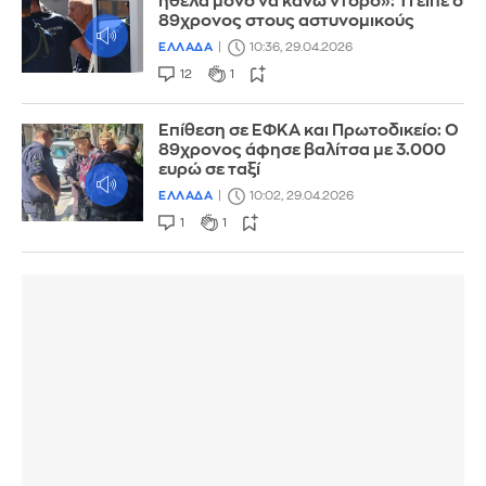
ήθελα μόνο να κάνω ντόρο»: Τι είπε ο
89χρονος στους αστυνομικούς
ΕΛΛΑΔΑ
10:36, 29.04.2026
12
1
Επίθεση σε ΕΦΚΑ και Πρωτοδικείο: Ο
89χρονος άφησε βαλίτσα με 3.000
ευρώ σε ταξί
ΕΛΛΑΔΑ
10:02, 29.04.2026
1
1