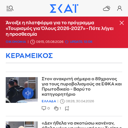
Άνοιξε η πλατφόρμα για το πρόγραμμα
«Τουρισμός για Όλους 2026-2027» - Πότε λήγει
η προσθεσμία
ΟΙΚΟΝΟΜΙΑ
09:15, 05.08.2026
UPDATE: 12:06
ΚΕΡΑΜΕΙΚΟΣ
Στον ανακριτή σήμερα ο 89χρονος
για τους πυροβολισμούς σε ΕΦΚΑ και
Πρωτοδικείο – Βαρύ το
κατηγορητήριο
ΕΛΛΑΔΑ
08:28, 30.04.2026
0
1
«Δεν ήθελα να σκοτώσω κανέναν,