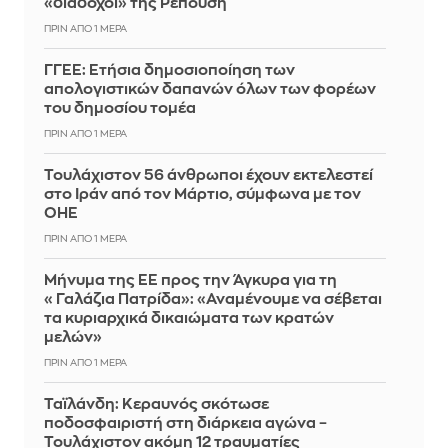
«διάδοχοι» της Ρεπούση
ΠΡΙΝ ΑΠΌ 1 ΜΈΡΑ
ΓΓΕΕ: Eτήσια δημοσιοποίηση των
απολογιστικών δαπανών όλων των φορέων
του δημοσίου τομέα
ΠΡΙΝ ΑΠΌ 1 ΜΈΡΑ
Τουλάχιστον 56 άνθρωποι έχουν εκτελεστεί
στο Ιράν από τον Μάρτιο, σύμφωνα με τον
ΟΗΕ
ΠΡΙΝ ΑΠΌ 1 ΜΈΡΑ
Μήνυμα της ΕΕ προς την Άγκυρα για τη
«Γαλάζια Πατρίδα»: «Αναμένουμε να σέβεται
τα κυριαρχικά δικαιώματα των κρατών
μελών»
ΠΡΙΝ ΑΠΌ 1 ΜΈΡΑ
Ταϊλάνδη: Κεραυνός σκότωσε
ποδοσφαιριστή στη διάρκεια αγώνα –
Τουλάχιστον ακόμη 12 τραυματίες