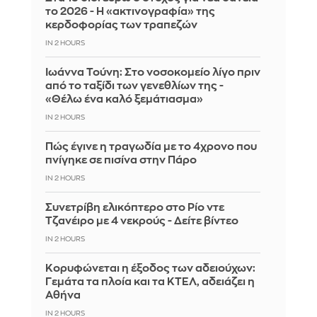
το 2026 - Η «ακτινογραφία» της
κερδοφορίας των τραπεζών
IN 2 HOURS
Ιωάννα Τούνη: Στο νοσοκομείο λίγο πριν
από το ταξίδι των γενεθλίων της -
«Θέλω ένα καλό ξεμάτιασμα»
IN 2 HOURS
Πώς έγινε η τραγωδία με το 4χρονο που
πνίγηκε σε πισίνα στην Πάρο
IN 2 HOURS
Συνετρίβη ελικόπτερο στο Ρίο ντε
Τζανέιρο με 4 νεκρούς - Δείτε βίντεο
IN 2 HOURS
Κορυφώνεται η έξοδος των αδειούχων:
Γεμάτα τα πλοία και τα ΚΤΕΛ, αδειάζει η
Αθήνα
IN 2 HOURS