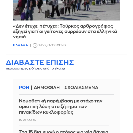
«Δεν έτυχε, πέτυχε»: Τούρκος αρθρογράφος
εξηγεί γιατί οι γείτονες συρρέουν στα ελληνικά
νησιά
ΕΛΛΑΔΑ
14:27, 07.08.2026
ΔΙΑΒΑΣΤΕ ΕΠΙΣΗΣ
περισσότερες ειδήσεις από το skai.gr
ΡΟΗ
ΔΗΜΟΦΙΛΗ
ΣΧΟΛΙΑΣΜΕΝΑ
Νομοθετική παρέμβαση με στόχο την
οριστική λύση στο ζήτημα των
πινακίδων κυκλοφορίας
IN 2 HOURS
Στα 15 δισ. ευρώ ο στόχος για νέα δάνεια