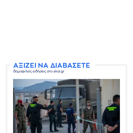
ΑΞΙΖΕΙ ΝΑ ΔΙΑΒΑΣΕΤΕ
δημοφιλείς ειδήσεις στο skai.gr