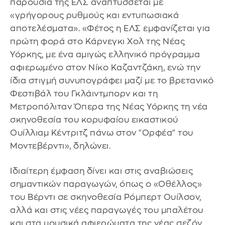
παρουσία της ΕΛΣ αναπτύσσεται με
«γρήγορους ρυθμούς και εντυπωσιακά
αποτελέσματα». «Φέτος η ΕΛΣ εμφανίζεται για
πρώτη φορά στο Κάρνεγκι Χολ της Νέας
Υόρκης, με ένα αμιγώς ελληνικό πρόγραμμα
αφιερωμένο στον Νίκο Καζαντζάκη, ενώ την
ίδια στιγμή συνυπογράφει μαζί με το βρετανικό
Φεστιβάλ του Γκλάιντμπορν και τη
Μετροπόλιταν Όπερα της Νέας Υόρκης τη νέα
σκηνοθεσία του κορυφαίου εικαστικού
Ουίλλιαμ Κέντριτζ πάνω στον "Ορφέα" του
Μοντεβέρντι», δηλώνει.
Ιδιαίτερη έμφαση δίνει και στις αναβιώσεις
σημαντικών παραγωγών, όπως ο «Οθέλλος»
του Βέρντι σε σκηνοθεσία Ρόμπερτ Ουίλσον,
αλλά και στις νέες παραγωγές του μπαλέτου
και στα μουσικά αφιερώματα της νέας σεζόν.