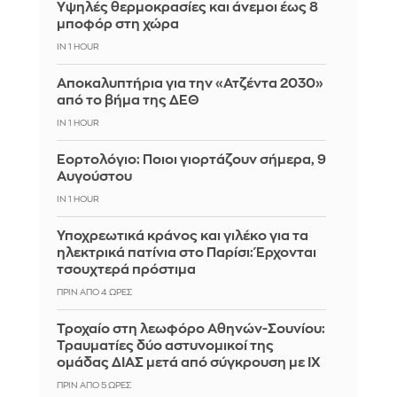
Υψηλές θερμοκρασίες και άνεμοι έως 8
μποφόρ στη χώρα
IN 1 HOUR
Αποκαλυπτήρια για την «Ατζέντα 2030»
από το βήμα της ΔΕΘ
IN 1 HOUR
Εορτολόγιο: Ποιοι γιορτάζουν σήμερα, 9
Αυγούστου
IN 1 HOUR
Υποχρεωτικά κράνος και γιλέκο για τα
ηλεκτρικά πατίνια στο Παρίσι: Έρχονται
τσουχτερά πρόστιμα
ΠΡΙΝ ΑΠΌ 4 ΏΡΕΣ
Τροχαίο στη λεωφόρο Αθηνών-Σουνίου:
Τραυματίες δύο αστυνομικοί της
ομάδας ΔΙΑΣ μετά από σύγκρουση με ΙΧ
ΠΡΙΝ ΑΠΌ 5 ΏΡΕΣ