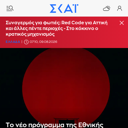
Συναγερμός για φωτιές: Red Code για Αττική
και άλλες πέντε περιοχές - Στο κόκκινο ο
κρατικός μηχανισμός
ΕΛΛΑΔΑ
07:10, 09.08.2026
Tο νέο πρόγραμμα της Εθνικής