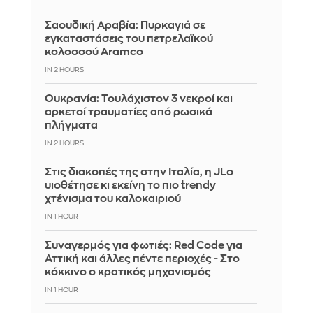
Σαουδική Αραβία: Πυρκαγιά σε
εγκαταστάσεις του πετρελαϊκού
κολοσσού Aramco
IN 2 HOURS
Ουκρανία: Τουλάχιστον 3 νεκροί και
αρκετοί τραυματίες από ρωσικά
πλήγματα
IN 2 HOURS
Στις διακοπές της στην Ιταλία, η JLo
υιοθέτησε κι εκείνη το πιο trendy
χτένισμα του καλοκαιριού
IN 1 HOUR
Συναγερμός για φωτιές: Red Code για
Αττική και άλλες πέντε περιοχές - Στο
κόκκινο ο κρατικός μηχανισμός
IN 1 HOUR