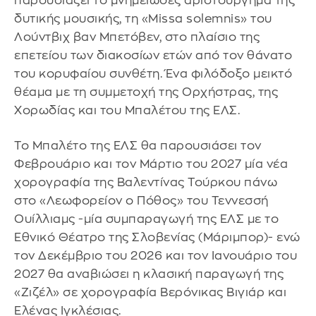
παρουσιάζει το μνημειώδες αριστούργημα της
δυτικής μουσικής, τη «Missa solemnis» του
Λούντβιχ βαν Μπετόβεν, στο πλαίσιο της
επετείου των διακοσίων ετών από τον θάνατο
του κορυφαίου συνθέτη. Ένα φιλόδοξο μεικτό
θέαμα με τη συμμετοχή της Ορχήστρας, της
Χορωδίας και του Μπαλέτου της ΕΛΣ.
To Μπαλέτο της ΕΛΣ θα παρουσιάσει τον
Φεβρουάριο και τον Μάρτιο του 2027 μία νέα
χορογραφία της Βαλεντίνας Τούρκου πάνω
στο «Λεωφορείον ο Πόθος» του Τεννεσσή
Ουίλλιαμς -μία συμπαραγωγή της ΕΛΣ με το
Εθνικό Θέατρο της Σλοβενίας (Μάριμπορ)- ενώ
τον Δεκέμβριο του 2026 και τον Ιανουάριο του
2027 θα αναβιώσει η κλασική παραγωγή της
«Ζιζέλ» σε χορογραφία Βερόνικας Βιγιάρ και
Ελένας Ιγκλέσιας.