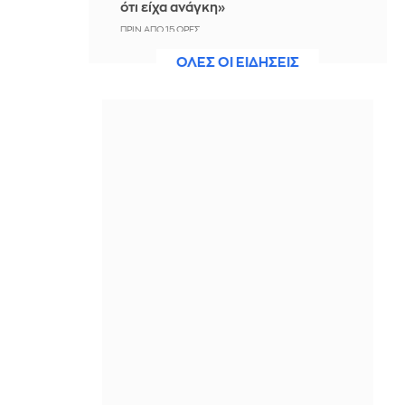
ότι είχα ανάγκη»
ΠΡΙΝ ΑΠΌ 15 ΏΡΕΣ
ΟΛΕΣ ΟΙ ΕΙΔΗΣΕΙΣ
Η ξηρασία απειλεί την
ηλεκτροδότηση της Ευρώπης
ΠΡΙΝ ΑΠΌ 16 ΏΡΕΣ
Βραδινό Magazino 07-08-2026
ΠΡΙΝ ΑΠΌ 16 ΏΡΕΣ
Μαρίνα Βερνίκου: Έπιασε
λαγοκέφαλο κι έχει κάτι να σου πει
για αυτό
ΠΡΙΝ ΑΠΌ 16 ΏΡΕΣ
Η Ισπανία ξεκινά ελέγχους στους
ταξιδιώτες από Ιταλία - Από τα
μεσάνυχτα του Σαββάτου έως τις 7
Σεπτεμβρίου
ΠΡΙΝ ΑΠΌ 16 ΏΡΕΣ