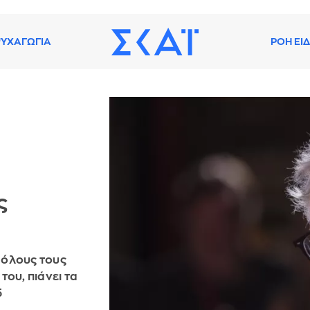
ΥΧΑΓΩΓΙΑ
ΡΟΗ ΕΙ
ς
0
α όλους τους
του, πιάνει τα
5