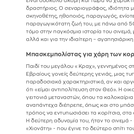
είναι δύσκολο ακόμη και τώρα να χαρακτηρ
δραστήριος. Ο σεναριογράφος, ιδιότητα μ
σκηνοθέτης, ηθοποιός, παραγωγός, ενίοτε
παραγωγικότατη ζωή του, με πάνω από 50 
τόμο στην παγκόσμια ιστορία του σινεμά,
αλλά και για την ιδιαίτερη – αγαπησιάρικ
Μπασκεμπολίστας για χάρη των κορ
Παιδί του μεγάλου «Κραχ», γεννημένος στ
Εβραίους γονείς δεύτερης γενιάς, μιας τυ
παραδοσιακά χαρακτηριστικά, αν και αργότ
ότι «είμαι αντιπολίτευση στον Θεό». Η οι
γειτονιά μεταναστών, όπου τα καλοκαίρια
αναπάντεχα διέπρεπε, όπως και στο μπάσκ
τρόπος να εντυπωσιάσει τα κορίτσια, στα 
Η δεύτερη αδυναμία του, ήταν το σινεμά -
«Χιονάτη» - που έγινε το δεύτερο σπίτι το