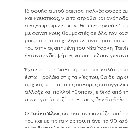
Ιδιοφυής, αυτοδίδακτος, πολλές φορές εμ
και καυστικός, για τα στραβά και ανάποδ
αναγνωρίσιμων σκηνοθετών- αρκούν δυο 
με φανατικούς θαυμαστές σε όλο τον κό
μακριά από τα χολιγουντιανά πρότυπα και
του στην αγαπημένη του Νέα Υόρκη. Ταινίε
έντονο ενδιαφέρον, να αποτελούν γεγονό
Έχοντας στη διάθεσή του τους καλύτερου
έστω - ρολάκι στις ταινίες του, θα δει αρ
αρχικά, μετά από τις σοβαρές καταγγελίε
άλλαξε και πολλοί ηθοποιοί, ειδικά από τ
συνεργασία μαζί του - ποιος δεν θα θελε 
Ο
Γούντι Άλεν
, όσο και αν φαντάζει απίσ
του και με τις ταινίες του, πιάνει τα 90 χ