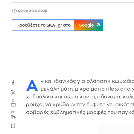
09:09, 30.11.2025
Προσθέστε το SKAI.gr στο
Google
Α
ν και ιδανικός για σλάπστικ κωμωδί
μεγάλη μύτη, μικρά μάτια πίσω από
χαζούλικο και σώμα κοντό, αδύναμο, κα
0
ρούχα, να κρύβουν την έμφυτη νευρικότη
σοβαρές εμβληματικές μορφές του παγκ
68