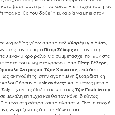
κατά βάση συντηρητικό κοινό. Η επιτυχία του ήταν
τητος και θα του δοθεί η ευκαιρία να μπει στον
νης κωμωδίας γύρω από το σεξ
«Χαρέμι για Δύο»
,
νιστές τον αμίμητο
Πίτερ Σέλερς
και τον σταρ
 του έναν μικρό ρόλο. Θα συμμετάσχει το 1967 στο
ρά τέρατα του κινηματογράφου, από
Πίτερ Σέλερς,
Ούρσουλα Άντρες και Τζον Χιούστον
, ενώ δυο
αι ως σκηνοθέτης, στην αγαπημένη ξεκαρδιστική
 ακολουθήσουν οι «
Μπανάνες
» και αμέσως μετά η
 Σεξ
», έχοντας δίπλα του και τους
Τζιν Γουάιλντερ
ισε μεγάλη επιτυχία και θα τον κάνει διεθνώς
ισμένα στη σάτιρα και το σλάπστικ. Είναι η εποχή
ουντ, γνωρίζοντας ότι στη Μέκκα του