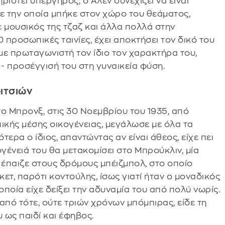
ιστεί υπέργηρος, ο Άλεν συνεχίζει να είναι
ε την οποία μπήκε στον χώρο του θεάματος,
 μουσικός της τζαζ και άλλα πολλά στην
προσωπικές ταινίες, έχει αποκτήσει τον δικό του
 με πρωταγωνιστή τον ίδιο τον χαρακτήρα του,
η - προσέγγισή του στη γυναικεία φύση.
ιτσιών
ο Μπρονξ, στις 30 Νοεμβρίου του 1935, από
πικής μέσης οικογένειας, μεγάλωσε με όλα τα
ερα ο ίδιος, απαντώντας αν είναι άθεος, είχε πει
κογένειά του θα μετακομίσει στο Μπρούκλιν, μία
 έπαιζε στους δρόμους μπέιζμπολ, στο οποίο
ετ, παρότι κοντούλης, ίσως γιατί ήταν ο μοναδικός
οποία είχε δείξει την αδυναμία του από πολύ νωρίς.
 από τότε, ούτε τριών χρόνων μπόμπιρας, είδε τη
υ ως παιδί και έφηβος.