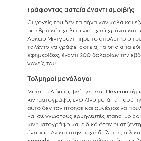
Γράφοντας αστεία έναντι αμοιβής
Οι γονείς του δεν τα πήγαιναν καλά και εί
σε εβραϊκό σχολείο για οχτώ χρόνια και 
Λύκειο Μίντγουντ πήρε το απολυτήριό του 
ταλέντο να γράφει αστεία, τα οποία τα έδ
εφημερίδες, έναντι 200 δολαρίων την εβ
γονείς του.
Τολμηροί μονόλογοι
Μετά το Λύκειο, φοίτησε στο
Πανεπιστήμι
κινηματογράφο, ενώ λίγο μετά τα παράτ
αυτό δεν τον πτόησε και συνέχισε να πο
και σε γνωστούς ερμηνευτές stand-up co
κινηματογράφο και ειδικά όταν οι ατζέντηδ
έγραφε. Αν και στην αρχή δείλιασε, τελικά
comedy
, ερμηνεύοντας τολμηρούς μονολ