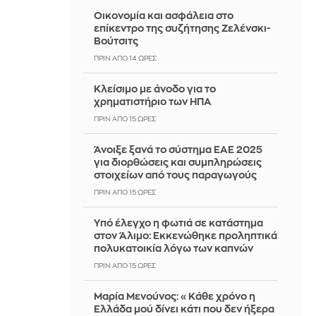
Οικονομία και ασφάλεια στο
επίκεντρο της συζήτησης Ζελένσκι-
Βούτσιτς
ΠΡΙΝ ΑΠΌ 14 ΏΡΕΣ
Κλείσιμο με άνοδο για το
χρηματιστήριο των ΗΠΑ
ΠΡΙΝ ΑΠΌ 15 ΏΡΕΣ
Άνοιξε ξανά το σύστημα ΕΑΕ 2025
για διορθώσεις και συμπληρώσεις
στοιχείων από τους παραγωγούς
ΠΡΙΝ ΑΠΌ 15 ΏΡΕΣ
Yπό έλεγχο η φωτιά σε κατάστημα
στον Άλιμο: Εκκενώθηκε προληπτικά
πολυκατοικία λόγω των καπνών
ΠΡΙΝ ΑΠΌ 15 ΏΡΕΣ
Μαρία Μενούνος: «Κάθε χρόνο η
Ελλάδα μού δίνει κάτι που δεν ήξερα