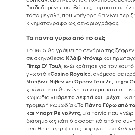
διαδεδομένες συμβάσεις, μπροστά σε ένα 
τόσο μεγάλη, που γρήγορα θα γίνει περιζή
κινηματογράφο ως σεναριογράφος.
Τα πάντα γύρω από το σεξ
Το 1965 θα γράψει το σενάριο της ξέφρε
σε σκηνοθεσία
Κλάιβ Ντόνερ
και πρωταγω
Πίτερ Ο' Τουλ
, ενώ κράτησε για τον εαυτό
γνωστό «
Casino Royale
», ανάμεσα σε ιε
Ντέιβιντ Νίβεν και Όρσον Γουέλς, μέχρι 
χρόνια μετά θα κάνει το ντεμπούτο του κ
κωμωδία «
Πάρε τα Λεφτά και Τρέχα
». Θα
τρομερή κωμωδία «
Τα Πάντα Γύρω από το
και Μπαρτ Ρέινολντς
, μία ταινία που γνώρ
διάσημο ως κάτι διαφορετικό από τα συνηθ
που θα απορρίψει τις σειρήνες του Χόλιγ