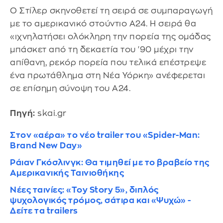
Ο Στίλερ σκηνοθετεί τη σειρά σε συμπαραγωγή
με το αμερικανικό στούντιο A24. Η σειρά θα
«ιχνηλατήσει ολόκληρη την πορεία της ομάδας
μπάσκετ από τη δεκαετία του '90 μέχρι την
απίθανη, ρεκόρ πορεία που τελικά επέστρεψε
ένα πρωτάθλημα στη Νέα Υόρκη» ανέφερεται
σε επίσημη σύνοψη του A24.
Πηγή:
skai.gr
Στον «αέρα» το νέο trailer του «Spider-Man:
Brand New Day»
Ράιαν Γκόσλινγκ: Θα τιμηθεί με το βραβείο της
Αμερικανικής Ταινιοθήκης
Νέες ταινίες: «Toy Story 5», διπλός
ψυχολογικός τρόμος, σάτιρα και «Ψυχώ» -
Δείτε τα trailers