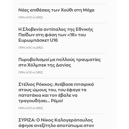
Νέες επιθέσεις των Χούθι στη Μόχα
ΠΡΙΝ ΑΠΌ 4 ΏΡΕΣ
Η Σλοβενία αντίπαλος της Εθνικής
Παίδων στη φάση των «16» του
Ευρωμπάσκετ U16
ΠΡΙΝ ΑΠΌ 4 ΏΡΕΣ
Πυροβολισμοί με πολλούς τραυματίες
στο Χόλμπεκ της Δανίας
ΠΡΙΝ ΑΠΌ 4 ΏΡΕΣ
Στέλιος Ρόκκος: Ανέβασε πιτσιρικά
στους ώμους του, του έφαγε τα
πατατάκια και τον έβαλε να
τραγουδήσει... Ρέμο!
ΠΡΙΝ ΑΠΌ 4 ΏΡΕΣ
ΣΥΡΙΖΑ: Ο Νίκος Καλογερόπουλος
άφησε ανεξίτηλο αποτύπωμα στον