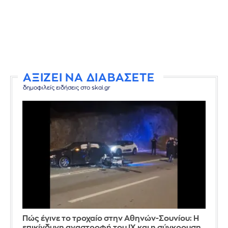
ΑΞΙΖΕΙ ΝΑ ΔΙΑΒΑΣΕΤΕ
δημοφιλείς ειδήσεις στο skai.gr
Πώς έγινε το τροχαίο στην Αθηνών-Σουνίου: Η
επικίνδυνη αναστροφή του ΙΧ και η σύγκρουση