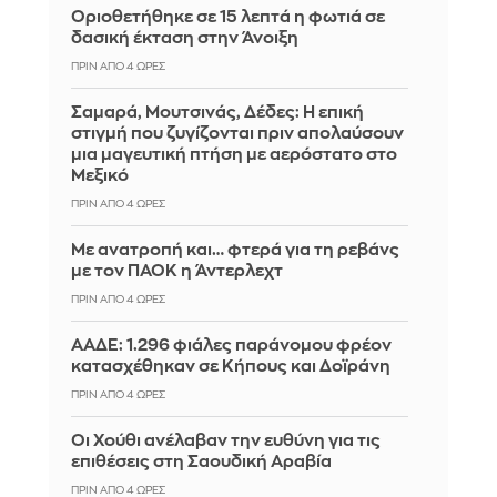
Οριοθετήθηκε σε 15 λεπτά η φωτιά σε
δασική έκταση στην Άνοιξη
ΠΡΙΝ ΑΠΌ 4 ΏΡΕΣ
Σαμαρά, Μουτσινάς, Δέδες: Η επική
στιγμή που ζυγίζονται πριν απολαύσουν
μια μαγευτική πτήση με αερόστατο στο
Μεξικό
ΠΡΙΝ ΑΠΌ 4 ΏΡΕΣ
Με ανατροπή και… φτερά για τη ρεβάνς
με τον ΠΑΟΚ η Άντερλεχτ
ΠΡΙΝ ΑΠΌ 4 ΏΡΕΣ
ΑΑΔΕ: 1.296 φιάλες παράνομου φρέον
κατασχέθηκαν σε Κήπους και Δοϊράνη
ΠΡΙΝ ΑΠΌ 4 ΏΡΕΣ
Οι Χούθι ανέλαβαν την ευθύνη για τις
επιθέσεις στη Σαουδική Αραβία
ΠΡΙΝ ΑΠΌ 4 ΏΡΕΣ