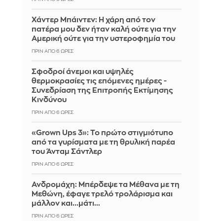
Χάντερ Μπάιντεν: Η χάρη από τον
πατέρα μου δεν ήταν καλή ούτε για την
Αμερική ούτε για την υστεροφημία του
ΠΡΙΝ ΑΠΌ 6 ΏΡΕΣ
Σφοδροί άνεμοι και υψηλές
θερμοκρασίες τις επόμενες ημέρες -
Συνεδρίαση της Επιτροπής Εκτίμησης
Κινδύνου
ΠΡΙΝ ΑΠΌ 6 ΏΡΕΣ
«Grown Ups 3»: Το πρώτο στιγμιότυπο
από τα γυρίσματα με τη θρυλική παρέα
του Άνταμ Σάντλερ
ΠΡΙΝ ΑΠΌ 6 ΏΡΕΣ
Ανδρομάχη: Μπέρδεψε τα Μέθανα με τη
Μεθώνη, έφαγε τρελό τρολάρισμα και
μάλλον και...μάτι...
ΠΡΙΝ ΑΠΌ 6 ΏΡΕΣ