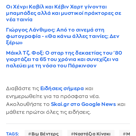
Οι Χένρι Καβίλ και Κέβιν Χαρτ γίνονται
μπαμπάδες αλλά και μυστικοί πράκτορες σε
νέα ταινία
Γιώργος Λάνθιμος: Από το σινεμά στη
φωτογραφία - «Θα κάνω άλλες ταινίες; Δεν
ξέρω»
Μάικλ Τζ. Φοξ: Ο σταρ της δεκαετίας του '80
γιορτάζει τα 65 του χρόνια και συνεχίζει να
παλεύει με τη νόσο του Πάρκινσον
Διαβάστε τις
Ειδήσεις σήμερα
και
ενημερωθείτε για τα πρόσφατα νέα.
Ακολουθήστε το
Skai.gr στο Google News
και
μάθετε πρώτοι όλες τις ειδήσεις.
TAGS:
Βιμ Βέντερς
Ναστάζια Κίνσκι
Μινι