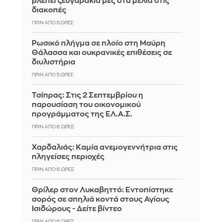
βλέπει ζευγαράκια μες στα μέλια στις
διακοπές
ΠΡΙΝ ΑΠΌ 5 ΏΡΕΣ
Ρωσικό πλήγμα σε πλοίο στη Μαύρη
Θάλασσα και ουκρανικές επιθέσεις σε
διυλιστήρια
ΠΡΙΝ ΑΠΌ 5 ΏΡΕΣ
Τσίπρας: Στις 2 Σεπτεμβρίου η
παρουσίαση του οικονομικού
προγράμματος της ΕΛ.Α.Σ.
ΠΡΙΝ ΑΠΌ 6 ΏΡΕΣ
Χαρδαλιάς: Καμία ανεμογεννήτρια στις
πληγείσες περιοχές
ΠΡΙΝ ΑΠΌ 6 ΏΡΕΣ
Θρίλερ στον Λυκαβηττό: Εντοπίστηκε
σορός σε σπηλιά κοντά στους Αγίους
Ισιδώρους - Δείτε βίντεο
ΠΡΙΝ ΑΠΌ 6 ΏΡΕΣ