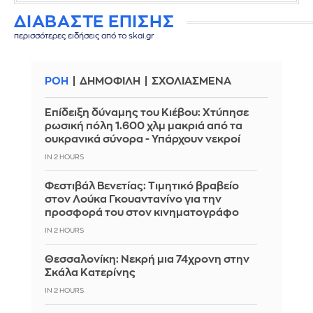
ΔΙΑΒΑΣΤΕ ΕΠΙΣΗΣ
περισσότερες ειδήσεις από το skai.gr
ΡΟΗ
ΔΗΜΟΦΙΛΗ
ΣΧΟΛΙΑΣΜΕΝΑ
Επίδειξη δύναμης του Κιέβου: Χτύπησε
ρωσική πόλη 1.600 χλμ μακριά από τα
ουκρανικά σύνορα - Υπάρχουν νεκροί
IN 2 HOURS
Φεστιβάλ Βενετίας: Τιμητικό βραβείο
στον Λούκα Γκουαντανίνο για την
προσφορά του στον κινηματογράφο
IN 2 HOURS
Θεσσαλονίκη: Νεκρή μια 74χρονη στην
Σκάλα Κατερίνης
IN 2 HOURS