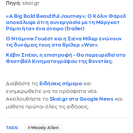
Πηγή:
skai.gr
«A Big Bold Beautiful Journey»: Ο Κόλιν Φάρελ
αποκάλυψε ότι η συνεργασία με τη Μάργκοτ
Ρόμπι ήταν ένα όνειρο (trailer)
Ο Ντόμινικ Γουέστ και η Σιένα Μίλερ ενώνουν
τις δυνάμεις τους στο θρίλερ «War»
Κέβιν Σπέισι, η επιστροφή - Θα παρευρεθεί στο
Φεστιβάλ Κινηματογράφου της Βενετίας;
Διαβάστε τις
Ειδήσεις σήμερα
και
ενημερωθείτε για τα πρόσφατα νέα.
Ακολουθήστε το
Skai.gr στο Google News
και
μάθετε πρώτοι όλες τις ειδήσεις.
TAGS:
Woody Allen