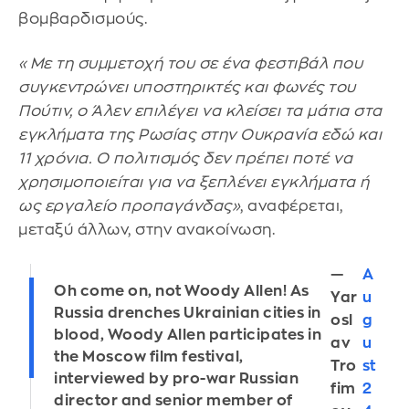
βομβαρδισμούς.
«Με τη συμμετοχή του σε ένα φεστιβάλ που
συγκεντρώνει υποστηρικτές και φωνές του
Πούτιν, ο Άλεν επιλέγει να κλείσει τα μάτια στα
εγκλήματα της Ρωσίας στην Ουκρανία εδώ και
11 χρόνια. Ο πολιτισμός δεν πρέπει ποτέ να
χρησιμοποιείται για να ξεπλένει εγκλήματα ή
ως εργαλείο προπαγάνδας»
, αναφέρεται,
μεταξύ άλλων, στην ανακοίνωση.
—
A
Oh come on, not Woody Allen! As
Yar
u
Russia drenches Ukrainian cities in
osl
g
blood, Woody Allen participates in
av
u
the Moscow film festival,
Tro
st
interviewed by pro-war Russian
fim
2
director and senior member of