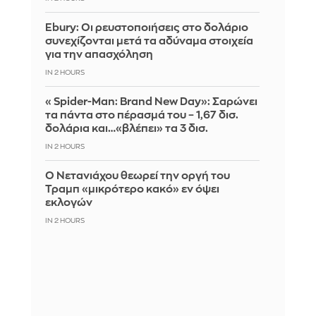
Ebury: Οι ρευστοποιήσεις στο δολάριο
συνεχίζονται μετά τα αδύναμα στοιχεία
για την απασχόληση
IN 2 HOURS
«Spider-Man: Brand New Day»: Σαρώνει
τα πάντα στο πέρασμά του – 1,67 δισ.
δολάρια και…«βλέπει» τα 3 δισ.
IN 2 HOURS
Ο Νετανιάχου θεωρεί την οργή του
Τραμπ «μικρότερο κακό» εν όψει
εκλογών
IN 2 HOURS