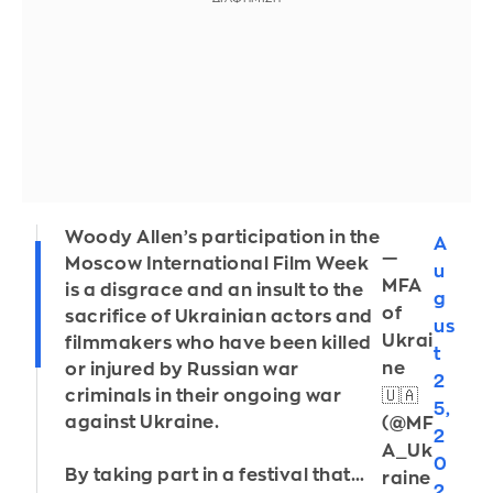
Woody Allen’s participation in the
A
—
Moscow International Film Week
u
MFA
is a disgrace and an insult to the
g
of
sacrifice of Ukrainian actors and
us
Ukrai
filmmakers who have been killed
t
ne
or injured by Russian war
2
🇺🇦
criminals in their ongoing war
5,
against Ukraine.
(@MF
2
A_Uk
0
By taking part in a festival that…
raine
2