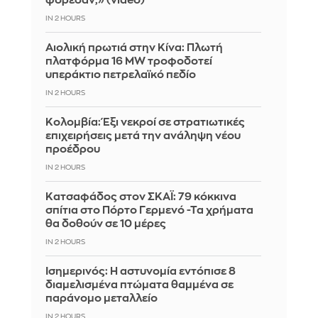
φόρεσαν;» (video)
IN 2 HOURS
Αιολική πρωτιά στην Κίνα: Πλωτή
πλατφόρμα 16 MW τροφοδοτεί
υπεράκτιο πετρελαϊκό πεδίο
IN 2 HOURS
Κολομβία: Έξι νεκροί σε στρατιωτικές
επιχειρήσεις μετά την ανάληψη νέου
προέδρου
IN 2 HOURS
Kατσαφάδος στον ΣΚΑΪ: 79 κόκκινα
σπίτια στο Πόρτο Γερμενό -Τα χρήματα
θα δοθούν σε 10 μέρες
IN 2 HOURS
Ισημερινός: Η αστυνομία εντόπισε 8
διαμελισμένα πτώματα θαμμένα σε
παράνομο μεταλλείο
IN 2 HOURS