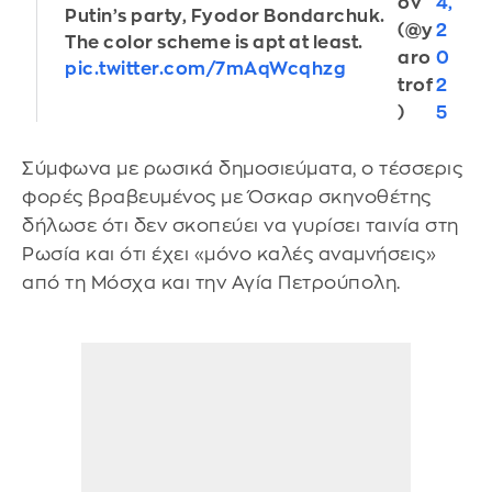
ov
4,
Putin’s party, Fyodor Bondarchuk.
(@y
2
The color scheme is apt at least.
aro
0
pic.twitter.com/7mAqWcqhzg
trof
2
)
5
Σύμφωνα με ρωσικά δημοσιεύματα, ο τέσσερις
φορές βραβευμένος με Όσκαρ σκηνοθέτης
δήλωσε ότι δεν σκοπεύει να γυρίσει ταινία στη
Ρωσία και ότι έχει «μόνο καλές αναμνήσεις»
από τη Μόσχα και την Αγία Πετρούπολη.