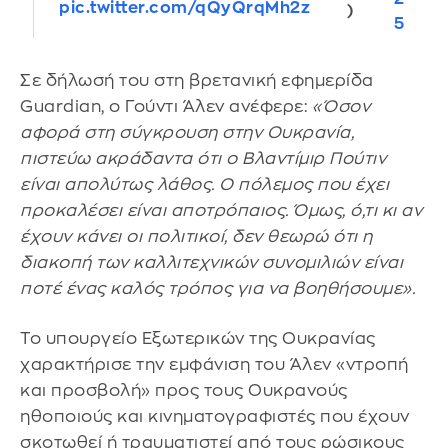
pic.twitter.com/qQyQrqMh2z
)
5
Σε δήλωσή του στη βρετανική εφημερίδα
Guardian, ο Γούντι Άλεν ανέφερε:
«Όσον
αφορά στη σύγκρουση στην Ουκρανία,
πιστεύω ακράδαντα ότι ο Βλαντίμιρ Πούτιν
είναι απολύτως λάθος. Ο πόλεμος που έχει
προκαλέσει είναι αποτρόπαιος. Όμως, ό,τι κι αν
έχουν κάνει οι πολιτικοί, δεν θεωρώ ότι η
διακοπή των καλλιτεχνικών συνομιλιών είναι
ποτέ ένας καλός τρόπος για να βοηθήσουμε».
Το υπουργείο Εξωτερικών της Ουκρανίας
χαρακτήρισε την εμφάνιση του Άλεν «ντροπή
και προσβολή» προς τους Ουκρανούς
ηθοποιούς και κινηματογραφιστές που έχουν
σκοτωθεί ή τραυματιστεί από τους ρώσικους