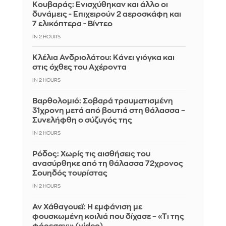
Κουβαράς: Ενισχύθηκαν και άλλο οι
δυνάμεις - Επιχειρούν 2 αεροσκάφη και
7 ελικόπτερα - Βίντεο
IN 2 HOURS
Κλέλια Ανδριολάτου: Κάνει γιόγκα και
στις όχθες του Αχέροντα
IN 2 HOURS
Βαρθολομιό: Σοβαρά τραυματισμένη
31χρονη μετά από βουτιά στη θάλασσα –
Συνελήφθη ο σύζυγός της
IN 2 HOURS
Ρόδος: Χωρίς τις αισθήσεις του
ανασύρθηκε από τη θάλασσα 72χρονος
Σουηδός τουρίστας
IN 2 HOURS
Αν Χάθαγουεϊ: Η εμφάνιση με
φουσκωμένη κοιλιά που δίχασε – «Τι της