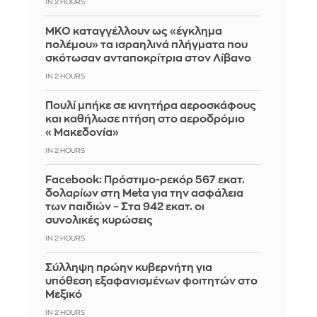
IN 2 HOURS
ΜΚΟ καταγγέλλουν ως «έγκλημα
πολέμου» τα ισραηλινά πλήγματα που
σκότωσαν ανταποκρίτρια στον Λίβανο
IN 2 HOURS
Πουλί μπήκε σε κινητήρα αεροσκάφους
και καθήλωσε πτήση στο αεροδρόμιο
«Μακεδονία»
IN 2 HOURS
Facebook: Πρόστιμο-ρεκόρ 567 εκατ.
δολαρίων στη Meta για την ασφάλεια
των παιδιών – Στα 942 εκατ. οι
συνολικές κυρώσεις
IN 2 HOURS
Σύλληψη πρώην κυβερνήτη για
υπόθεση εξαφανισμένων φοιτητών στο
Μεξικό
IN 2 HOURS