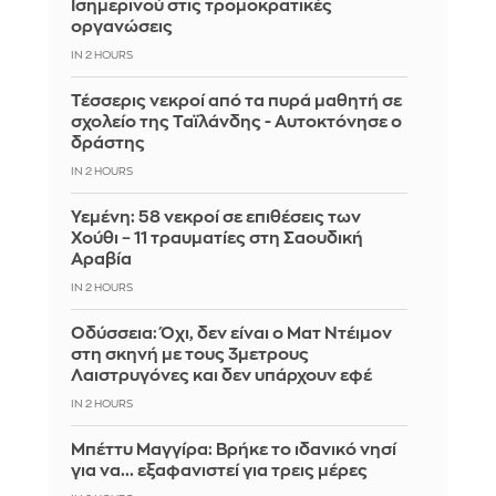
Ισημερινού στις τρομοκρατικές
οργανώσεις
IN 2 HOURS
Τέσσερις νεκροί από τα πυρά μαθητή σε
σχολείο της Ταϊλάνδης - Αυτοκτόνησε ο
δράστης
IN 2 HOURS
Υεμένη: 58 νεκροί σε επιθέσεις των
Χούθι – 11 τραυματίες στη Σαουδική
Αραβία
IN 2 HOURS
Οδύσσεια: Όχι, δεν είναι ο Ματ Ντέιμον
στη σκηνή με τους 3μετρους
Λαιστρυγόνες και δεν υπάρχουν εφέ
IN 2 HOURS
Μπέττυ Μαγγίρα: Βρήκε το ιδανικό νησί
για να... εξαφανιστεί για τρεις μέρες