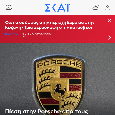
Φωτιά στο Στεφάνι Κορίνθου - Μήνυμα από το
Φωτιά σε δάσος στην περιοχή Ερμακιά στην
112 για ετοιμότητα
Κοζάνη - Τρία αεροσκάφη στην κατάσβεση
ΕΛΛΑΔΑ
ΕΛΛΑΔΑ
16:29, 07.08.2026
17:40, 07.08.2026
Πίεση στην Porsche από τους