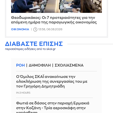
Θεοδωρικάκος: Οι 7 προτεραιότητες για την
επόμενη ημέρα της παραγωγικής οικονομίας
ΟΙΚΟΝΟΜΙΑ
13:58, 06.08.2026
ΔΙΑΒΑΣΤΕ ΕΠΙΣΗΣ
περισσότερες ειδήσεις από το skai.gr
ΡΟΗ
ΔΗΜΟΦΙΛΗ
ΣΧΟΛΙΑΣΜΕΝΑ
Ο Όμιλος ΣΚΑΪ ανακοίνωσε την
ολοκλήρωση της συνεργασίας του με
τον Γρηγόρη Δημητριάδη
IN 2 HOURS
Φωτιά σε δάσος στην περιοχή Ερμακιά
στην Κοζάνη - Τρία αεροσκάφη στην
κατάσβεση