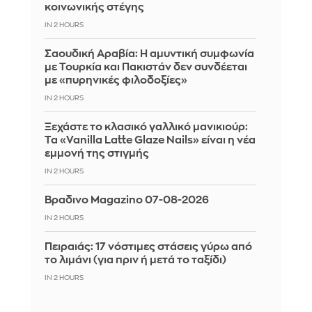
κοινωνικής στέγης
IN 2 HOURS
Σαουδική Αραβία: Η αμυντική συμφωνία
με Τουρκία και Πακιστάν δεν συνδέεται
με «πυρηνικές φιλοδοξίες»
IN 2 HOURS
Ξεχάστε το κλασικό γαλλικό μανικιούρ:
Τα «Vanilla Latte Glaze Nails» είναι η νέα
εμμονή της στιγμής
IN 2 HOURS
Βραδινο Magazino 07-08-2026
IN 2 HOURS
Πειραιάς: 17 νόστιμες στάσεις γύρω από
το λιμάνι (για πριν ή μετά το ταξίδι)
IN 2 HOURS