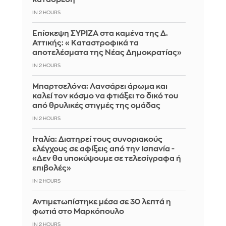
IN 2 HOURS
Επίσκεψη ΣΥΡΙΖΑ στα καμένα της Δ.
Αττικής: «Καταστροφικά τα
αποτελέσματα της Νέας Δημοκρατίας»
IN 2 HOURS
Μπαρτσελόνα: Λανσάρει άρωμα και
καλεί τον κόσμο να φτιάξει το δικό του
από θρυλικές στιγμές της ομάδας
IN 2 HOURS
Ιταλία: Διατηρεί τους συνοριακούς
ελέγχους σε αφίξεις από την Ισπανία -
«Δεν θα υποκύψουμε σε τελεσίγραφα ή
επιβολές»
IN 2 HOURS
Αντιμετωπίστηκε μέσα σε 30 λεπτά η
φωτιά στο Μαρκόπουλο
IN 2 HOURS