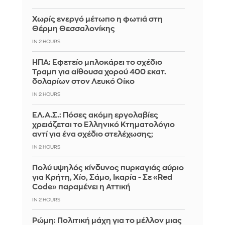
Χωρίς ενεργό μέτωπο η φωτιά στη
Θέρμη Θεσσαλονίκης
IN 2 HOURS
ΗΠΑ: Εφετείο μπλοκάρει το σχέδιο
Τραμπ για αίθουσα χορού 400 εκατ.
δολαρίων στον Λευκό Οίκο
IN 2 HOURS
ΕΛ.Α.Σ.: Πόσες ακόμη εργολαβίες
χρειάζεται το Ελληνικό Κτηματολόγιο
αντί για ένα σχέδιο στελέχωσης;
IN 2 HOURS
Πολύ υψηλός κίνδυνος πυρκαγιάς αύριο
για Κρήτη, Χίο, Σάμο, Ικαρία - Σε «Red
Code» παραμένει η Αττική
IN 2 HOURS
Ρώμη: Πολιτική μάχη για το μέλλον μιας