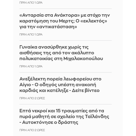
ΠΡΙΝ ΑΠΌ 1 ΏΡΑ
«Ανταρσία στα Ανάκτορα» με στόχο την
καρατόμηση του Μερτς; Ο «εκλεκτός»
για την «αντικατάσταση»
ΠΡΙΝ ΑΠΌ 1 ΏΡΑ
Γυναίκα ανασύρθηκε χωρίς τις
αισθήσεις της από τον ακάλυπτο
πολυκατοικίας στη Μιχαλακοπούλου
ΠΡΙΝ ΑΠΌ 1 ΏΡΑ
Ανεξέλεκτη πορεία λεωφορείου στο
Αίγιο - Ο οδηγός υπέστη ανακοπή
καρδιάς και κατέληξε - Δείτε βίντεο
ΠΡΙΝ ΑΠΌ 2 ΏΡΕΣ
Επτά νεκροί και 15 τραυματίες από τα
πυρά μαθητή σε σχολείο της Ταϊλάνδης
- Αυτοκτόνησε ο δράστης
ΠΡΙΝ ΑΠΌ 2 ΏΡΕΣ