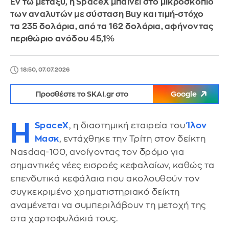
Εν τω μεταξύ, η SpaceX μπαίνει στο μικροσκόπιο
των αναλυτών με σύσταση Buy και τιμή-στόχο
τα 235 δολάρια, από τα 162 δολάρια, αφήνοντας
περιθώριο ανόδου 45,1%
18:50, 07.07.2026
Προσθέστε το SKAI.gr στο
Google
Η
SpaceX
, η διαστημική εταιρεία του
Ίλον
Μασκ
, εντάχθηκε την Τρίτη στον δείκτη
Nasdaq-100, ανοίγοντας τον δρόμο για
σημαντικές νέες εισροές κεφαλαίων, καθώς τα
επενδυτικά κεφάλαια που ακολουθούν τον
συγκεκριμένο χρηματιστηριακό δείκτη
αναμένεται να συμπεριλάβουν τη μετοχή της
στα χαρτοφυλάκιά τους.