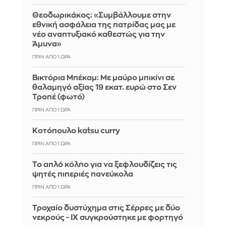
Θεοδωρικάκος: «Συμβάλλουμε στην
εθνική ασφάλεια της πατρίδας μας με
νέο αναπτυξιακό καθεστώς για την
Άμυνα»
ΠΡΙΝ ΑΠΌ 1 ΏΡΑ
Βικτόρια Μπέκαμ: Με μαύρο μπικίνι σε
θαλαμηγό αξίας 19 εκατ. ευρώ στο Σεν
Τροπέ (φωτό)
ΠΡΙΝ ΑΠΌ 1 ΏΡΑ
Κοτόπουλο katsu curry
ΠΡΙΝ ΑΠΌ 1 ΏΡΑ
Το απλό κόλπο για να ξεφλουδίζεις τις
ψητές πιπεριές πανεύκολα
ΠΡΙΝ ΑΠΌ 1 ΏΡΑ
Τροχαίο δυστύχημα στις Σέρρες με δύο
νεκρούς - ΙΧ συγκρούστηκε με φορτηγό