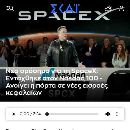
Νέο ορόσημο για τη SpaceX:
Εντάχθηκε στον Nasdaq 100 -
Ανοίγει η πόρτα σε νέες εισροές
κεφαλαίων