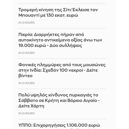
Τρομερή κίνηση της Σίτι: Έκλεισε τον
Μπουαντί με 130 εκατ. ευρώ
IN 2 HOURS
Πιερία: Διαρρήκτες πήραν από
αυτοκίνητο αντικείμενα αξίας άνω των
19.000 ευρώ - Δύο συλλήψεις
IN 2 HOURS
Φονικές πλημμύρες από τους μουσώνες
στην Ινδία: Σχεδόν 100 νεκροί - Δείτε
βίντεο
IN 2 HOURS
Πολύ υψηλός κίνδυνος πυρκαγιάς το
Σάββατο σε Κρήτη και Βόρειο Αιγαίο -
Δείτε Χάρτη
IN 2 HOURS
ΥΠΠΟ: Επιχορηγήσεις 1.106.000 ευρώ