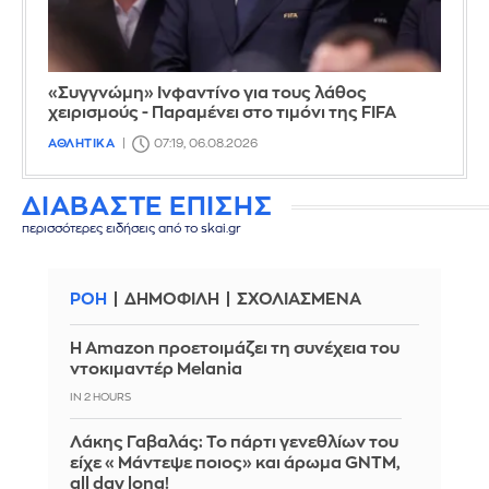
«Συγγνώμη» Ινφαντίνο για τους λάθος
χειρισμούς - Παραμένει στο τιμόνι της FIFA
ΑΘΛΗΤΙΚΑ
07:19, 06.08.2026
ΔΙΑΒΑΣΤΕ ΕΠΙΣΗΣ
περισσότερες ειδήσεις από το skai.gr
ΡΟΗ
ΔΗΜΟΦΙΛΗ
ΣΧΟΛΙΑΣΜΕΝΑ
Η Amazon προετοιμάζει τη συνέχεια του
ντοκιμαντέρ Melania
IN 2 HOURS
Λάκης Γαβαλάς: Το πάρτι γενεθλίων του
είχε «Μάντεψε ποιος» και άρωμα GNTM,
all day long!