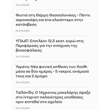
IN 2 HOURS
Φωτιά στη Θέρμη Θεσσαλονίκης - Πέντε
αεροσκάφη και ένα ελικόπτερο στην
κατάσβεση
IN 2 HOURS
ΥΠΑΑΤ: Επιπλέον 12,5 εκατ. ευρώ στις
Περιφέρειες για την ενίσχυση της
βιοασφάλειας
IN 2 HOURS
Υεμένη: Νέα φονική επίθεση των Χούθι
μέσα σε δύο ημέρες - 5 νεκροί, ανάμεσά
τους και 2 άμαχοι
IN 2 HOURS
Ταϊλάνδη: Ο 14χρονος μακελάρης έψαξε
στο ίντερνετ παλαιότερες υποθέσεις
πριν επιτεθεί στο σχολείο
IN 2 HOURS