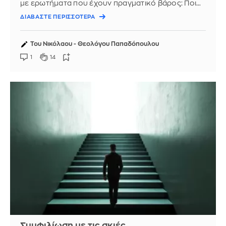
με ερωτήματα που έχουν πραγματικό βάρος: Ποιος
είμαι; Τι θέλω; Τι φοβάμαι; ...
ΔΙΑΒΑΣΤΕ ΠΕΡΙΣΣΟΤΕΡΑ
Του Νικόλαου - Θεολόγου Παπαδόπουλου
1
14
Συμφιλίωση με τις σκιές