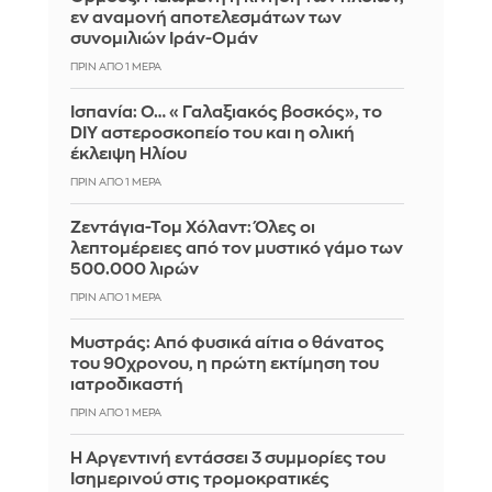
εν αναμονή αποτελεσμάτων των
συνομιλιών Ιράν-Ομάν
ΠΡΙΝ ΑΠΌ 1 ΜΈΡΑ
Ισπανία: Ο… «Γαλαξιακός βοσκός», το
DIY αστεροσκοπείο του και η ολική
έκλειψη Ηλίου
ΠΡΙΝ ΑΠΌ 1 ΜΈΡΑ
Ζεντάγια-Τομ Χόλαντ: Όλες οι
λεπτομέρειες από τον μυστικό γάμο των
500.000 λιρών
ΠΡΙΝ ΑΠΌ 1 ΜΈΡΑ
Μυστράς: Από φυσικά αίτια ο θάνατος
του 90χρονου, η πρώτη εκτίμηση του
ιατροδικαστή
ΠΡΙΝ ΑΠΌ 1 ΜΈΡΑ
Η Αργεντινή εντάσσει 3 συμμορίες του
Ισημερινού στις τρομοκρατικές