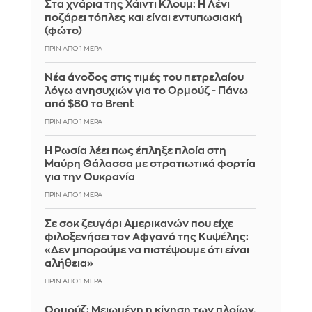
Στα χνάρια της Χάιντι Κλουμ: Η Λένι
ποζάρει τόπλες και είναι εντυπωσιακή
(φώτο)
ΠΡΙΝ ΑΠΌ 1 ΜΈΡΑ
Νέα άνοδος στις τιμές του πετρελαίου
λόγω ανησυχιών για το Ορμούζ - Πάνω
από $80 το Brent
ΠΡΙΝ ΑΠΌ 1 ΜΈΡΑ
Η Ρωσία λέει πως έπληξε πλοία στη
Μαύρη Θάλασσα με στρατιωτικά φορτία
για την Ουκρανία
ΠΡΙΝ ΑΠΌ 1 ΜΈΡΑ
Σε σοκ ζευγάρι Αμερικανών που είχε
φιλοξενήσει τον Αφγανό της Κυψέλης:
«Δεν μπορούμε να πιστέψουμε ότι είναι
αλήθεια»
ΠΡΙΝ ΑΠΌ 1 ΜΈΡΑ
Ορμούζ: Μειωμένη η κίνηση των πλοίων,