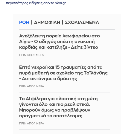
περισσότερες ειδήσεις από το skai.gr
ΡΟΗ
ΔΗΜΟΦΙΛΗ
ΣΧΟΛΙΑΣΜΕΝΑ
Ανεξέλεκτη πορεία λεωφορείου στο
Αίγιο - Ο οδηγός υπέστη ανακοπή
καρδιάς και κατέληξε - Δείτε βίντεο
ΠΡΙΝ ΑΠΌ 1 ΜΈΡΑ
Επτά νεκροί και 15 τραυματίες από τα
πυρά μαθητή σε σχολείο της Ταϊλάνδης
- Αυτοκτόνησε ο δράστης
ΠΡΙΝ ΑΠΌ 1 ΜΈΡΑ
Τα AI φίλτρα για πλαστική στη μύτη
γίνονται όλο και πιο ρεαλιστικά.
Μπορούν όμως να προβλέψουν
πραγματικά το αποτέλεσμα;
ΠΡΙΝ ΑΠΌ 1 ΜΈΡΑ