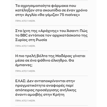
Τα αχρησιμοποίητα φάρμακα που
κατέληξαν στα σκουπίδια σε έναν χρόνο
στην Αγγλία «θα γέμιζαν 75 πισίνες»
ΠΡΙΝ ΑΠΌ 1 ΜΈΡΑ
Στα ίχνη της «Αράχνης» του Άσαντ: Πώς
το BBC εντόπισε τον αρχικατάσκοπο της
Συρίας στη Ρωσία
ΠΡΙΝ ΑΠΌ 1 ΜΈΡΑ
Η πιο τρελή βόλτα της Μαδέρας γίνεται
μέσα σε ένα ψάθινο έλκηθρο. Θα
έμπαινες;
ΠΡΙΝ ΑΠΌ 1 ΜΈΡΑ
ΕΛΑΣ: Δεν ανταποκρίνονται στην
πραγματικότητα αναφορές περί
απόπειρας προσέγγισης ανήλικης
έναντι αμοιβής στην Κρήτη
ΠΡΙΝ ΑΠΌ 1 ΜΈΡΑ