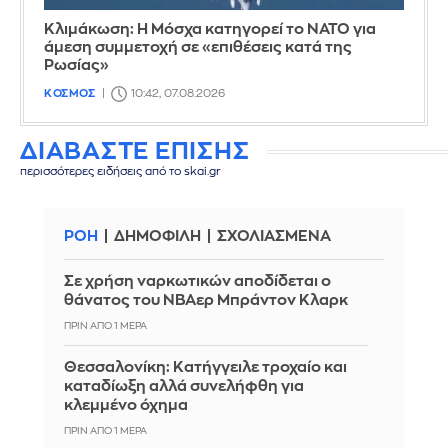
Κλιμάκωση: Η Μόσχα κατηγορεί το ΝΑΤΟ για
άμεση συμμετοχή σε «επιθέσεις κατά της
Ρωσίας»
ΚΟΣΜΟΣ
10:42, 07.08.2026
ΔΙΑΒΑΣΤΕ ΕΠΙΣΗΣ
περισσότερες ειδήσεις από το skai.gr
ΡΟΗ
ΔΗΜΟΦΙΛΗ
ΣΧΟΛΙΑΣΜΕΝΑ
Σε χρήση ναρκωτικών αποδίδεται ο
θάνατος του ΝΒΑερ Μπράντον Κλαρκ
ΠΡΙΝ ΑΠΌ 1 ΜΈΡΑ
Θεσσαλονίκη: Κατήγγειλε τροχαίο και
καταδίωξη αλλά συνελήφθη για
κλεμμένο όχημα
ΠΡΙΝ ΑΠΌ 1 ΜΈΡΑ