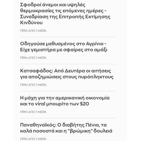
Σφοδροί άνεμοι και υψηλές
θερμοκρασίες τις επόμενες ημέρες -
Συνεδρίαση της Επιτροπής Εκτίμησης
Κινδύνου
ΠΡΙΝ ΑΠΌ 1 ΜΈΡΑ
Οδηγούσε μεθυσμένος στο Αγρίνιο -
Είχε γεμιστήρα με σφαίρες στο αμάξι
ΠΡΙΝ ΑΠΌ 1 ΜΈΡΑ
Κατσαφάδος: Από Δευτέρα οι αιτήσεις
για αποζημιώσεις στους πυρόπληκτους
ΠΡΙΝ ΑΠΌ 1 ΜΈΡΑ
Η μάχη για την αμερικανική οικονομία
και το viral μπουρίτο των $20
ΠΡΙΝ ΑΠΌ 1 ΜΈΡΑ
Παναθηναϊκός: Ο διαβήτης Πένια, τα
καλά ποσοστά και η “βρώμικη” δουλειά
ΠΡΙΝ ΑΠΌ 1 ΜΈΡΑ