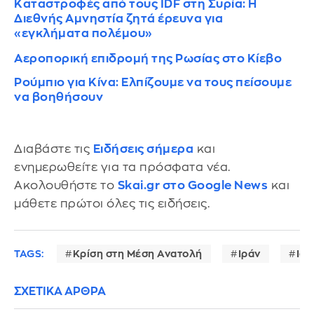
Καταστροφές από τους IDF στη Συρία: Η
Διεθνής Αμνηστία ζητά έρευνα για
«εγκλήματα πολέμου»
Αεροπορική επιδρομή της Ρωσίας στο Κίεβο
Ρούμπιο για Κίνα: Ελπίζουμε να τους πείσουμε
να βοηθήσουν
Διαβάστε τις
Ειδήσεις σήμερα
και
ενημερωθείτε για τα πρόσφατα νέα.
Ακολουθήστε το
Skai.gr στο Google News
και
μάθετε πρώτοι όλες τις ειδήσεις.
TAGS:
Κρίση στη Μέση Ανατολή
Ιράν
Ισ
ΣΧΕΤΙΚΑ ΑΡΘΡΑ