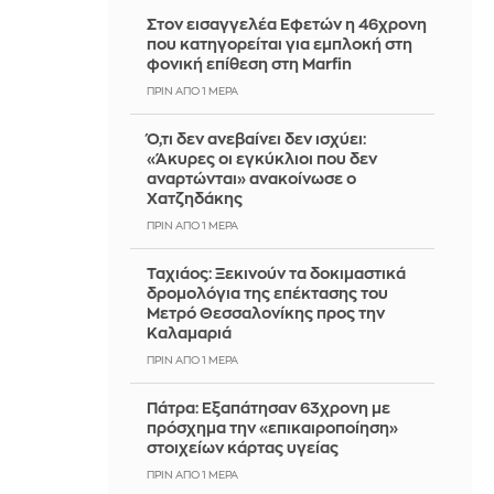
Στον εισαγγελέα Εφετών η 46χρονη
που κατηγορείται για εμπλοκή στη
φονική επίθεση στη Marfin
ΠΡΙΝ ΑΠΌ 1 ΜΈΡΑ
Ό,τι δεν ανεβαίνει δεν ισχύει:
«Άκυρες οι εγκύκλιοι που δεν
αναρτώνται» ανακοίνωσε ο
Χατζηδάκης
ΠΡΙΝ ΑΠΌ 1 ΜΈΡΑ
Ταχιάος: Ξεκινούν τα δοκιμαστικά
δρομολόγια της επέκτασης του
Μετρό Θεσσαλονίκης προς την
Καλαμαριά
ΠΡΙΝ ΑΠΌ 1 ΜΈΡΑ
Πάτρα: Εξαπάτησαν 63χρονη με
πρόσχημα την «επικαιροποίηση»
στοιχείων κάρτας υγείας
ΠΡΙΝ ΑΠΌ 1 ΜΈΡΑ