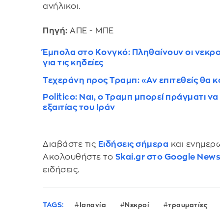
ανήλικοι.
Πηγή:
ΑΠΕ - ΜΠΕ
Έμπολα στο Κονγκό: Πληθαίνουν οι νεκρο
για τις κηδείες
Τεχεράνη προς Τραμπ: «Αν επιτεθείς θα κ
Politico: Ναι, ο Τραμπ μπορεί πράγματι να 
εξαιτίας του Ιράν
Διαβάστε τις
Ειδήσεις σήμερα
και ενημερω
Ακολουθήστε το
Skai.gr στο Google New
ειδήσεις.
TAGS:
Ισπανία
Νεκροί
τραυματίες