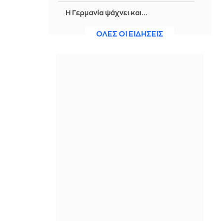
H Γερμανία ψάχνει και...
εναλλακτικές για τη θητεία
ΟΛΕΣ ΟΙ ΕΙΔΗΣΕΙΣ
ΠΡΙΝ ΑΠΌ 1 ΜΈΡΑ
Μακελειό στην Ταϊλάνδη: Ο μαθητής
σκότωσε τους παππούδες του πριν
ανοίξει πυρ στο σχολείο και
αυτοκτονήσει
ΠΡΙΝ ΑΠΌ 1 ΜΈΡΑ
Ρωσία: Πυρκαγιά σε αποθήκη του
Wildberries ύστερα από νέα επίθεση
drones
ΠΡΙΝ ΑΠΌ 1 ΜΈΡΑ
Έκτη η Ραφαηλίδου στον τελικό της
σφαιροβολίας στο Παγκόσμιο Κ20-
Δέκατη η Σαμολαδά στην δισκοβολία
ΠΡΙΝ ΑΠΌ 1 ΜΈΡΑ
Τροχαίο δυστύχημα στις Σέρρες: ΙΧ