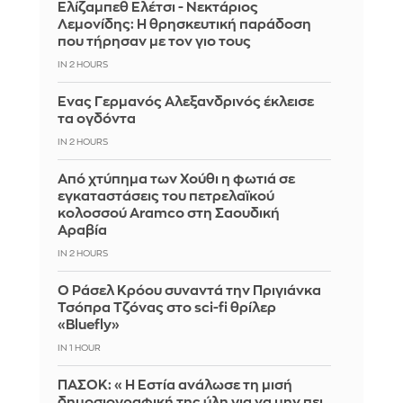
Ελίζαμπεθ Ελέτσι - Νεκτάριος
Λεμονίδης: Η θρησκευτική παράδοση
που τήρησαν με τον γιο τους
IN 2 HOURS
Ένας Γερμανός Αλεξανδρινός έκλεισε
τα ογδόντα
IN 2 HOURS
Από χτύπημα των Χούθι η φωτιά σε
εγκαταστάσεις του πετρελαϊκού
κολοσσού Aramco στη Σαουδική
Αραβία
IN 2 HOURS
Ο Ράσελ Κρόου συναντά την Πριγιάνκα
Τσόπρα Τζόνας στο sci-fi θρίλερ
«Bluefly»
IN 1 HOUR
ΠΑΣΟΚ: «Η Εστία ανάλωσε τη μισή
δημοσιογραφική της ύλη για να μην πει