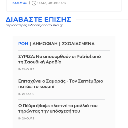
ΚΟΣΜΟΣ
09:43, 08.08.2026
ΔΙΑΒΑΣΤΕ ΕΠΙΣΗΣ
περισσότερες ειδήσεις από το skai.gr
ΡΟΗ
ΔΗΜΟΦΙΛΗ
ΣΧΟΛΙΑΣΜΕΝΑ
ΣΥΡΙΖΑ: Να αποσυρθούν οι Patriot από
τη Σαουδική Αραβία
IN 2 HOURS
Επιταχύνει ο Σαμαράς - Τον Σεπτέμβριο
πατάει το κουμπί
IN 2 HOURS
Ο Πέδρι έβαψε πλατινέ τα μαλλιά του
τηρώντας την υπόσχεσή του
IN 2 HOURS