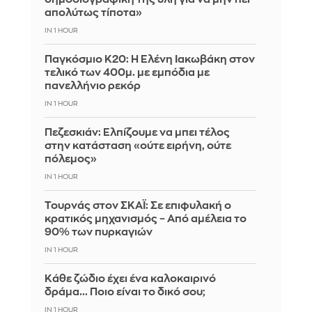
απολύτως τίποτα»
IN 1 HOUR
Παγκόσμιο Κ20: Η Ελένη Ιακωβάκη στον
τελικό των 400μ. με εμπόδια με
πανελλήνιο ρεκόρ
IN 1 HOUR
Πεζεσκιάν: Ελπίζουμε να μπει τέλος
στην κατάσταση «ούτε ειρήνη, ούτε
πόλεμος»
IN 1 HOUR
Τουρνάς στον ΣΚΑΪ: Σε επιφυλακή ο
κρατικός μηχανισμός – Από αμέλεια το
90% των πυρκαγιών
IN 1 HOUR
Κάθε ζώδιο έχει ένα καλοκαιρινό
δράμα... Ποιο είναι το δικό σου;
IN 1 HOUR