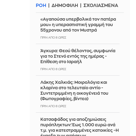
ΡΟΗ
ΔΗΜΟΦΙΛΗ
ΣΧΟΛΙΑΣΜΕΝΑ
«Αγαπούσα υπερβολικά τον πατέρα
μου» η υπερασπιστική γραμμή του
55χρονου από τον Μυστρά
ΠΡΙΝ ΑΠΌ 8 ΏΡΕΣ
Άγκυρα: Θεού θέλοντος, συμφωνία
για το Στενό εντός της ημέρας -
Επίθεση στο Ισραήλ
ΠΡΙΝ ΑΠΌ 8 ΏΡΕΣ
Λάκης Χαλκιάς: Mοιρολόγια και
κλαρίνα στο τελευταίο αντίο -
Συντετριμμένη η οικογένειά του
(Φωτογραφίες, βίντεο)
ΠΡΙΝ ΑΠΌ 8 ΏΡΕΣ
Κατσαφάδος για αποζημιώσεις
πυρόπληκτων: Έως 1.000 ευρώ ανά
τ.μ. για κατεστραμμένες κατοικίες –Η
έναρξη των αιτήσεων