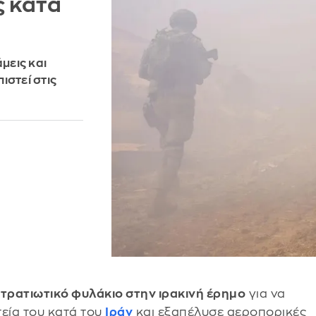
ς κατά
μεις και
ιστεί στις
στρατιωτικό φυλάκιο στην ιρακινή έρημο
για να
εία του κατά του
Ιράν
και εξαπέλυσε αεροπορικές