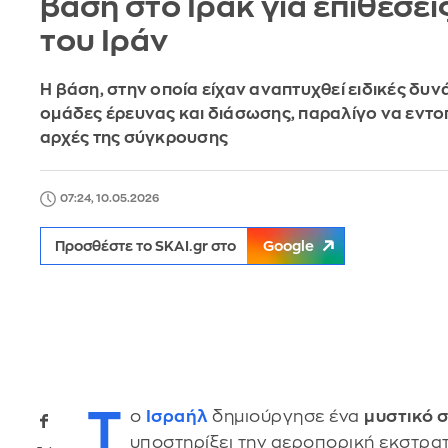
βάση στο Ιράκ για επιθέσει
του Ιράν
Η βάση, στην οποία είχαν αναπτυχθεί ειδικές δυνά
ομάδες έρευνας και διάσωσης, παραλίγο να εντοπ
αρχές της σύγκρουσης
07:24, 10.05.2026
Προσθέστε το SKAI.gr στο
Google
Τ
ο
Ισραήλ
δημιούργησε ένα
μυστικό 
υποστηρίξει την αεροπορική εκστρατ