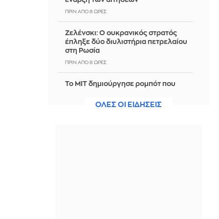
ΠΡΙΝ ΑΠΌ 8 ΏΡΕΣ
Ζελένσκι: Ο ουκρανικός στρατός
έπληξε δύο διυλιστήρια πετρελαίου
στη Ρωσία
ΠΡΙΝ ΑΠΌ 8 ΏΡΕΣ
Το MIT δημιούργησε ρομπότ που
πετάει και κολυμπάει σαν γλάρος –
Δείτε βίντεο
ΟΛΕΣ ΟΙ ΕΙΔΗΣΕΙΣ
ΠΡΙΝ ΑΠΌ 8 ΏΡΕΣ
Τραμπ Τζούνιορ: Το πανάκριβο
«αντίο» στην Κίμπερλι Γκίλφοϊλ – Της
έδωσε 7,6 εκατ. δολάρια
ΠΡΙΝ ΑΠΌ 8 ΏΡΕΣ
Eurovision 2027: Θα επιστρέψει η
Loreen για λογαριασμό της Σουηδίας
και μια ιστορική τρίτη νίκη;
ΠΡΙΝ ΑΠΌ 8 ΏΡΕΣ